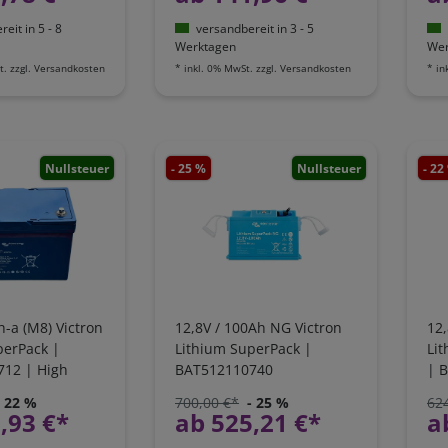
eit in 5 - 8
versandbereit in 3 - 5
Werktagen
Wer
t.
zzgl.
Versandkosten
*
inkl. 0% MwSt.
zzgl.
Versandkosten
*
in
Nullsteuer
- 25 %
Nullsteuer
- 22
-a (M8) Victron
12,8V / 100Ah NG Victron
12
perPack |
Lithium SuperPack |
Lit
12 | High
BAT512110740
| 
in
- 22 %
700,00 €*
- 25 %
62
,93 €*
ab 525,21 €*
a