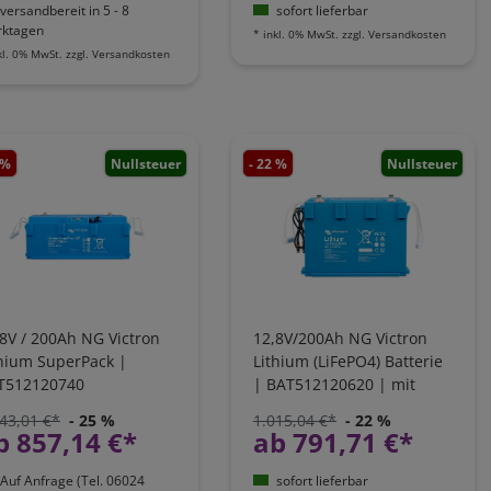
versandbereit in 5 - 8
sofort lieferbar
ktagen
*
inkl. 0% MwSt.
zzgl.
Versandkosten
kl. 0% MwSt.
zzgl.
Versandkosten
 %
Nullsteuer
- 22 %
Nullsteuer
8V / 200Ah NG Victron
12,8V/200Ah NG Victron
thium SuperPack |
Lithium (LiFePO4) Batterie
T512120740
| BAT512120620 | mit
integriertem Shunt
43,01 €*
- 25 %
1.015,04 €*
- 22 %
b 857,14 €*
ab 791,71 €*
Auf Anfrage (Tel. 06024
sofort lieferbar