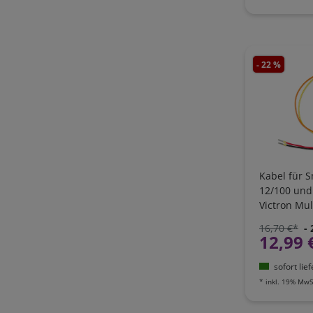
- 22 %
Kabel für 
12/100 und
Victron Mul
MultiPlus 
16,70 €*
-
MultiPlus-II
12,99 
ASS070200
sofort lie
*
inkl. 19% MwS