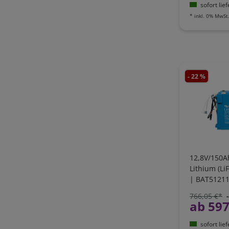
sofort lie
*
inkl. 0% MwSt
- 22 %
12,8V/150A
Lithium (Li
| BAT51211
integriert
766,05 €*
ab 597
sofort lie