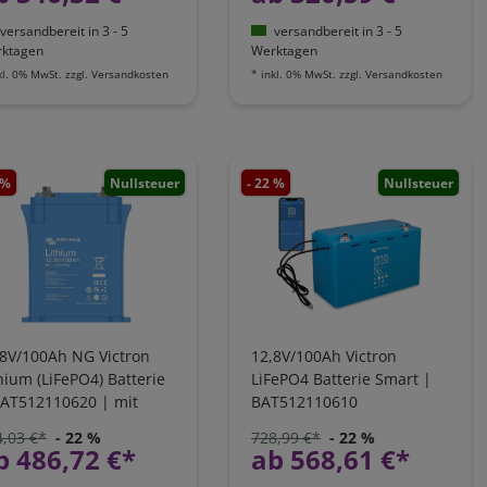
versandbereit in 3 - 5
versandbereit in 3 - 5
ktagen
Werktagen
kl. 0% MwSt.
zzgl.
Versandkosten
*
inkl. 0% MwSt.
zzgl.
Versandkosten
 %
Nullsteuer
- 22 %
Nullsteuer
,8V/100Ah NG Victron
12,8V/100Ah Victron
hium (LiFePO4) Batterie
LiFePO4 Batterie Smart |
BAT512110620 | mit
BAT512110610
tegriertem Shunt
4,03 €*
- 22 %
728,99 €*
- 22 %
b 486,72 €*
ab 568,61 €*