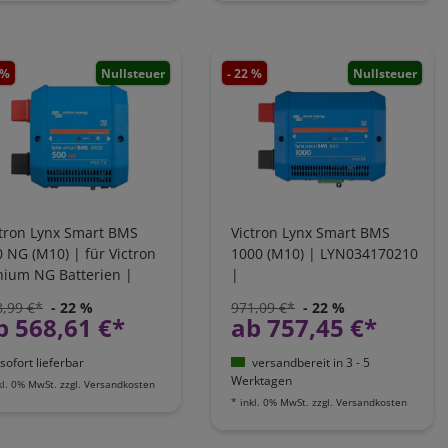
 %
Nullsteuer
- 22 %
Nullsteuer
ctron Lynx Smart BMS
Victron Lynx Smart BMS
 NG (M10) | für Victron
1000 (M10) | LYN034170210
hium NG Batterien |
|
N034160310
Batteriemanagementsystem
8,99 €*
- 22 %
971,09 €*
- 22 %
b 568,61 €*
ab 757,45 €*
sofort lieferbar
versandbereit in 3 - 5
Werktagen
kl. 0% MwSt.
zzgl.
Versandkosten
*
inkl. 0% MwSt.
zzgl.
Versandkosten