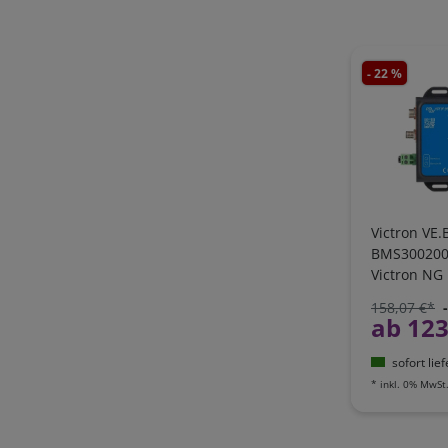
- 22 %
Victron VE
BMS3002003
Victron NG 
158,07 €*
ab 123
sofort lie
*
inkl. 0% MwSt