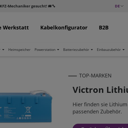
 KFZ-Mechaniker gesucht! 🚐🔧
DE
e Werkstatt
Kabelkonfigurator
B2B
r
Heimspeicher
Powerstation
Batteriezubehör
Einbauzubehör
TOP-MARKEN
Victron Lith
Hier finden sie Lithiu
passenden Zubehör.