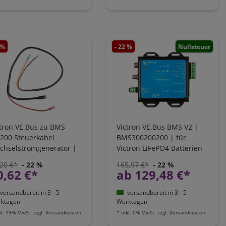
 %
- 22 %
Nullsteuer
ctron VE.Bus zu BMS
Victron VE.Bus BMS V2 |
/200 Steuerkabel
BMS300200200 | für
chselstromgenerator |
Victron LiFePO4 Batterien
S030510120
20 €*
- 22 %
165,97 €*
- 22 %
0,62 €*
ab 129,48 €*
versandbereit in 3 - 5
versandbereit in 3 - 5
ktagen
Werktagen
kl. 19% MwSt.
zzgl.
Versandkosten
*
inkl. 0% MwSt.
zzgl.
Versandkosten