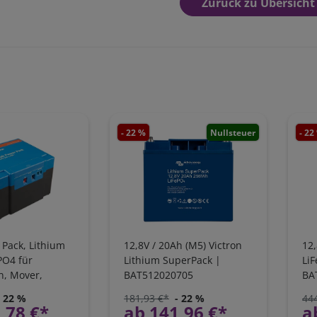
Zurück zu Übersicht
- 22 %
Nullsteuer
- 22
 Pack, Lithium
12,8V / 20Ah (M5) Victron
12,
PO4 für
Lithium SuperPack |
LiF
, Mover,
BAT512020705
BA
eizeit
- 22 %
181,93 €*
- 22 %
44
,78 €*
ab 141,96 €*
a