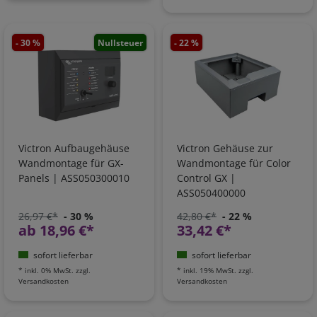
- 30 %
Nullsteuer
- 22 %
Victron Aufbaugehäuse
Victron Gehäuse zur
Wandmontage für GX-
Wandmontage für Color
Panels | ASS050300010
Control GX |
ASS050400000
26,97 €*
- 30 %
42,80 €*
- 22 %
ab 18,96 €*
33,42 €*
sofort lieferbar
sofort lieferbar
*
inkl. 0% MwSt.
zzgl.
*
inkl. 19% MwSt.
zzgl.
Versandkosten
Versandkosten