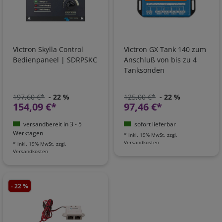
Victron Skylla Control
Victron GX Tank 140 zum
Bedienpaneel | SDRPSKC
Anschluß von bis zu 4
Tanksonden
197,60 €*
- 22 %
125,00 €*
- 22 %
154,09 €*
97,46 €*
versandbereit in 3 - 5
sofort lieferbar
Werktagen
*
inkl. 19% MwSt.
zzgl.
Versandkosten
*
inkl. 19% MwSt.
zzgl.
Versandkosten
- 22 %