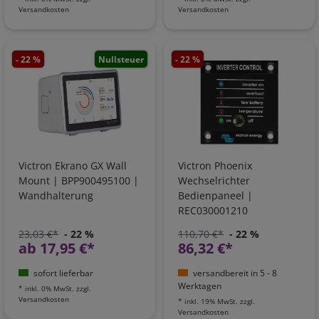
Versandkosten
Versandkosten
- 22 %
Nullsteuer
- 22 %
Victron Ekrano GX Wall
Victron Phoenix
Mount | BPP900495100 |
Wechselrichter
Wandhalterung
Bedienpaneel |
REC030001210
23,03 €*
- 22 %
110,70 €*
- 22 %
ab 17,95 €*
86,32 €*
sofort lieferbar
versandbereit in 5 - 8
Werktagen
*
inkl. 0% MwSt.
zzgl.
Versandkosten
*
inkl. 19% MwSt.
zzgl.
Versandkosten