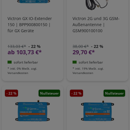
Victron GX IO-Extender
Victron 2G und 3G GSM-
150 | BPP900800150 |
Außenantenne |
für GX Geräte
GSM900100100
133,03 €*
- 22 %
38,00 €*
- 22 %
ab 103,73 €*
29,70 €*
sofort lieferbar
sofort lieferbar
*
inkl. 0% MwSt.
zzgl.
*
inkl. 19% MwSt.
zzgl.
Versandkosten
Versandkosten
- 22 %
Nullsteuer
- 22 %
Nullsteuer