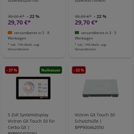
GSM900200100
GSM900100400
38,00 €*
- 22 %
38,00 €*
- 22 %
29,70 €*
29,70 €*
versandbereit in 5 - 8
versandbereit in 3 - 5
Werktagen
Werktagen
*
inkl. 19% MwSt.
zzgl.
*
inkl. 19% MwSt.
zzgl.
Versandkosten
Versandkosten
- 37 %
Nullsteuer
- 22 %
5 Zoll Systemdisplay
Victron GX Touch 50
Victron GX Touch 50 für
Schutzhülle |
Cerbo GX |
BPP900462050
BPP900455050