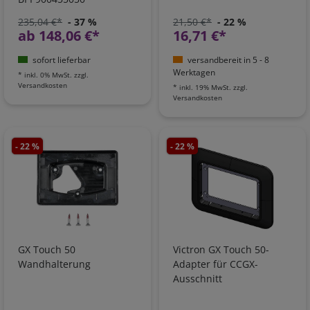
235,04 €*
- 37 %
21,50 €*
- 22 %
ab 148,06 €*
16,71 €*
sofort lieferbar
versandbereit in 5 - 8
Werktagen
*
inkl. 0% MwSt.
zzgl.
Versandkosten
*
inkl. 19% MwSt.
zzgl.
Versandkosten
- 22 %
- 22 %
GX Touch 50
Victron GX Touch 50-
Wandhalterung
Adapter für CCGX-
Ausschnitt