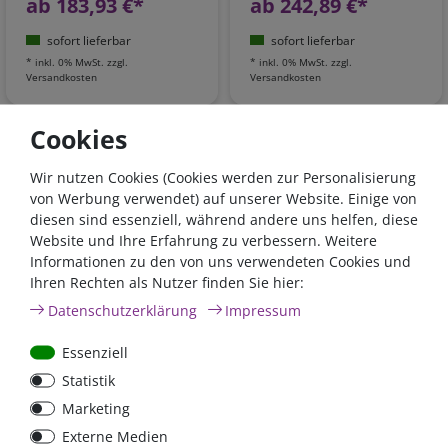
ab 183,93 €*
ab 242,89 €*
sofort lieferbar
sofort lieferbar
*
inkl. 0% MwSt.
zzgl.
*
inkl. 0% MwSt.
zzgl.
Versandkosten
Versandkosten
Cookies
- 22 %
- 22 %
Wir nutzen Cookies (Cookies werden zur Personalisierung
von Werbung verwendet) auf unserer Website. Einige von
diesen sind essenziell, während andere uns helfen, diese
Website und Ihre Erfahrung zu verbessern. Weitere
Informationen zu den von uns verwendeten Cookies und
Ihren Rechten als Nutzer finden Sie hier:
Victron GX Touch 70
GX Touch 70
Daten­schutz­erklärung
Impressum
Schutzhülle |
Wandhalterung
BPP900462070
Essenziell
Statistik
21,50 €*
- 22 %
26,10 €*
- 22 %
Marketing
16,71 €*
20,42 €*
Externe Medien
versandbereit in 3 - 5
sofort lieferbar