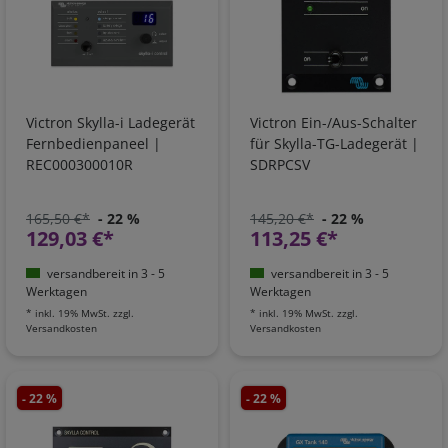
Victron Skylla-i Ladegerät
Victron Ein-/Aus-Schalter
Fernbedienpaneel |
für Skylla-TG-Ladegerät |
REC000300010R
SDRPCSV
165,50 €*
- 22 %
145,20 €*
- 22 %
129,03 €*
113,25 €*
versandbereit in 3 - 5
versandbereit in 3 - 5
Werktagen
Werktagen
*
inkl. 19% MwSt.
zzgl.
*
inkl. 19% MwSt.
zzgl.
Versandkosten
Versandkosten
- 22 %
- 22 %