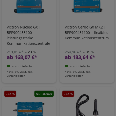
Victron Nucleo GX |
Victron Cerbo GX MK2 |
BPP900453100 |
BPP900451100 | flexibles
leistungsstarke
Kommunikationszentrum
Kommunikationszentrale
219,01 €*
- 23 %
264,96 €*
- 31 %
ab 168,07 €*
ab 183,64 €*
sofort lieferbar
sofort lieferbar
*
inkl. 0% MwSt.
zzgl.
*
inkl. 0% MwSt.
zzgl.
Versandkosten
Versandkosten
- 22 %
Nullsteuer
- 22 %