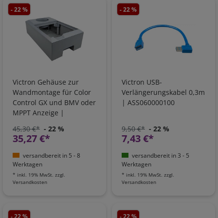
- 22 %
- 22 %
Victron Gehäuse zur
Victron USB-
Wandmontage für Color
Verlängerungskabel 0,3m
Control GX und BMV oder
| ASS060000100
MPPT Anzeige |
ASS050600000
45,30 €*
- 22 %
9,50 €*
- 22 %
35,27 €*
7,43 €*
versandbereit in 5 - 8
versandbereit in 3 - 5
Werktagen
Werktagen
*
inkl. 19% MwSt.
zzgl.
*
inkl. 19% MwSt.
zzgl.
Versandkosten
Versandkosten
- 22 %
- 22 %