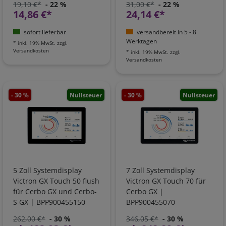
19,10 €*
- 22 %
31,00 €*
- 22 %
14,86 €*
24,14 €*
sofort lieferbar
versandbereit in 5 - 8
Werktagen
*
inkl. 19% MwSt.
zzgl.
Versandkosten
*
inkl. 19% MwSt.
zzgl.
Versandkosten
- 30 %
Nullsteuer
- 30 %
Nullsteuer
5 Zoll Systemdisplay
7 Zoll Systemdisplay
Victron GX Touch 50 flush
Victron GX Touch 70 für
für Cerbo GX und Cerbo-
Cerbo GX |
S GX | BPP900455150
BPP900455070
262,00 €*
- 30 %
346,05 €*
- 30 %