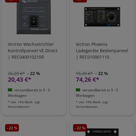
Victron Wechselrichter
Victron Phoenix
Kontrollpaneel VE.Direct
Ladegeräte Bedienpaneel
| REC040010210R
| REC010001110
26,20 €*
- 22 %
95,20 €*
- 22 %
20,43 €*
74,26 €*
versandbereit in 3 - 5
versandbereit in 3 - 5
Werktagen
Werktagen
*
inkl. 19% MwSt.
zzgl.
*
inkl. 19% MwSt.
zzgl.
Versandkosten
Versandkosten
- 22 %
- 22 %