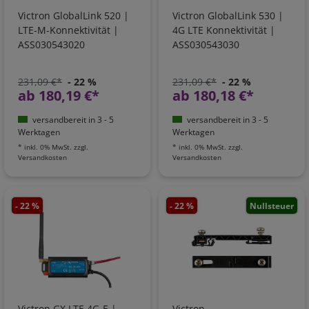
Victron GlobalLink 520 |
Victron GlobalLink 530 |
LTE-M-Konnektivität |
4G LTE Konnektivität |
ASS030543020
ASS030543030
231,09 €*
- 22 %
231,09 €*
- 22 %
ab 180,19 €*
ab 180,18 €*
versandbereit in 3 - 5
versandbereit in 3 - 5
Werktagen
Werktagen
*
inkl. 0% MwSt.
zzgl.
*
inkl. 0% MwSt.
zzgl.
Versandkosten
Versandkosten
- 22 %
- 22 %
Nullsteuer
Victron GX LTE 4G-E |
Victron