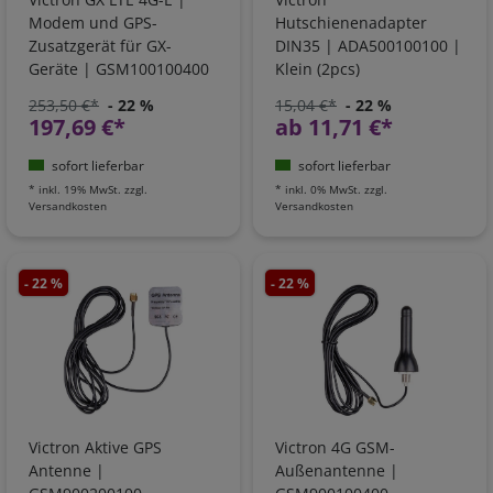
Modem und GPS-
Hutschienenadapter
Zusatzgerät für GX-
DIN35 | ADA500100100 |
Geräte | GSM100100400
Klein (2pcs)
253,50 €*
- 22 %
15,04 €*
- 22 %
197,69 €*
ab 11,71 €*
sofort lieferbar
sofort lieferbar
*
inkl. 19% MwSt.
zzgl.
*
inkl. 0% MwSt.
zzgl.
Versandkosten
Versandkosten
- 22 %
- 22 %
Victron Aktive GPS
Victron 4G GSM-
Antenne |
Außenantenne |