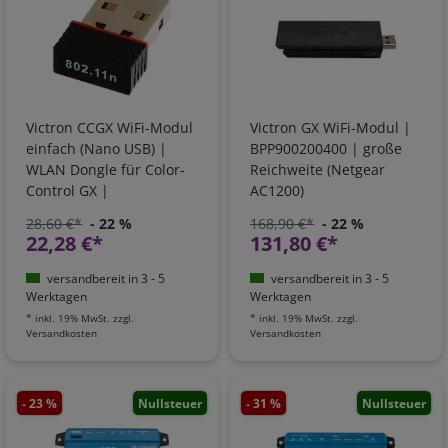
Victron CCGX WiFi-Modul
Victron GX WiFi-Modul |
einfach (Nano USB) |
BPP900200400 | große
WLAN Dongle für Color-
Reichweite (Netgear
Control GX |
AC1200)
BPP900100200
28,60 €*
- 22 %
168,90 €*
- 22 %
22,28 €*
131,80 €*
versandbereit in 3 - 5
versandbereit in 3 - 5
Werktagen
Werktagen
*
inkl. 19% MwSt.
zzgl.
*
inkl. 19% MwSt.
zzgl.
Versandkosten
Versandkosten
- 23 %
Nullsteuer
- 31 %
Nullsteuer