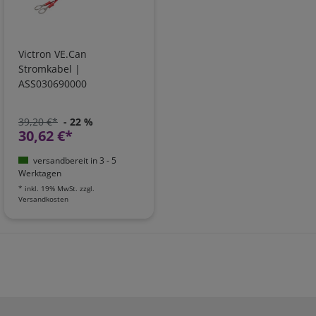
Victron VE.Can
Stromkabel |
ASS030690000
39,20 €*
- 22 %
30,62 €*
versandbereit in 3 - 5
Werktagen
*
inkl. 19% MwSt.
zzgl.
Versandkosten