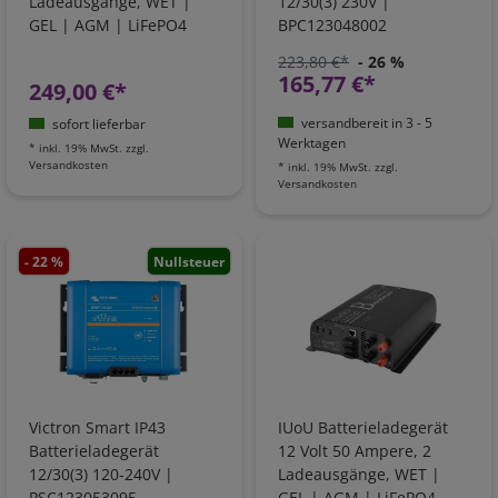
Ladeausgänge, WET |
12/30(3) 230V |
GEL | AGM | LiFePO4
BPC123048002
223,80 €*
- 26 %
165,77 €*
249,00 €*
versandbereit in 3 - 5
sofort lieferbar
Werktagen
*
inkl. 19% MwSt.
zzgl.
Versandkosten
*
inkl. 19% MwSt.
zzgl.
Versandkosten
- 22 %
Nullsteuer
Victron Smart IP43
IUoU Batterieladegerät
Batterieladegerät
12 Volt 50 Ampere, 2
12/30(3) 120-240V |
Ladeausgänge, WET |
PSC123053095
GEL | AGM | LiFePO4