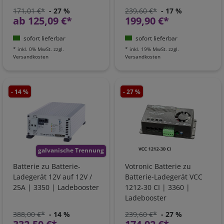
171,01 €*
- 27 %
239,60 €*
- 17 %
ab 125,09 €*
199,90 €*
sofort lieferbar
sofort lieferbar
*
inkl. 0% MwSt.
zzgl.
*
inkl. 19% MwSt.
zzgl.
Versandkosten
Versandkosten
- 14 %
- 27 %
galvanische Trennung
Batterie zu Batterie-
Votronic Batterie zu
Ladegerät 12V auf 12V /
Batterie-Ladegerät VCC
25A | 3350 | Ladebooster
1212-30 CI | 3360 |
Ladebooster
388,00 €*
- 14 %
239,60 €*
- 27 %