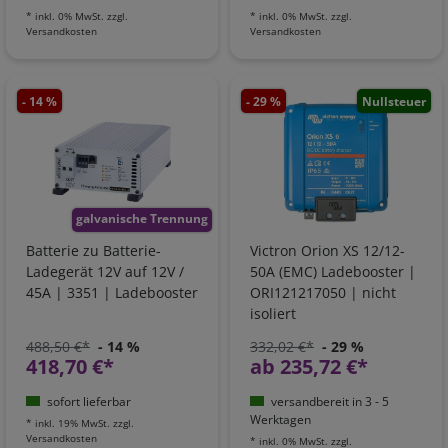
*
inkl. 0% MwSt.
zzgl.
*
inkl. 0% MwSt.
zzgl.
Versandkosten
Versandkosten
- 14 %
- 29 %
Nullsteuer
galvanische Trennung
Batterie zu Batterie-
Victron Orion XS 12/12-
Ladegerät 12V auf 12V /
50A (EMC) Ladebooster |
45A | 3351 | Ladebooster
ORI121217050 | nicht
isoliert
488,50 €*
- 14 %
332,02 €*
- 29 %
418,70 €*
ab 235,72 €*
sofort lieferbar
versandbereit in 3 - 5
Werktagen
*
inkl. 19% MwSt.
zzgl.
Versandkosten
*
inkl. 0% MwSt.
zzgl.