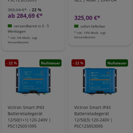
365,04 €*
- 22 %
ab 284,69 €*
325,00 €*
versandbereit in 3 - 5
sofort lieferbar
Werktagen
*
inkl. 19% MwSt.
zzgl.
Versandkosten
*
inkl. 0% MwSt.
zzgl.
Versandkosten
- 22 %
Nullsteuer
- 22 %
Nullsteuer
Victron Smart IP43
Victron Smart IP43
Batterieladegerät
Batterieladegerät
12/50(1+1) 120-240V |
12/50(3) 120-240V |
PSC125051095
PSC125053095