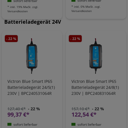
sofort lieferbar
sofort lieferbar
*
inkl. 0% MwSt.
zzgl.
*
inkl. 19% MwSt.
zzgl.
Versandkosten
Versandkosten
Batterieladegerät 24V
- 22 %
- 22 %
Victron Blue Smart IP65
Victron Blue Smart IP65
Batterieladegerät 24/5(1)
Batterieladegerät 24/8(1)
230V | BPC240531064R
230V | BPC240831064R
127,40 €*
- 22 %
157,10 €*
- 22 %
99,37 €*
122,54 €*
sofort lieferbar
sofort lieferbar