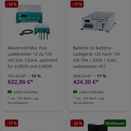
- 10 %
- 17 %
Mastervolt Mac Plus
Batterie zu Batterie-
Ladebooster 12 zu 12V
Ladegerät 12V nach 12V
mit 50A, CZone, optimiert
mit 70A | 3328 | IUoU,
für EURO5 und EURO6
Ladebooster VCC
Fahrzeuge, 81205105
701,00 €*
- 10 %
508,70 €*
- 17 %
632,80 €*
424,30 €*
sofort lieferbar
sofort lieferbar
*
inkl. 19% MwSt.
zzgl.
*
inkl. 19% MwSt.
zzgl.
Versandkosten
Versandkosten
- 17 %
- 22 %
Nullsteuer