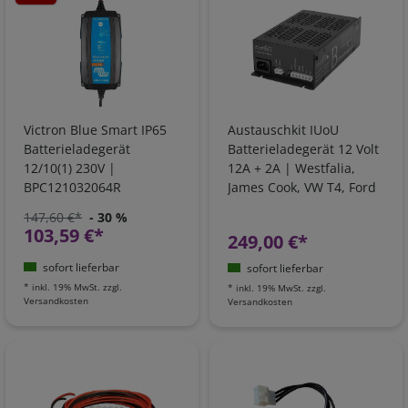
Victron Blue Smart IP65
Austauschkit IUoU
Batterieladegerät
Batterieladegerät 12 Volt
12/10(1) 230V |
12A + 2A | Westfalia,
BPC121032064R
James Cook, VW T4, Ford
Nugget, California
147,60 €*
- 30 %
Camping Bus
103,59 €*
249,00 €*
sofort lieferbar
sofort lieferbar
*
inkl. 19% MwSt.
zzgl.
*
inkl. 19% MwSt.
zzgl.
Versandkosten
Versandkosten