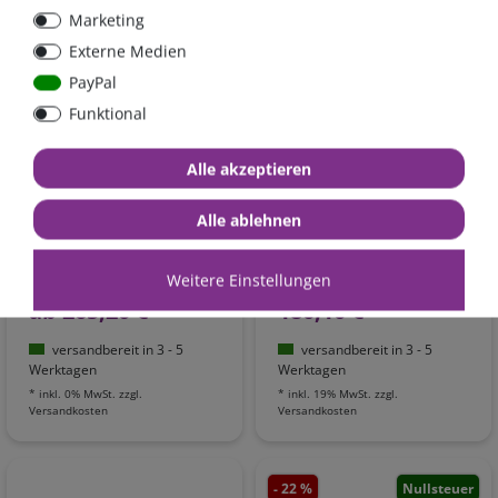
- 22 %
Nullsteuer
- 22 %
Marketing
Externe Medien
PayPal
Funktional
Alle akzeptieren
Victron Smart IP43
Victron Blue Smart IP22
Batterieladegerät
Batterieladegerät
Alle ablehnen
24/16(1+1) 120-240V |
24/16(3) 230V |
PSC241651095
BPC241648002
Weitere Einstellungen
340,00 €*
- 22 %
230,90 €*
- 22 %
ab 265,20 €*
180,10 €*
versandbereit in 3 - 5
versandbereit in 3 - 5
Werktagen
Werktagen
*
inkl. 0% MwSt.
zzgl.
*
inkl. 19% MwSt.
zzgl.
Versandkosten
Versandkosten
- 22 %
Nullsteuer