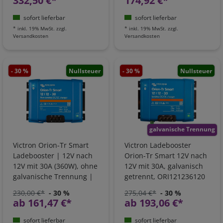
332,50 €*
174,92 €*
sofort lieferbar
sofort lieferbar
*
inkl. 19% MwSt.
zzgl.
*
inkl. 19% MwSt.
zzgl.
Versandkosten
Versandkosten
- 30 %
Nullsteuer
- 30 %
Nullsteuer
galvanische Trennung
Victron Orion-Tr Smart
Victron Ladebooster
Ladebooster | 12V nach
Orion-Tr Smart 12V nach
12V mit 30A (360W), ohne
12V mit 30A, galvanisch
galvanische Trennung |
getrennt, ORI121236120
ORI121236140
230,00 €*
- 30 %
275,04 €*
- 30 %
ab 161,47 €*
ab 193,06 €*
sofort lieferbar
sofort lieferbar