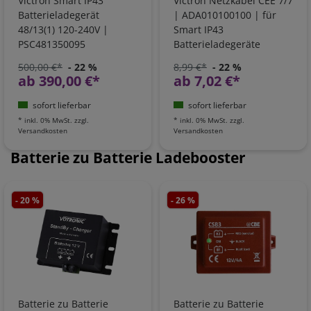
Victron Smart IP43
Victron Netzkabel CEE 7/7
Batterieladegerät
| ADA010100100 | für
48/13(1) 120-240V |
Smart IP43
PSC481350095
Batterieladegeräte
500,00 €*
- 22 %
8,99 €*
- 22 %
ab 390,00 €*
ab 7,02 €*
sofort lieferbar
sofort lieferbar
*
inkl. 0% MwSt.
zzgl.
*
inkl. 0% MwSt.
zzgl.
Versandkosten
Versandkosten
Batterie zu Batterie Ladebooster
- 20 %
- 26 %
Batterie zu Batterie
Batterie zu Batterie