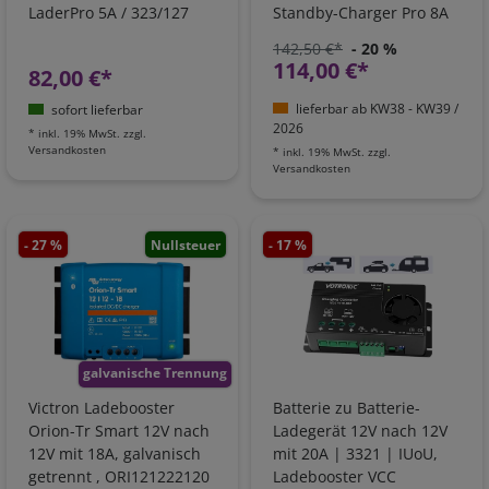
LaderPro 5A / 323/127
Standby-Charger Pro 8A
Lithium
142,50 €*
- 20 %
114,00 €*
82,00 €*
lieferbar ab KW38 - KW39 /
sofort lieferbar
2026
*
inkl. 19% MwSt.
zzgl.
Versandkosten
*
inkl. 19% MwSt.
zzgl.
Versandkosten
- 27 %
Nullsteuer
- 17 %
galvanische Trennung
Victron Ladebooster
Batterie zu Batterie-
Orion-Tr Smart 12V nach
Ladegerät 12V nach 12V
12V mit 18A, galvanisch
mit 20A | 3321 | IUoU,
getrennt , ORI121222120
Ladebooster VCC