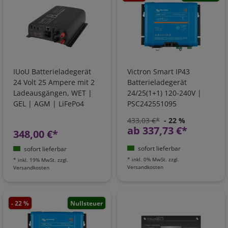
IUoU Batterieladegerät
Victron Smart IP43
24 Volt 25 Ampere mit 2
Batterieladegerät
Ladeausgängen, WET |
24/25(1+1) 120-240V |
GEL | AGM | LiFePo4
PSC242551095
433,03 €*
- 22 %
ab 337,73 €*
348,00 €*
sofort lieferbar
sofort lieferbar
*
inkl. 0% MwSt.
zzgl.
*
inkl. 19% MwSt.
zzgl.
Versandkosten
Versandkosten
- 22 %
Nullsteuer