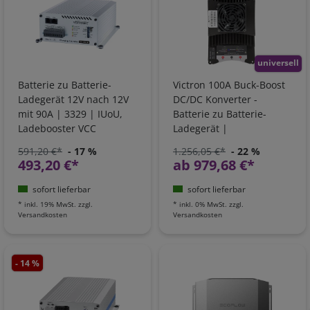
universell
Batterie zu Batterie-
Victron 100A Buck-Boost
Ladegerät 12V nach 12V
DC/DC Konverter -
mit 90A | 3329 | IUoU,
Batterie zu Batterie-
Ladebooster VCC
Ladegerät |
ORI303100000
591,20 €*
- 17 %
1.256,05 €*
- 22 %
493,20 €*
ab 979,68 €*
sofort lieferbar
sofort lieferbar
*
inkl. 19% MwSt.
zzgl.
*
inkl. 0% MwSt.
zzgl.
Versandkosten
Versandkosten
- 14 %