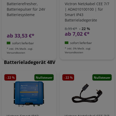
Batterierefresher,
Victron Netzkabel CEE 7/7
Batteriepulser für 24V
| ADA010100100 | für
Batteriesysteme
Smart IP43
Batterieladegeräte
8,99 €*
- 22 %
ab 7,02 €*
ab 33,53 €*
sofort lieferbar
sofort lieferbar
*
inkl. 0% MwSt.
zzgl.
*
inkl. 0% MwSt.
zzgl.
Versandkosten
Versandkosten
Batterieladegerät 48V
- 22 %
Nullsteuer
- 22 %
Nullsteuer