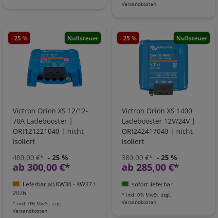
Versandkosten
- 25 %
Nullsteuer
- 25 %
Nullsteuer
Victron Orion XS 12/12-
Victron Orion XS 1400
70A Ladebooster |
Ladebooster 12V/24V |
ORI121221040 | nicht
ORI242417040 | nicht
isoliert
isoliert
400,00 €*
- 25 %
380,00 €*
- 25 %
ab 300,00 €*
ab 285,00 €*
lieferbar ab KW36 - KW37 /
sofort lieferbar
2026
*
inkl. 0% MwSt.
zzgl.
Versandkosten
*
inkl. 0% MwSt.
zzgl.
Versandkosten