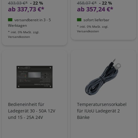
433,03 €*
- 22 %
458,07 €*
- 22 %
ab 337,73 €*
ab 357,24 €*
versandbereit in 3 - 5
sofort lieferbar
Werktagen
*
inkl. 0% MwSt.
zzgl.
Versandkosten
*
inkl. 0% MwSt.
zzgl.
Versandkosten
Bedieneinheit für
Temperatursensorkabel
Ladegerät 30 - 50A 12V
für IUoU Ladegerät 2
und 15 - 25A 24V
Bänke