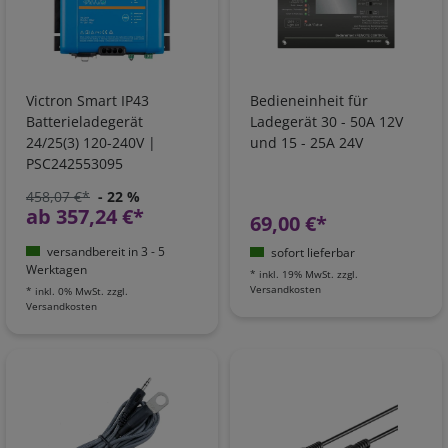
Victron Smart IP43
Bedieneinheit für
Batterieladegerät
Ladegerät 30 - 50A 12V
24/25(3) 120-240V |
und 15 - 25A 24V
PSC242553095
458,07 €*
- 22 %
ab 357,24 €*
69,00 €*
versandbereit in 3 - 5
sofort lieferbar
Werktagen
*
inkl. 19% MwSt.
zzgl.
Versandkosten
*
inkl. 0% MwSt.
zzgl.
Versandkosten