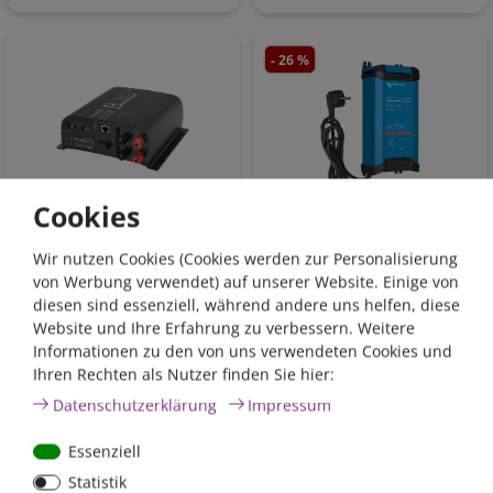
- 26 %
Cookies
IUoU Batterieladegerät
Victron Blue Smart IP22
24 Volt 15 Ampere mit 2
Batterieladegerät
Wir nutzen Cookies (Cookies werden zur Personalisierung
Ladeausgängen, WET |
24/16(1) 230V |
von Werbung verwendet) auf unserer Website. Einige von
GEL | AGM
BPC241647002
diesen sind essenziell, während andere uns helfen, diese
Website und Ihre Erfahrung zu verbessern. Weitere
203,60 €*
- 26 %
150,79 €*
Informationen zu den von uns verwendeten Cookies und
279,00 €*
Ihren Rechten als Nutzer finden Sie hier:
sofort lieferbar
sofort lieferbar
Daten­schutz­erklärung
Impressum
*
inkl. 19% MwSt.
zzgl.
*
inkl. 19% MwSt.
zzgl.
Versandkosten
Versandkosten
Essenziell
Statistik