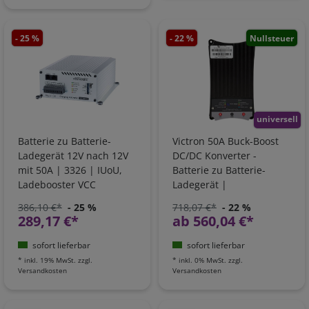
- 25 %
- 22 %
Nullsteuer
universell
Batterie zu Batterie-
Victron 50A Buck-Boost
Ladegerät 12V nach 12V
DC/DC Konverter -
mit 50A | 3326 | IUoU,
Batterie zu Batterie-
Ladebooster VCC
Ladegerät |
ORI303050000
386,10 €*
- 25 %
718,07 €*
- 22 %
289,17 €*
ab 560,04 €*
sofort lieferbar
sofort lieferbar
*
inkl. 19% MwSt.
zzgl.
*
inkl. 0% MwSt.
zzgl.
Versandkosten
Versandkosten