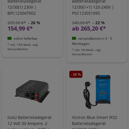
Batterieladegerät
Batterieladegerät
12/30(1) 230V |
12/30(1+1) 120-240V |
BPC123047002
PSC123051095
209,50 €*
- 26 %
340,00 €*
- 22 %
154,99 €*
ab 265,20 €*
sofort lieferbar
versandbereit in 3 - 5
Werktagen
*
inkl. 19% MwSt.
zzgl.
Versandkosten
*
inkl. 0% MwSt.
zzgl.
Versandkosten
- 26 %
IUoU Batterieladegerät
Victron Blue Smart IP22
12 Volt 30 Ampere, 2
Batterieladegerät