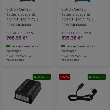
Victron Centaur
Victron Centaur
Batterieladegerät
Batterieladegerät
24/40(3) 120-240V |
24/60(3) 120-240V |
CCH024040000
CCH024060000
985,40 €*
- 22 %
1.071,00 €*
- 22 %
768,55 €*
835,38 €*
versandbereit in 3 - 5
versandbereit in 3 - 5
Werktagen
Werktagen
*
inkl. 19% MwSt.
zzgl.
*
inkl. 19% MwSt.
zzgl.
Versandkosten
Versandkosten
Nullsteuer
- 22 %
Nullsteuer