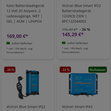
IUoU Batterieladegerät
Victron Blue Smart IP22
12 Volt 20 Ampere, 2
Batterieladegerät
Ladeausgänge, WET |
12/20(3) 230V |
GEL | AGM | LiFePO4
BPC122044002
196,40 €*
- 26 %
145,29 €*
169,00 €*
sofort lieferbar
sofort lieferbar
*
inkl. 19% MwSt.
zzgl.
*
inkl. 19% MwSt.
zzgl.
Versandkosten
Versandkosten
- 26 %
- 22 %
Nullsteuer
Victron Blue Smart IP22
Victron Smart IP43