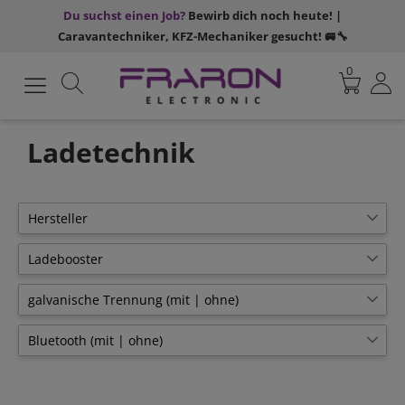
Du suchst einen Job?
Bewirb dich noch heute! |
Caravantechniker, KFZ-Mechaniker gesucht! 🚐🔧
0
Ladetechnik
Hersteller
Victron
33
Ladebooster
FraRon
17
12V nach 12V
31
galvanische Trennung (mit | ohne)
Votronic
27
12V nach 24V
6
galvanisch getrennt
9
EcoFlow
1
Bluetooth (mit | ohne)
24V nach 12V
10
nicht galvanisch getrennt
22
Mastervolt
1
mit Bluetooth
19
24V nach 24V
6
Sterling
10