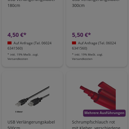
180cm
300cm
4,50 €*
5,50 €*
Auf Anfrage (Tel. 06024
Auf Anfrage (Tel. 06024
6341560)
6341560)
*
inkl. 19% MwSt.
zzgl.
*
inkl. 19% MwSt.
zzgl.
Versandkosten
Versandkosten
Mehrere Ausführungen
USB Verlängerungskabel
Schrumpfschlauch rot
500cm
mit Kleber, verschiedene