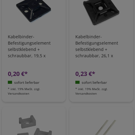
Kabelbinder-
Kabelbinder-
Befestigungselement
Befestigungselement
selbstklebend +
selbstklebend +
schraubbar, 19,5 x
schraubbar, 26,1 x
19,5mm,
26,1mm,
Kabelbinderbreite max.
Kabelbinderbreite max.
0,20 €*
0,23 €*
4,6mm
8mm
sofort lieferbar
sofort lieferbar
*
inkl. 19% MwSt.
zzgl.
*
inkl. 19% MwSt.
zzgl.
Versandkosten
Versandkosten