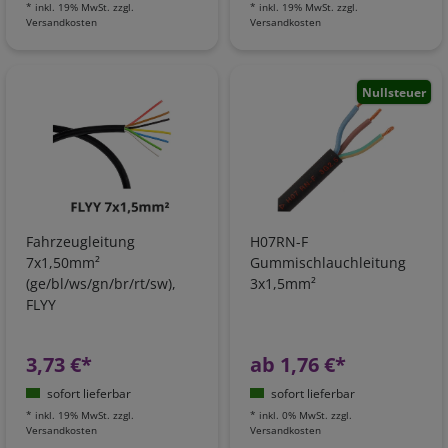
*
inkl. 19% MwSt.
zzgl.
*
inkl. 19% MwSt.
zzgl.
Versandkosten
Versandkosten
Nullsteuer
Fahrzeugleitung
H07RN-F
7x1,50mm²
Gummischlauchleitung
(ge/bl/ws/gn/br/rt/sw),
3x1,5mm²
FLYY
3,73 €*
ab 1,76 €*
sofort lieferbar
sofort lieferbar
*
inkl. 19% MwSt.
zzgl.
*
inkl. 0% MwSt.
zzgl.
Versandkosten
Versandkosten