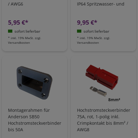
/ AWG6
IP64 Spritzwasser- und
Staubgeschützt
5,95 €*
9,95 €*
sofort lieferbar
sofort lieferbar
*
inkl. 19% MwSt.
zzgl.
*
inkl. 19% MwSt.
zzgl.
Versandkosten
Versandkosten
Montagerahmen für
Hochstromsteckverbinder
Anderson SB50
75A, rot, 1-polig inkl.
Hochstromsteckverbinder
Crimpkontakt bis 8mm² /
bis 50A
AWG8