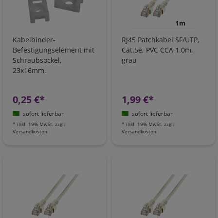
Kabelbinder-
RJ45 Patchkabel SF/UTP,
Befestigungselement mit
Cat.5e, PVC CCA 1.0m,
Schraubsockel,
grau
23x16mm,
Kabelbinderbreite max.
9mm
0,25 €*
1,99 €*
sofort lieferbar
sofort lieferbar
*
inkl. 19% MwSt.
zzgl.
*
inkl. 19% MwSt.
zzgl.
Versandkosten
Versandkosten