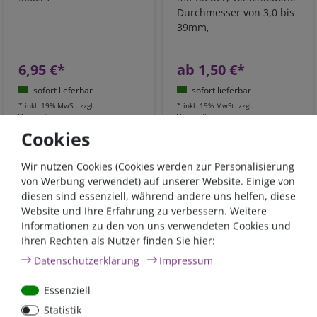
Durchmesser von 3,0 bis
39mm,
Schrumpfverhältnis 3:1
6,95 €*
ab 1,50 €*
sofort lieferbar
sofort lieferbar
*
inkl. 19% MwSt.
zzgl.
*
inkl. 19% MwSt.
zzgl.
Versandkosten
Versandkosten
Cookies
Wir nutzen Cookies (Cookies werden zur Personalisierung
von Werbung verwendet) auf unserer Website. Einige von
diesen sind essenziell, während andere uns helfen, diese
Website und Ihre Erfahrung zu verbessern. Weitere
Informationen zu den von uns verwendeten Cookies und
Ihren Rechten als Nutzer finden Sie hier:
Mehrere Ausführungen
Mehrere Ausführungen
Daten­schutz­erklärung
Impressum
Schrumpfschlauch
Wellschlauch geschlitzt,
schwarz mit Kleber,
hochflexibel, schwarz,
Essenziell
verschiedene
verschiedene
Statistik
Durchmesser von 4,8 bis
Nennweiten von 4,5 bis