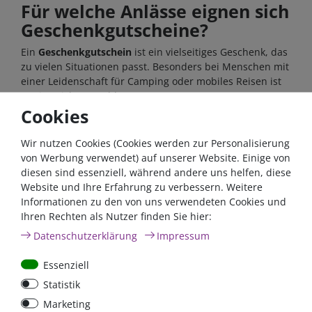
Für welche Anlässe eignen sich
Geschenkgutscheine?
Ein
Geschenkgutschein
ist ein vielseitiges Geschenk, das
zu vielen Situationen passt. Besonders bei Menschen mit
einer Leidenschaft für Camping oder mobiles Reisen ist
er eine sichere Wahl.
Cookies
Geburtstag
Viele Camper investieren regelmäßig in neue Technik
Wir nutzen Cookies (Cookies werden zur Personalisierung
oder Zubehör. Ein Gutschein gibt ihnen die Freiheit,
von Werbung verwendet) auf unserer Website. Einige von
genau das auszuwählen, was aktuell benötigt wird.
diesen sind essenziell, während andere uns helfen, diese
Website und Ihre Erfahrung zu verbessern. Weitere
Weihnachten
Informationen zu den von uns verwendeten Cookies und
Zur Weihnachtszeit gehört ein Gutschein zu den
Ihren Rechten als Nutzer finden Sie hier:
beliebtesten Geschenken. Gerade wenn der nächste
Campingurlaub bereits geplant ist, kann der Gutschein
Daten­schutz­erklärung
Impressum
direkt in neue Ausstattung investiert werden.
Essenziell
Jubiläum oder besondere Anlässe
Statistik
Auch als Dankeschön oder für besondere Ereignisse
eignet sich ein
Wertgutschein
hervorragend. Er
Marketing