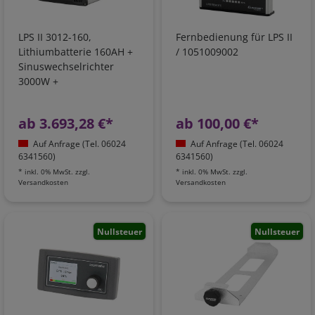
LPS II 3012-160,
Fernbedienung für LPS II
Lithiumbatterie 160AH +
/ 1051009002
Sinuswechselrichter
3000W +
Batterieladegerät +
Ladebooster +
ab 3.693,28 €*
ab 100,00 €*
Netzvorrangschaltung
Auf Anfrage (Tel. 06024
Auf Anfrage (Tel. 06024
6341560)
6341560)
*
inkl. 0% MwSt.
zzgl.
*
inkl. 0% MwSt.
zzgl.
Versandkosten
Versandkosten
Nullsteuer
Nullsteuer