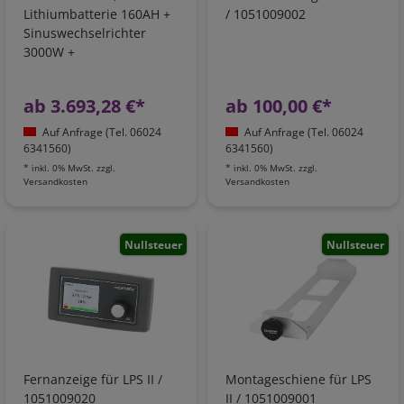
Lithiumbatterie 160AH +
/ 1051009002
Sinuswechselrichter
3000W +
Batterieladegerät +
Ladebooster +
ab 3.693,28 €*
ab 100,00 €*
Netzvorrangschaltung
Auf Anfrage (Tel. 06024
Auf Anfrage (Tel. 06024
6341560)
6341560)
*
inkl. 0% MwSt.
zzgl.
*
inkl. 0% MwSt.
zzgl.
Versandkosten
Versandkosten
Nullsteuer
Nullsteuer
Fernanzeige für LPS II /
Montageschiene für LPS
1051009020
II / 1051009001