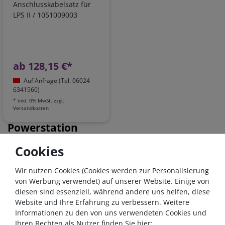
Anschlusskabelsatz für
LPS II / 1051009003
ab 128,15 €*
Auf Anfrage (Tel. 06024
6341560)
*
inkl. 0% MwSt.
zzgl.
Versandkosten
Powerstation
Cookies
- 3 %
Nullsteuer
Nullsteuer
Wir nutzen Cookies (Cookies werden zur Personalisierung
von Werbung verwendet) auf unserer Website. Einige von
diesen sind essenziell, während andere uns helfen, diese
Website und Ihre Erfahrung zu verbessern. Weitere
Informationen zu den von uns verwendeten Cookies und
Ihren Rechten als Nutzer finden Sie hier: