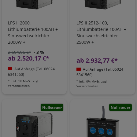
LPS II 2000,
LPS II 2512-100,
Lithiumbatterie 100AH +
Lithiumbatterie 100AH +
Sinuswechselrichter
Sinuswechselrichter
2000W +
2500W +
Batterieladegerät +
Batterieladegerät +
2.594,96 €*
- 3 %
Ladebooster +
Ladebooster +
ab 2.520,17 €*
ab 2.932,77 €*
Netzvorrangschaltung I
Netzvorrangschaltung
1051001105
Auf Anfrage (Tel. 06024
Auf Anfrage (Tel. 06024
6341560)
6341560)
*
inkl. 0% MwSt.
zzgl.
*
inkl. 0% MwSt.
zzgl.
Versandkosten
Versandkosten
Nullsteuer
Nullsteuer