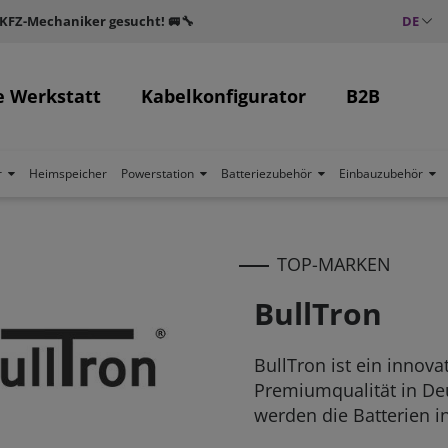
 KFZ-Mechaniker gesucht! 🚐🔧
DE
e Werkstatt
Kabelkonfigurator
B2B
r
Heimspeicher
Powerstation
Batteriezubehör
Einbauzubehör
TOP-MARKEN
BullTron
BullTron ist ein innova
Premiumqualität in Deu
werden die Batterien i