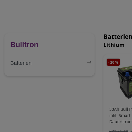
Batterie
Bulltron
Lithium
- 20 %
Batterien
50Ah BullTr
inkl. Smart
Dauerstrom
Bluetooth 
881,51 €*