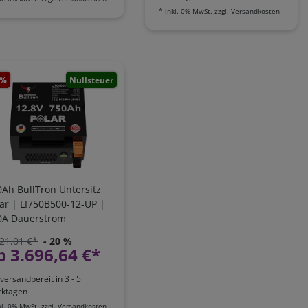
*
inkl. 0% MwSt.
zzgl.
Versandkosten
 %
Nullsteuer
Ah BullTron Untersitz
ar | LI750B500-12-UP |
0A Dauerstrom
21,01 €*
- 20 %
b 3.696,64 €*
versandbereit in 3 - 5
ktagen
kl. 0% MwSt.
zzgl.
Versandkosten