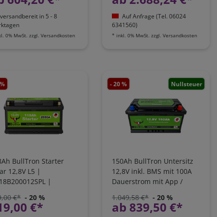
versandbereit in 5 - 8
Auf Anfrage (Tel. 06024
ktagen
6341560)
kl. 0% MwSt.
zzgl.
Versandkosten
*
inkl. 0% MwSt.
zzgl.
Versandkosten
 %
- 20 %
Nullsteuer
Ah BullTron Starter
150Ah BullTron Untersitz
ar 12,8V L5 |
12,8V inkl. BMS mit 100A
118B200012SPL |
Dauerstrom mit App /
00A/EN Kaltstartstrom
Bluetooth | LI150B100-12
9,00 €*
- 20 %
1.049,58 €*
- 20 %
19,00 €*
ab 839,50 €*