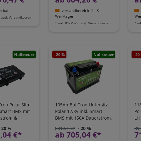
ferbar
versandbereit in 5 - 8
Werktagen
Wer
.
zzgl.
Versandkosten
*
inkl. 0% MwSt.
zzgl.
Versandkosten
*
in
Nullsteuer
- 20 %
Nullsteuer
- 20
ron Polar Slim
105Ah BullTron Untersitz
118
 Smart BMS mit
Polar 12,8V inkl. Smart
Pol
rstrom &
BMS mit 150A Dauerstrom,
LI
App |
Heizung & Bluetooth App |
20
- 20 %
881,51 €*
- 20 %
89
12-SLP
LI105B150-12-P
,04 €*
ab 705,04 €*
7