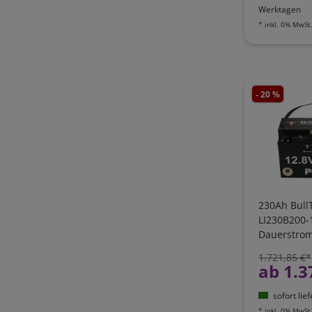
Werktagen
*
inkl. 0% MwSt
- 20 %
230Ah BullT
LI230B200-
Dauerstro
1.721,85 €*
ab 1.3
sofort lie
*
inkl. 0% MwSt