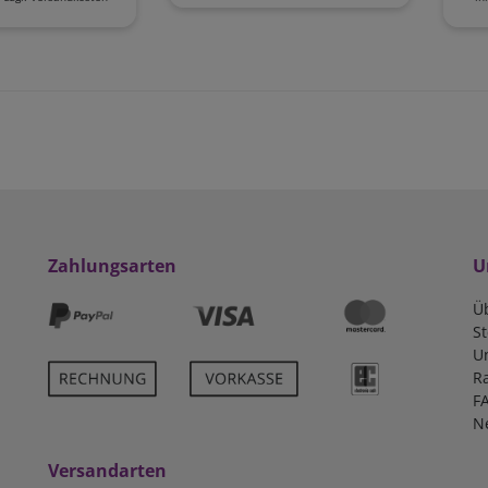
Zahlungsarten
U
Ü
S
U
R
F
N
Versandarten