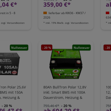
LI
,04 €*
359,00 €*
a
eit in 5 - 8
lieferbar ab KW36 - KW37 /
2026
634
.
zzgl.
Versandkosten
*
inkl. 19% MwSt.
zzgl.
Versandkosten
*
in
Nullsteuer
- 20 %
Nullsteuer
- 20
ron Polar 25,6V
80Ah BullTron Polar 12,8V
100
t BMS mit 150A
inkl. Smart BMS mit 100A
12,
, Heizung &
Dauerstrom, Heizung &
Da
App |
Bluetooth App | LI80B100-
Ap
- 20 %
755,46 €*
- 20 %
75
24-P
12-P
76,47 €*
ab 604,20 €*
a