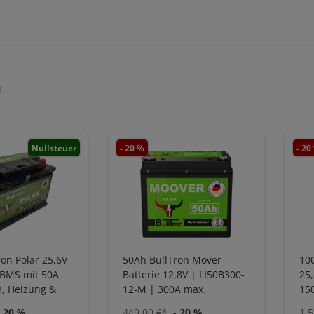
n
Nullsteuer
- 20 %
- 20
on Polar 25,6V
50Ah BullTron Mover
100
 BMS mit 50A
Batterie 12,8V | LI50B300-
25,
, Heizung &
12-M | 300A max.
15
App | LI50B100-
Entladestrom
Bl
- 20 %
449,00 €*
- 20 %
1.5