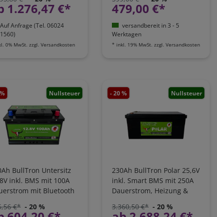
100B150-24-SLP
b 1.276,47 €*
479,00 €*
Auf Anfrage (Tel. 06024
versandbereit in 3 - 5
1560)
Werktagen
kl. 0% MwSt.
zzgl.
Versandkosten
*
inkl. 19% MwSt.
zzgl.
Versandkosten
 %
Nullsteuer
- 20 %
Nullsteuer
Ah BullTron Untersitz
230Ah BullTron Polar 25,6V
8V inkl. BMS mit 100A
inkl. Smart BMS mit 250A
uerstrom mit Bluetooth
Dauerstrom, Heizung &
p | LI100B100-12
Bluetooth App |
5,56 €*
- 20 %
3.360,50 €*
- 20 %
LI230B250-24-P
b 604,20 €*
ab 2.688,24 €*