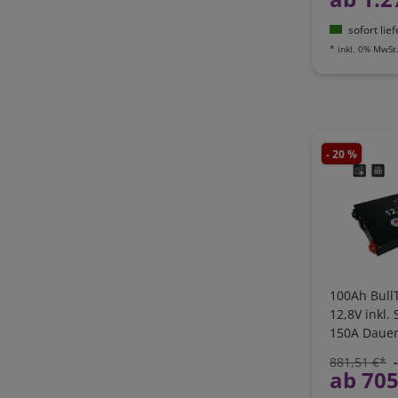
sofort lie
*
inkl. 0% MwSt
- 20 %
100Ah BullT
12,8V inkl.
150A Daue
Bluetooth 
881,51 €*
LI100B150-
ab 705