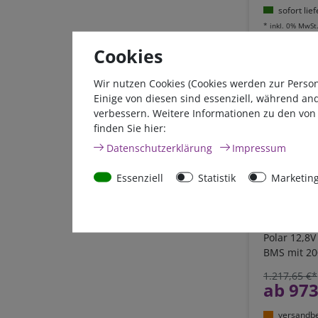
sofort lie
*
inkl. 0% MwSt
Cookies
Wir nutzen Cookies (Cookies werden zur Perso
Einige von diesen sind essenziell, während an
- 20 %
verbessern. Weitere Informationen zu den von
finden Sie hier:
Daten­schutz­erklärung
Impressum
Essenziell
Statistik
Marketin
165Ah BullT
Polar 12,8V
BMS mit 20
Heizung & 
1.217,65 €*
LI165B200-
ab 973
versandber