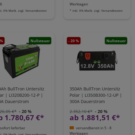
6
Werktagen
kl. 0% MwSt.
zzgl.
Versandkosten
*
inkl. 0% MwSt.
zzgl.
Versandkosten
 %
Nullsteuer
- 20 %
Nullsteuer
Ah BullTron Untersitz
350Ah BullTron Untersitz
ar | LI320B200-12-P |
Polar | LI350B300-12-UP |
0A Dauerstrom
300A Dauerstrom
26,05 €*
- 20 %
2.352,10 €*
- 20 %
b 1.780,67 €*
ab 1.881,51 €*
sofort lieferbar
versandbereit in 5 - 8
Werktagen
kl. 0% MwSt.
zzgl.
Versandkosten