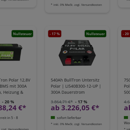
*
inkl. 0% MwSt.
zzgl.
Versandkosten
Nullsteuer
- 17 %
Nullsteuer
- 20
ron Polar 12,8V
540Ah BullTron Untersitz
750
t BMS mit 300A
Polar | LI540B300-12-UP |
Pol
, Heizung &
300A Dauerstrom
50
App |
- 20 %
3.864,71 €*
- 17 %
4.6
12-P
88,24 €*
ab 3.226,05 €*
a
eit in 5 - 8
sofort lieferbar
Wer
*
inkl. 0% MwSt.
zzgl.
Versandkosten
.
zzgl.
Versandkosten
*
in