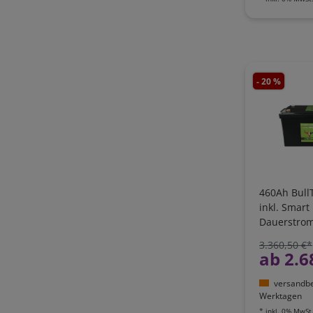
- 20 %
460Ah BullT
inkl. Smar
Dauerstrom
Bluetooth 
3.360,50 €*
LI460B300-
ab 2.6
versandber
Werktagen
*
inkl. 0% MwSt