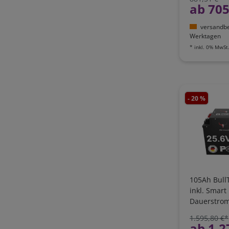
24-P
ab 705
versandber
Werktagen
*
inkl. 0% MwSt
- 20 %
105Ah BullT
inkl. Smar
Dauerstrom
Bluetooth 
1.595,80 €*
LI105B150-
ab 1.2