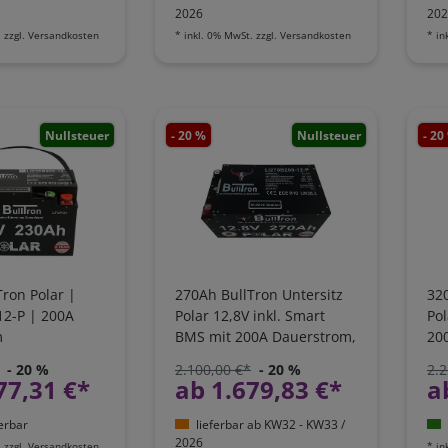
2026
202
.
zzgl.
Versandkosten
*
inkl. 0% MwSt.
zzgl.
Versandkosten
*
in
Nullsteuer
- 20 %
Nullsteuer
- 20
ron Polar |
270Ah BullTron Untersitz
320
12-P | 200A
Polar 12,8V inkl. Smart
Pol
m
BMS mit 200A Dauerstrom,
20
Heizung & Bluetooth App |
- 20 %
2.100,00 €*
- 20 %
2.2
LI270B200-12-P
77,31 €*
ab 1.679,83 €*
a
ferbar
lieferbar ab KW32 - KW33 /
2026
.
zzgl.
Versandkosten
*
in