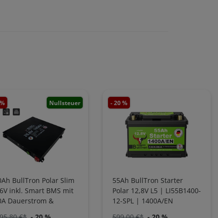
 %
Nullsteuer
- 20 %
Ah BullTron Polar Slim
55Ah BullTron Starter
6V inkl. Smart BMS mit
Polar 12,8V L5 | LI55B1400-
0A Dauerstrom &
12-SPL | 1400A/EN
uetooth App |
Kaltstartstrom
95,80 €*
- 20 %
599,00 €*
- 20 %