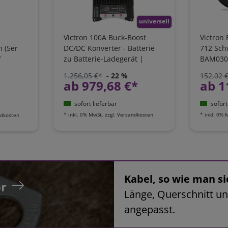
universell
Victron 100A Buck-Boost
Victron
m (5er
DC/DC Konverter - Batterie
712 Sch
V
zu Batterie-Ladegerät |
BAM030
ORI303100000
1.256,05 €*
- 22 %
152,02 
ab 979,68 €*
ab 1
sofort lieferbar
sofort
*
inkl. 0% MwSt.
zzgl.
Versandkosten
*
inkl. 0% 
dkosten
Kabel, so wie man si
r
Länge, Querschnitt un
angepasst.