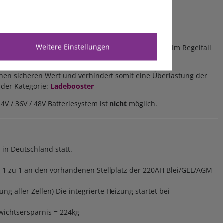
Weitere Einstellungen
dieser Lithiumbatterie ist alles Notwendige mit drin. Im Regelfall
degeräte
.
 einen sicheren Wert und verhindert somit eine Überlastung der
nder Kategorie:
Ladebooster
V / 36V / 48V Batteriesystem ist
nicht
möglich.
 in Deutschland statt.
e 1 zu 1 an den vorhandenen Stellplatz der 220AH Blei/GEL/AGM
g aller Zellen) Die integrierte Heizung startet bei
Gewichtsersparnis = 224kg