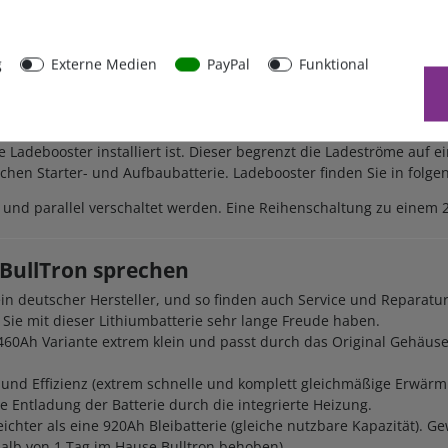
g
Externe Medien
PayPal
Funktional
erie rein, fertig. BMS, Bluetooth, aktiver Balancer und Heizung, in 
ch führen wir auch speziell auf Lithiumbatterien abgestimmte
La
ie Ladebooster installiert ist. Dieser begrenzt die Ladeströme auf
en Starter- und Aufbaubatterie. Ladebooster finden Sie in folge
und parallel verschaltet werden. Eine Reihenschaltung zu einem 24
 BullTron sprechen
ein deutscher Hersteller, und so finden auch Service und Reparatur
 Sie mit dieser Lithiumbatterie sehr lange Freude haben.
e 460Ah Variante extrem klein und passt durch das Original Gehäus
t und Effizienz (extrem schnelle und komplett gleichmäßige Erwärmun
 Entladung der Batterie durch die integrierte Heizung.
leichter als eine 920Ah Bleibatterie (gleiche nutzbare Kapazität). 
halb von 1 Tag im Hause Bulltron behoben)