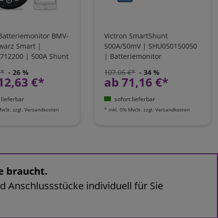
 Batteriemonitor BMV-
Victron SmartShunt
warz Smart |
500A/50mV | SHU050150050
712200 | 500A Shunt
| Batteriemonitor
€*
- 26 %
107,06 €*
- 34 %
12,63 €*
ab 71,16 €*
 lieferbar
sofort lieferbar
MwSt.
zzgl.
Versandkosten
*
inkl. 0% MwSt.
zzgl.
Versandkosten
e braucht.
d Anschlussstücke individuell für Sie