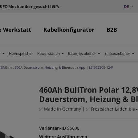
 KFZ-Mechaniker gesucht! 🚐🔧
DE
e Werkstatt
Kabelkonfigurator
B2B
r
Heimspeicher
Powerstation
Batteriezubehör
Einbauzubehör
rt BMS mit 300A Dauerstrom, Heizung & Bluetooth App | LI460B300-12-P
460Ah BullTron Polar 12,
Dauerstrom, Heizung & Bl
✅ Made in Germany | ✅ Frostsicher Laden bis -
Varianten-ID
96608
Weitere Ausführungen