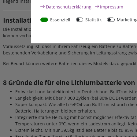
liegend installiert werden.
Daten­schutz­erklärung
Impressum
Installation
Essenziell
Statistik
Marketin
Die Installation ist denkbar einfach: alte Batterie raus, neue Batt
können vorhandene Ladegeräte beibehalten werden, aber natürli
Voraussetzung ist, dass in ihrem Fahrzeug ein Batterie zu Batter
bestehenden Verkabelung und Sicherung im Leitungsstrang zwisch
Bei Bedarf können weitere Batterien dieses Models dazu gepackt 
8 Gründe die für eine Lithiumbatterie von
Entwickelt und konfektioniert in Deutschland. BullTron ist 
Langlebigkeit. Mit über 7.000 Zyklen (bei 80% DOD) werden
Super kompakt. Wie alle LiFePO4 von BullTron ist auch di
Batterie. Halterungen bleiben erhalten.
Integrierte starke Heizung mit höchst möglicher Effektivitä
Temperaturen unter 0°C, wenn ein Ladestrom anliegt. Keine
Extrem leicht. Mit nur 39,5kg ist diese Batterie bis zu 85% 
Excellenter Tages Service (Batterieprobleme werden inner