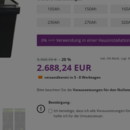
105Ah
150Ah
165
230Ah
270Ah
320
0% ==> Verwendung in einer Hausinstallation
inkl. 0% MwSt. zzgl.
V
3.360,50 €
- 20 %
2.688,24 EUR
versandbereit in 5 - 8 Werktagen
Bitte beachten Sie die
Voraussetzungen für den Nullste
Bestätigung:
Ich bestätige, dass ich alle Voraussetzungen f
hafte ich für die Umsatzsteuer.