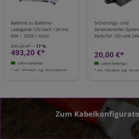
Batterie zu Batterie-
Sicherungs- und
Ladegerät 12V nach 12V mit
Stromverteiler-Syste
90A | 3329 | IUoU,
Pack) für 12V und 24
Ladebooster VCC
Batteriesysteme
591,20 €*
- 17 %
493,20 €*
20,00 €*
sofort lieferbar
sofort lieferbar
*
inkl. 19% MwSt.
zzgl.
Versandkosten
*
inkl. 19% MwSt.
zzgl.
Versan
Zum Kabelkonfigurato