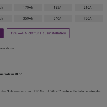
Ah
170Ah
185Ah
210Ah
Ah
350Ah
540Ah
750Ah
19% ==> Nicht für Hausinstallation
ersandkosten
uersatz in DE
ür den Nullsteuersatz nach §12 Abs. 3 UStG 2023 erfülle. Bei falschen Angaben