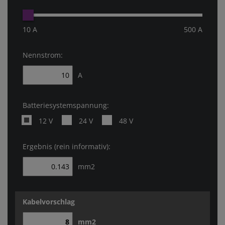
10 A
500 A
Nennstrom:
A
Batteriesystemspannung:
12 V
24 V
48 V
Ergebnis (rein informativ):
mm2
Kabelvorschlag
mm2