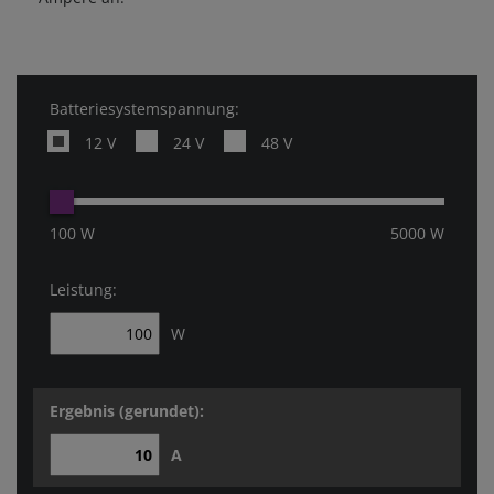
Batteriesystemspannung:
12 V
24 V
48 V
100 W
5000 W
Leistung:
W
Ergebnis (gerundet):
A