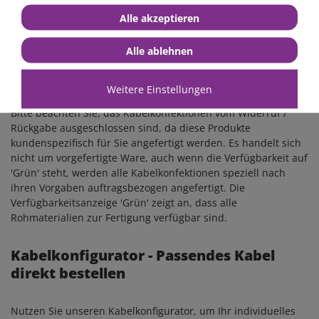
Strombelastbarkeiten gelten nur für unser Batteriekabel vom
Alle akzeptieren
Typ "SGX" . Bei Verwendung anderer Batteriekabel können die
hier angegebenen Kabelquerschnitte / Strombelastbarkeiten
Alle ablehnen
nicht angewendet werden. Wir übernehmen keinerlei
Haftung für die hier gemachten Angaben, diese stellen
lediglich eine Orientierungshilfe dar. Bei Fragen stehen wir
Weitere Einstellungen
Ihnen gerne zur Verfügung. >>>>> Wichtiger Hinweis <<<<<
Bitte beachten Sie, das Kabelkonfektionen vom Widerruf /
Rückgabe ausgeschlossen sind, da diese Produkte
kundenspezifisch für Sie angefertigt werden. Es handelt sich
nicht um vorgefertigte Ware, auch wenn die Verfügbarkeit auf
'Grün' steht, werden alle Kabelkonfektionen speziell nach
ihren Vorgaben auftragsbezogen angefertigt. Die
Verfügbarkeitsanzeige 'Grün' zeigt an, dass alle
Rohmaterialien zur Fertigung verfügbar sind.
Kabelkonfigurator - Passendes Kabel
direkt bestellen
Nutzen Sie unseren Kabelkonfigurator, um Ihr individuelles