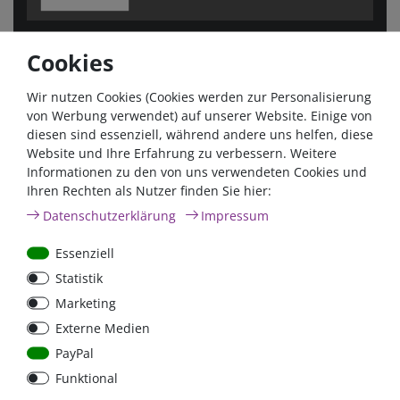
Cookies
Wir nutzen Cookies (Cookies werden zur Personalisierung
von Werbung verwendet) auf unserer Website. Einige von
Die Berechnung des im Feld "Ergebnis“ angezeigten Wertes
diesen sind essenziell, während andere uns helfen, diese
ist rein informativ und basiert auf den max. tolerierten
Website und Ihre Erfahrung zu verbessern. Weitere
Spannungsabfall von 2% der Batteriespannung. Dieser Wert
Informationen zu den von uns verwendeten Cookies und
berücksichtigt nicht die Abstufung der verfügbaren
Ihren Rechten als Nutzer finden Sie hier:
Kabelquerschnitte (8mm², 14mm², 22mm², 34mm², 42mm²,
Daten­schutz­erklärung
Impressum
54mm², 70mm², 95mm² und 108mm²) und ebenfalls nicht die
max. Strombelastbarkeit der einzelnen Kabelquerschnitte!
Essenziell
Diese Faktoren werden nur im Feld "Kabelvorschlag"
Statistik
berücksichtigt, welcher somit den notwendigen
Kabelquerschnitt wiedergibt.
Marketing
Externe Medien
Rechtlicher Hinweis
PayPal
Funktional
Die auf dieser Seite angegebenen Kabelquerschnitte und