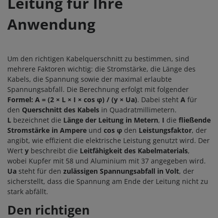
Leitung für Ihre
Anwendung
Um den richtigen Kabelquerschnitt zu bestimmen, sind
mehrere Faktoren wichtig: die Stromstärke, die Länge des
Kabels, die Spannung sowie der maximal erlaubte
Spannungsabfall. Die Berechnung erfolgt mit folgender
Formel: A = (2 × L × I × cos φ) / (y × Ua)
. Dabei steht
A
für
den
Querschnitt des Kabels
in Quadratmillimetern.
L
bezeichnet die
Länge der Leitung in Metern
,
I
die
fließende
Stromstärke in Ampere
und
cos φ
den
Leistungsfaktor
, der
angibt, wie effizient die elektrische Leistung genutzt wird. Der
Wert
y
beschreibt die
Leitfähigkeit des Kabelmaterials
,
wobei Kupfer mit 58 und Aluminium mit 37 angegeben wird.
Ua
steht für den
zulässigen Spannungsabfall
in Volt
, der
sicherstellt, dass die Spannung am Ende der Leitung nicht zu
stark abfällt.
Den richtigen