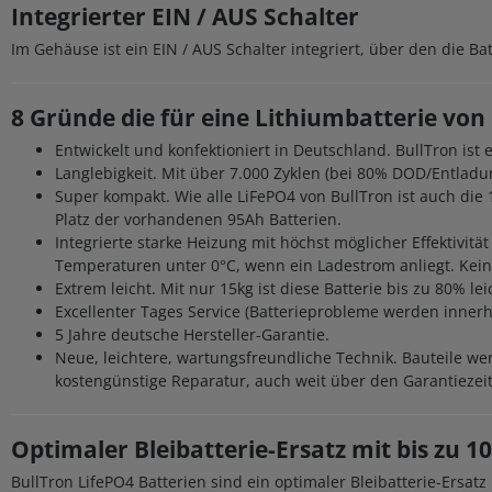
Integrierter EIN / AUS Schalter
Im Gehäuse ist ein EIN / AUS Schalter integriert, über den die 
8 Gründe die für eine Lithiumbatterie von
Entwickelt und konfektioniert in Deutschland. BullTron ist 
Langlebigkeit. Mit über 7.000 Zyklen (bei 80% DOD/Entladu
Super kompakt. Wie alle LiFePO4 von BullTron ist auch die
Platz der vorhandenen 95Ah Batterien.
Integrierte starke Heizung mit höchst möglicher Effektivitä
Temperaturen unter 0°C, wenn ein Ladestrom anliegt. Keine
Extrem leicht. Mit nur 15kg ist diese Batterie bis zu 80% le
Excellenter Tages Service (Batterieprobleme werden inner
5 Jahre deutsche Hersteller-Garantie.
Neue, leichtere, wartungsfreundliche Technik. Bauteile w
kostengünstige Reparatur, auch weit über den Garantiezei
Optimaler Bleibatterie-Ersatz mit bis zu 
BullTron LifePO4 Batterien sind ein optimaler Bleibatterie-Ersat