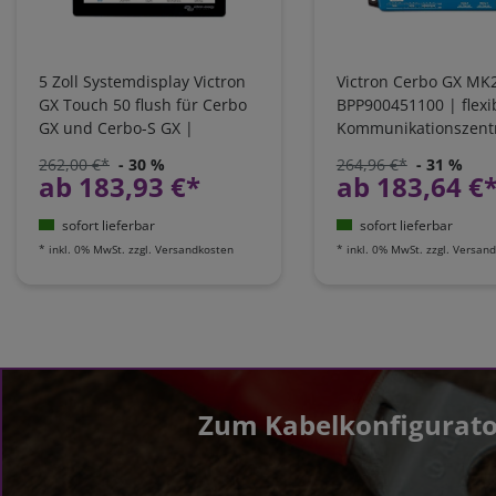
5 Zoll Systemdisplay Victron
Victron Cerbo GX MK
GX Touch 50 flush für Cerbo
BPP900451100 | flexi
GX und Cerbo-S GX |
Kommunikationszen
BPP900455150
262,00 €*
- 30 %
264,96 €*
- 31 %
ab 183,93 €*
ab 183,64 €
sofort lieferbar
sofort lieferbar
*
inkl. 0% MwSt.
zzgl.
Versandkosten
*
inkl. 0% MwSt.
zzgl.
Versand
Zum Kabelkonfigurato