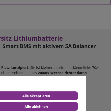
sitz Lithiumbatterie
tz | Smart BMS mit aktivem 5A Balancer
 Platz konzipiert
. Sie ist kleiner als eine herkömmliche 70Ah
nd ohne Probleme einen
2000W Wechselrichter daran
zu erreichen.
Alle akzeptieren
Alle ablehnen