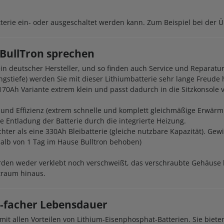
Batterie ein- oder ausgeschaltet werden kann. Zum Beispiel bei d
 BullTron sprechen
ein deutscher Hersteller, und so finden auch Service und Reparatur
ngstiefe) werden Sie mit dieser Lithiumbatterie sehr lange Freude
 170Ah Variante extrem klein und passt dadurch in die Sitzkonsol
t und Effizienz (extrem schnelle und komplett gleichmäßige Erwärmun
 Entladung der Batterie durch die integrierte Heizung.
ichter als eine 330Ah Bleibatterie (gleiche nutzbare Kapazität). Ge
halb von 1 Tag im Hause Bulltron behoben)
erden weder verklebt noch verschweißt, das verschraubte Gehäuse 
traum hinaus.
10-facher Lebensdauer
z mit allen Vorteilen von Lithium-Eisenphosphat-Batterien. Sie bi