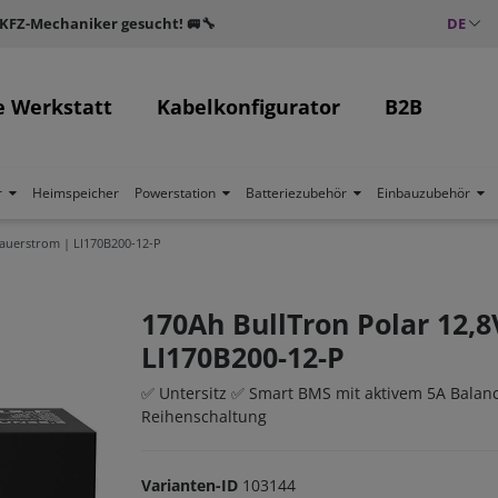
 KFZ-Mechaniker gesucht! 🚐🔧
DE
e Werkstatt
Kabelkonfigurator
B2B
r
Heimspeicher
Powerstation
Batteriezubehör
Einbauzubehör
Dauerstrom | LI170B200-12-P
170Ah BullTron Polar 12,
LI170B200-12-P
✅ Untersitz ✅ Smart BMS mit aktivem 5A Balanc
Reihenschaltung
Varianten-ID
103144