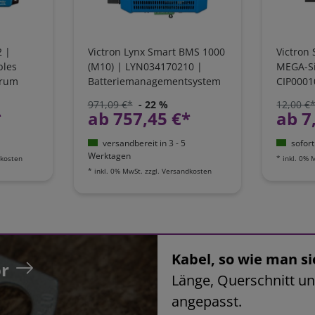
2 |
Victron Lynx Smart BMS 1000
Victron 
bles
(M10) | LYN034170210 |
MEGA-S
trum
Batteriemanagementsystem
CIP0001
971,09 €*
- 22 %
12,00 €
*
ab 757,45 €*
ab 7
versandbereit in 3 - 5
sofort
Werktagen
kosten
*
inkl. 0% 
*
inkl. 0% MwSt.
zzgl.
Versandkosten
Kabel, so wie man si
r
Länge, Querschnitt un
angepasst.