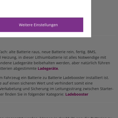
Weitere Einstellungen
fach: alte Batterie raus, neue Batterie rein, fertig. BMS,
 Heizung, in dieser Lithiumbatterie ist alles Notwendige mit
handene Ladegeräte beibehalten werden, aber natürlich führen
batterien abgestimmte
Ladegeräte
.
m Fahrzeug ein Batterie zu Batterie Ladebooster installiert ist.
e auf einen sicheren Wert und verhindert somit eine
erkabelung und Sicherung im Leitungsstrang zwischen Starter-
r finden Sie in folgender Kategorie:
Ladebooster