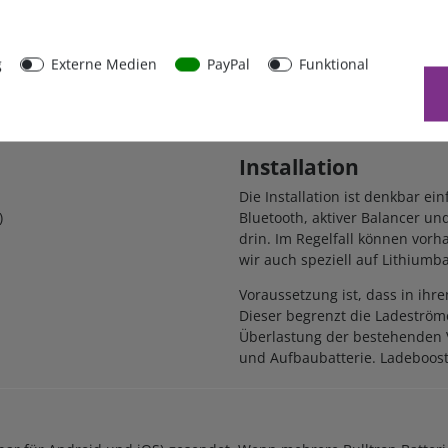
g
Externe Medien
PayPal
Funktional
Installation
Die Installation ist denkbar ein
)
Bluetooth, aktiver Balancer und
drin. Im Regelfall können vor
wir auch speziell auf Lithium
Voraussetzung ist, dass in ihre
Dieser begrenzt die Ladeström
Überlastung der bestehenden V
und Aufbaubatterie. Ladebooste