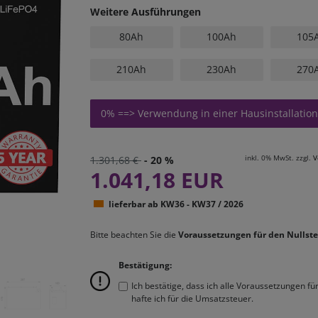
Weitere Ausführungen
80Ah
100Ah
105
210Ah
230Ah
270
0% ==> Verwendung in einer Hausinstallation
inkl. 0% MwSt. zzgl.
V
1.301,68 €
- 20 %
1.041,18 EUR
lieferbar ab KW36 - KW37 / 2026
Bitte beachten Sie die
Voraussetzungen für den Nullste
Bestätigung:
Ich bestätige, dass ich alle Voraussetzungen f
hafte ich für die Umsatzsteuer.