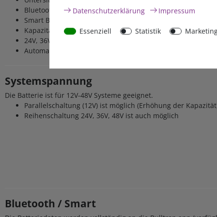
Bluetooth mit App
Daten­schutz­erklärung
Impressum
Smart BMS mit aktivem 5A Balancer
Kapazitätserhöhung durch Parallelschaltung
Essenziell
Statistik
Marketin
24V, 36V, 48V durch Reihenschaltung
Automatische Abschaltung der Batterie bei Kurzschluss
Systemspannung
Die Batterie ist für 12V-48V Systeme geeignet.
Parallelschaltung (12V) ist möglich (Erhöhung der Kapazität
Reihenschaltung 24V, 36V, 48V ist auch möglich
Bluetooth / Smart