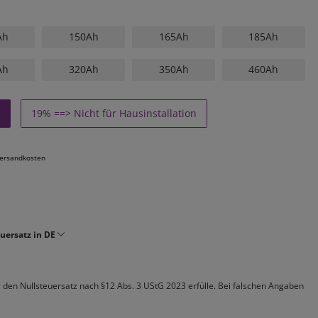
Ah
150Ah
165Ah
185Ah
Ah
320Ah
350Ah
460Ah
19% ==> Nicht für Hausinstallation
ersandkosten
uersatz in DE
ür den Nullsteuersatz nach §12 Abs. 3 UStG 2023 erfülle. Bei falschen Angaben