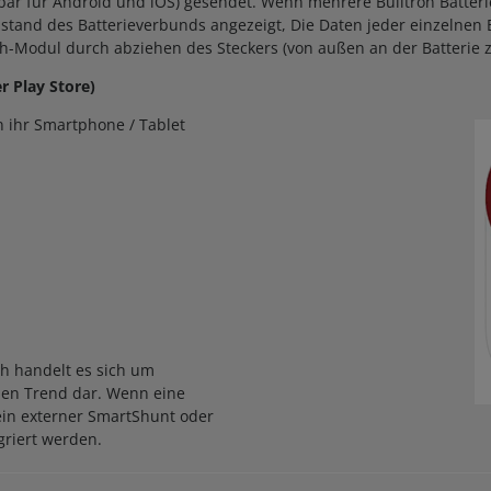
gbar für Android und iOS) gesendet. Wenn mehrere Bulltron Batteri
and des Batterieverbunds angezeigt, Die Daten jeder einzelnen B
h-Modul durch abziehen des Steckers (von außen an der Batterie z
r Play Store)
n ihr Smartphone / Tablet
h handelt es sich um
inen Trend dar. Wenn eine
 ein externer SmartShunt oder
griert werden.