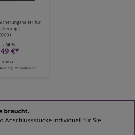
Sicherungshalter für
icherung |
00001
*
- 38 %
,49 €*
 lieferbar
MwSt.
zzgl.
Versandkosten
e braucht.
d Anschlussstücke individuell für Sie