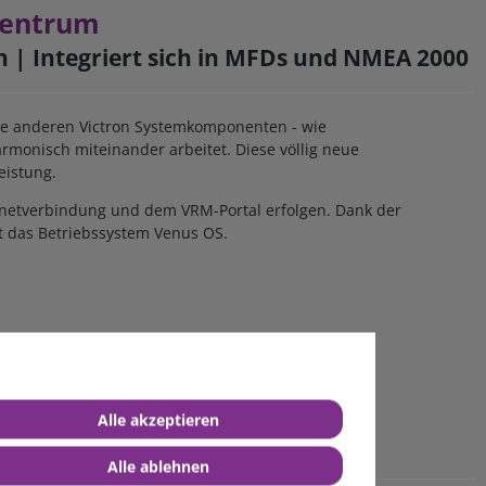
zentrum
h |
Integriert sich in MFDs und NMEA 2000
Alle anderen Victron Systemkomponenten - wie
rmonisch miteinander arbeitet. Diese völlig neue
Leistung.
rnetverbindung und dem VRM-Portal erfolgen. Dank der
ft das Betriebssystem Venus OS.
Alle akzeptieren
Alle ablehnen