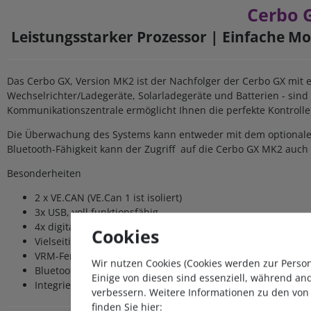
Cerbo 
Leistungsstarker Prozessor
|
Einfache M
Das Cerbo GX, Version MK2 ist der Nachfolger der Cerbo GX mit e
Wechselrichter/Ladegeräte, Solarladegeräte und Batterien - sind
Kommunikationszentrale ermöglicht Ihnen die perfekte Kontrolle 
Die Überwachung des Systems kann entweder mit dem optionalen 
Bluetooth-Fähigkeit kann der Zugriff auf die Cerbo GX MK2 auch
Besonderheiten
2 x VE.CAN (VE.Can 1 ist isoliert)
3x USB, voll funktionsfähig
4x digitale Eingänge mit Impulszähler
Cookies
Vielseitige und Einfache Montage
VRM-Fernüberwachung
Wir nutzen Cookies (Cookies werden zur Perso
Bluetooth
Einige von diesen sind essenziell, während an
Integriert sich in MFDs und NMEA 2000
verbessern. Weitere Informationen zu den von
finden Sie hier: