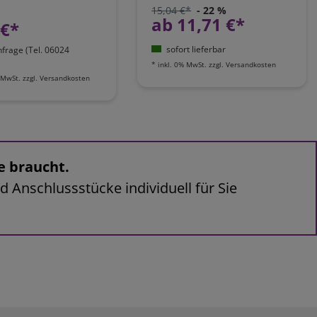
15,04 €*
- 22 %
ab 11,71 €*
 €*
sofort lieferbar
nfrage (Tel. 06024
*
inkl. 0% MwSt.
zzgl.
Versandkosten
 MwSt.
zzgl.
Versandkosten
e braucht.
d Anschlussstücke individuell für Sie