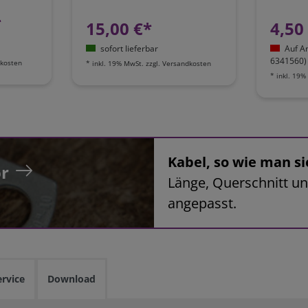
*
15,00 €*
4,50
sofort lieferbar
Auf A
6341560)
kosten
*
inkl. 19% MwSt.
zzgl.
Versandkosten
*
inkl. 19%
Kabel, so wie man si
r
Länge, Querschnitt un
angepasst.
ervice
Download