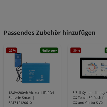
Passendes Zubehör hinzufügen
- 22 %
Nullsteuer
- 30 %
12,8V/200Ah Victron LiFePO4
5 Zoll Systemdisplay 
Batterie Smart |
GX Touch 50 flush fü
BAT512120610
GX und Cerbo-S GX |