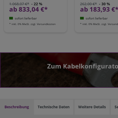
BPP900455150
1.068,07 €*
- 22 %
262,00 €*
- 30 %
ab 833,04 €*
ab 183,93 €
sofort lieferbar
sofort lieferbar
*
inkl. 0% MwSt.
zzgl.
Versandkosten
*
inkl. 0% MwSt.
zzgl.
Versand
Zum Kabelkonfigurato
Beschreibung
Technische Daten
Weitere Details
S