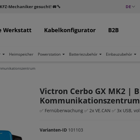
 KFZ-Mechaniker gesucht! 🚐🔧
DE
e Werkstatt
Kabelkonfigurator
B2B
r
Heimspeicher
Powerstation
Batteriezubehör
Einbauzubehör
ommunikationszentrum
Victron Cerbo GX MK2 | B
Kommunikationszentrum
✅ Fernüberwachung ✅ 2x VE.CAN ✅ 3x USB, voll 
Varianten-ID
101103