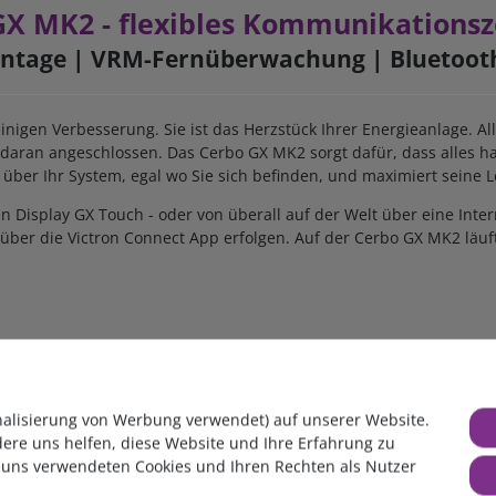
GX MK2 - flexibles Kommunikations
ontage
| VRM-Fernüberwachung | Bluetoot
inigen Verbesserung. Sie ist das Herzstück Ihrer Energieanlage. 
 daran angeschlossen. Das Cerbo GX MK2 sorgt dafür, dass alles ha
über Ihr System, egal wo Sie sich befinden, und maximiert seine 
Display GX Touch - oder von überall auf der Welt über eine Inte
 über die Victron Connect App erfolgen. Auf der Cerbo GX MK2 läu
nalisierung von Werbung verwendet) auf unserer Website.
dere uns helfen, diese Website und Ihre Erfahrung zu
 uns verwendeten Cookies und Ihren Rechten als Nutzer