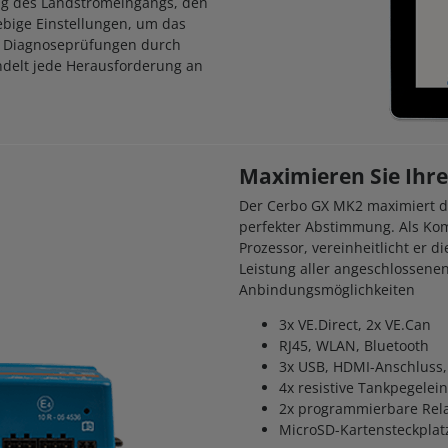
ng des Landstromeingangs, den
ebige Einstellungen, um das
e Diagnoseprüfungen durch
ndelt jede Herausforderung an
Maximieren Sie Ihre
Der Cerbo GX MK2 maximiert di
perfekter Abstimmung. Als Kom
Prozessor, vereinheitlicht er 
Leistung aller angeschlossenen
Anbindungsmöglichkeiten
3x VE.Direct, 2x VE.Can
RJ45, WLAN, Bluetooth
3x USB, HDMI-Anschluss, 
4x resistive Tankpegele
2x programmierbare Rela
MicroSD-Kartensteckplat