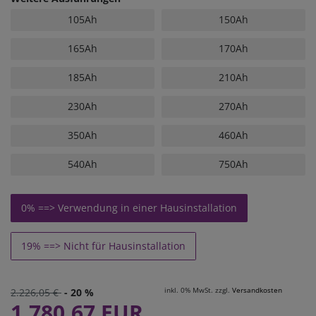
105Ah
150Ah
165Ah
170Ah
185Ah
210Ah
230Ah
270Ah
350Ah
460Ah
540Ah
750Ah
0% ==> Verwendung in einer Hausinstallation
19% ==> Nicht für Hausinstallation
inkl. 0% MwSt. zzgl.
Versandkosten
2.226,05 €
- 20 %
1.780,67 EUR