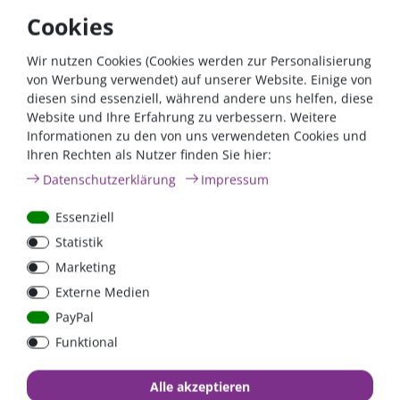
der Batterie zugänglich) deaktiviert werden.
Cookies
Die neue Bulltron app (kostenfreier Download im app store
Wir nutzen Cookies (Cookies werden zur Personalisierung
oder Play Store)
von Werbung verwendet) auf unserer Website. Einige von
Per Bluetooth werden folgende Informationen aus der
diesen sind essenziell, während andere uns helfen, diese
Batterie an ihr Smartphone / Tablet übermittelt:
Website und Ihre Erfahrung zu verbessern. Weitere
Informationen zu den von uns verwendeten Cookies und
Ladezustand in % / Restkapazität in Ah *
Ihren Rechten als Nutzer finden Sie hier:
Batteriespannung Gesamt
Daten­schutz­erklärung
Impressum
Zellspannung
Batterietemperatur
Essenziell
Ladung / Entladung in A und W
Zeit bis voll / leer
Statistik
Zustand Heizung (an oder Aus)
Marketing
Ladezyklen
Externe Medien
* Bei den Angaben zum Ladezustand in % und Restkapazität
in Ah handelt es sich um rechnerisch vom BMS ermittelte
PayPal
Werte, diese stellen lediglich einen Trend dar. Wenn eine
Funktional
exakte Kapazitäts- / Ladezustandsanzeige erforderlich ist,
muss ein externer SmartShunt oder Batteriemonitor direkt
Alle akzeptieren
nach der Batterie in die Minusleitung integriert werden.