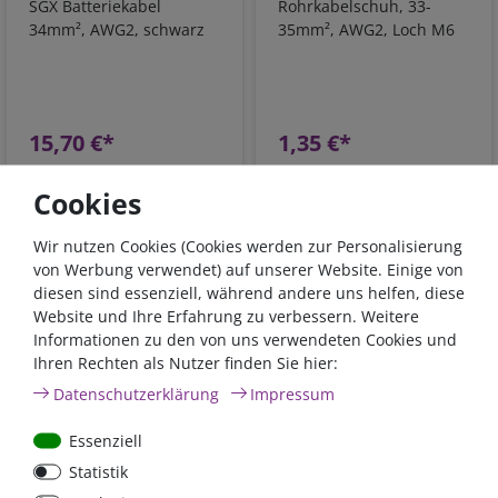
SGX Batteriekabel
Rohrkabelschuh, 33-
34mm², AWG2, schwarz
35mm², AWG2, Loch M6
15,70 €*
1,35 €*
sofort lieferbar
sofort lieferbar
Cookies
*
inkl. 19% MwSt.
zzgl.
*
inkl. 19% MwSt.
zzgl.
Versandkosten
Versandkosten
Wir nutzen Cookies (Cookies werden zur Personalisierung
Alle anzeigen
von Werbung verwendet) auf unserer Website. Einige von
diesen sind essenziell, während andere uns helfen, diese
Website und Ihre Erfahrung zu verbessern. Weitere
Batteriepolklemmen
Informationen zu den von uns verwendeten Cookies und
Ihren Rechten als Nutzer finden Sie hier:
Daten­schutz­erklärung
Impressum
Essenziell
Statistik