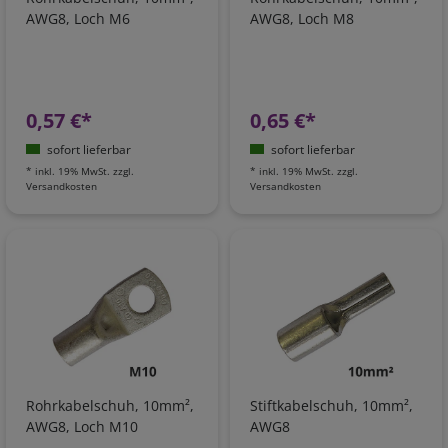
AWG8, Loch M6
AWG8, Loch M8
0,57 €*
0,65 €*
sofort lieferbar
sofort lieferbar
*
inkl. 19% MwSt.
zzgl.
*
inkl. 19% MwSt.
zzgl.
Versandkosten
Versandkosten
Rohrkabelschuh, 10mm²,
Stiftkabelschuh, 10mm²,
AWG8, Loch M10
AWG8