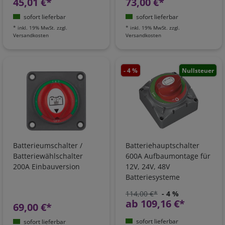
45,01 €*
73,00 €*
sofort lieferbar
sofort lieferbar
*
inkl. 19% MwSt.
zzgl.
*
inkl. 19% MwSt.
zzgl.
Versandkosten
Versandkosten
- 4 %
Nullsteuer
Batterieumschalter /
Batteriehauptschalter
Batteriewählschalter
600A Aufbaumontage für
200A Einbauversion
12V, 24V, 48V
Batteriesysteme
114,00 €*
- 4 %
ab 109,16 €*
69,00 €*
sofort lieferbar
sofort lieferbar