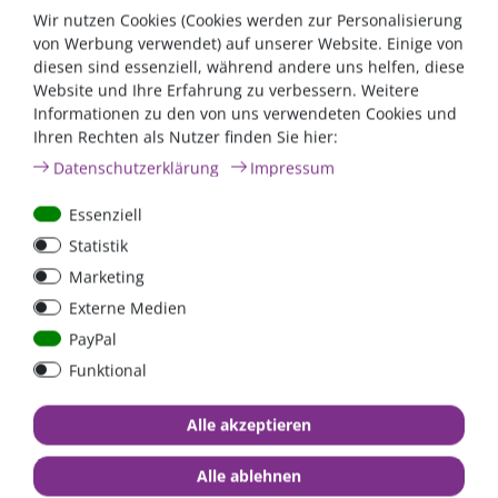
Wir nutzen Cookies (Cookies werden zur Personalisierung
von Werbung verwendet) auf unserer Website. Einige von
diesen sind essenziell, während andere uns helfen, diese
Kabel, so wie man sie braucht.
Website und Ihre Erfahrung zu verbessern. Weitere
Informationen zu den von uns verwendeten Cookies und
Länge, Querschnitt und Anschlussstücke
Ihren Rechten als Nutzer finden Sie hier:
individuell für Sie angepasst.
Daten­schutz­erklärung
Impressum
Essenziell
Statistik
Beschreibung
Weitere Details
Service
Marketing
Externe Medien
Victron CCGX WiFi-Modul
PayPal
Funktional
Alle akzeptieren
Alle ablehnen