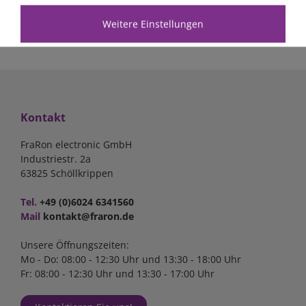
geprüfte Qualitätsware
großes Warenlager
Top-Beratung
Weitere Einstellungen
Kontakt
FraRon electronic GmbH
Industriestr. 2a
63825 Schöllkrippen
Tel.
+49 (0)6024 6341560
Mail
kontakt@fraron.de
Unsere Öffnungszeiten:
Mo - Do: 08:00 - 12:30 Uhr und 13:30 - 18:00 Uhr
Fr: 08:00 - 12:30 Uhr und 13:30 - 17:00 Uhr