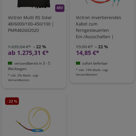
48V
Victron Multi RS Solar
Victron Invertierendes
48/6000/100-450/100 |
Kabel zum
PMR482602020
ferngesteuerten
Ein-/Ausschalten |
ASS030550120
1.635,04 €*
- 22 %
19,00 €*
- 22 %
ab 1.275,31 €*
14,85 €*
versandbereit in 3 - 5
sofort lieferbar
Werktagen
*
inkl. 19% MwSt.
zzgl.
Versandkosten
*
inkl. 0% MwSt.
zzgl.
Versandkosten
- 22 %