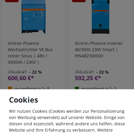
Victron Phoenix
Victron Phoenix Inverter
Wechselrichter VE.Bus
48/3000 230V Smart |
reiner Sinus | 48V /
PIN482300000
3000VA / 230V |
PIN483020000
770,00 €*
- 22 %
759,30 €*
- 22 %
600,60 €*
592,25 €*
versandbereit in 5 - 8
versandbereit in 3 - 5
Werktagen
Werktagen
Cookies
*
inkl. 19% MwSt.
zzgl.
*
inkl. 19% MwSt.
zzgl.
Versandkosten
Versandkosten
Wir nutzen Cookies (Cookies werden zur Personalisierung
von Werbung verwendet) auf unserer Website. Einige von
diesen sind essenziell, während andere uns helfen, diese
- 22 %
- 22 %
Website und Ihre Erfahrung zu verbessern. Weitere