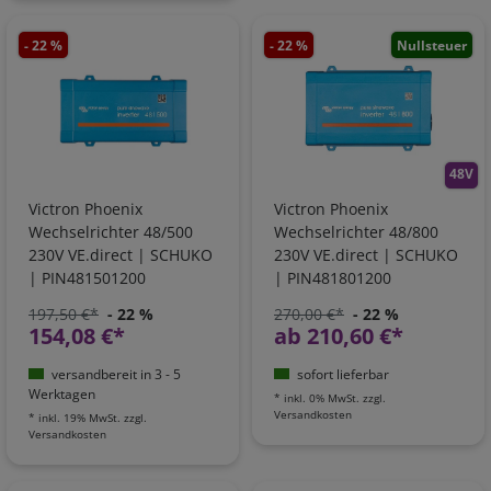
- 22 %
- 22 %
Nullsteuer
48V
Victron Phoenix
Victron Phoenix
Wechselrichter 48/500
Wechselrichter 48/800
230V VE.direct | SCHUKO
230V VE.direct | SCHUKO
| PIN481501200
| PIN481801200
197,50 €*
- 22 %
270,00 €*
- 22 %
154,08 €*
ab 210,60 €*
versandbereit in 3 - 5
sofort lieferbar
Werktagen
*
inkl. 0% MwSt.
zzgl.
Versandkosten
*
inkl. 19% MwSt.
zzgl.
Versandkosten