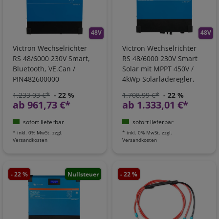
48V
48V
Victron Wechselrichter
Victron Wechselrichter
RS 48/6000 230V Smart,
RS 48/6000 230V Smart
Bluetooth, VE.Can /
Solar mit MPPT 450V /
PIN482600000
4kWp Solarladeregler,
Bluetooth, VE.Can /
1.233,03 €*
- 22 %
1.708,99 €*
- 22 %
PIN482601000
ab 961,73 €*
ab 1.333,01 €*
sofort lieferbar
sofort lieferbar
*
inkl. 0% MwSt.
zzgl.
*
inkl. 0% MwSt.
zzgl.
Versandkosten
Versandkosten
- 22 %
Nullsteuer
- 22 %