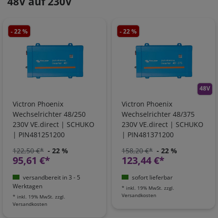
48V auf 230V
- 22 %
- 22 %
48V
Victron Phoenix
Victron Phoenix
Wechselrichter 48/250
Wechselrichter 48/375
230V VE.direct | SCHUKO
230V VE.direct | SCHUKO
| PIN481251200
| PIN481371200
122,50 €*
- 22 %
158,20 €*
- 22 %
95,61 €*
123,44 €*
versandbereit in 3 - 5
sofort lieferbar
Werktagen
*
inkl. 19% MwSt.
zzgl.
Versandkosten
*
inkl. 19% MwSt.
zzgl.
Versandkosten