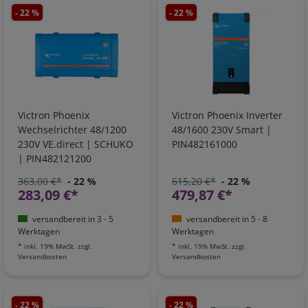
- 22 %
- 22 %
Victron Phoenix
Victron Phoenix Inverter
Wechselrichter 48/1200
48/1600 230V Smart |
230V VE.direct | SCHUKO
PIN482161000
| PIN482121200
363,00 €*
- 22 %
615,20 €*
- 22 %
283,09 €*
479,87 €*
versandbereit in 3 - 5
versandbereit in 5 - 8
Werktagen
Werktagen
*
inkl. 19% MwSt.
zzgl.
*
inkl. 19% MwSt.
zzgl.
Versandkosten
Versandkosten
- 22 %
- 22 %