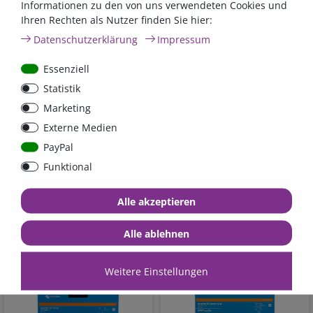
Informationen zu den von uns verwendeten Cookies und
Ihren Rechten als Nutzer finden Sie hier:
Daten­schutz­erklärung
Impressum
Essenziell
Victron Phoenix
Victron Phoenix Inverter
Statistik
Wechselrichter VE.Bus
48/5000 230V Smart |
Marketing
reiner Sinus | 48V /
PIN482500000
Externe Medien
5000VA / 230V |
PIN485020000
PayPal
1.142,40 €*
- 22 %
1.137,70 €*
- 22 %
891,07 €*
887,41 €*
Funktional
versandbereit in 5 - 8
versandbereit in 3 - 5
Alle akzeptieren
Werktagen
Werktagen
*
inkl. 19% MwSt.
zzgl.
*
inkl. 19% MwSt.
zzgl.
Versandkosten
Versandkosten
Alle ablehnen
Weitere Einstellungen
- 22 %
Nullsteuer
- 22 %
Nullsteuer