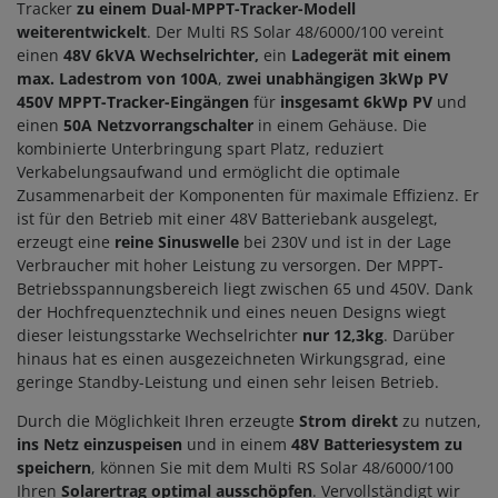
Tracker
zu einem Dual-MPPT-Tracker-Modell
weiterentwickelt
. Der Multi RS Solar 48/6000/100 vereint
einen
48V 6kVA
Wechselrichter,
ein
Ladegerät mit einem
max. Ladestrom von 100A
,
zwei unabhängigen 3kWp PV
450V MPPT-Tracker-Eingängen
für
insgesamt 6kWp PV
und
einen
50A Netzvorrangschalter
in einem Gehäuse. Die
kombinierte Unterbringung spart Platz, reduziert
Verkabelungsaufwand und ermöglicht die optimale
Zusammenarbeit der Komponenten für maximale Effizienz. Er
ist für den Betrieb mit einer 48V Batteriebank ausgelegt,
erzeugt eine
reine Sinuswelle
bei 230V und ist in der Lage
Verbraucher mit hoher Leistung zu versorgen. Der MPPT-
Betriebsspannungsbereich liegt zwischen 65 und 450V. Dank
der Hochfrequenztechnik und eines neuen Designs wiegt
dieser leistungsstarke Wechselrichter
nur 12,3kg
. Darüber
hinaus hat es einen ausgezeichneten Wirkungsgrad, eine
geringe Standby-Leistung und einen sehr leisen Betrieb.
Durch die Möglichkeit Ihren erzeugte
Strom direkt
zu nutzen,
ins Netz einzuspeisen
und in einem
48V Batteriesystem zu
speichern
, können Sie mit dem Multi RS Solar 48/6000/100
Ihren
Solarertrag optimal ausschöpfen
. Vervollständigt wir