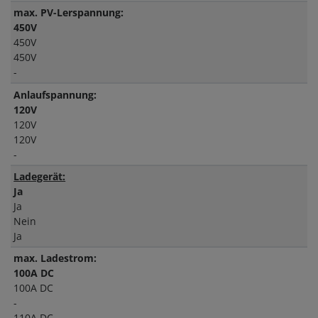
max. PV-Lerspannung:
450V
450V
450V
-
Anlaufspannung:
120V
120V
120V
-
Ladegerät:
Ja
Ja
Nein
Ja
max. Ladestrom:
100A DC
100A DC
-
110A DC