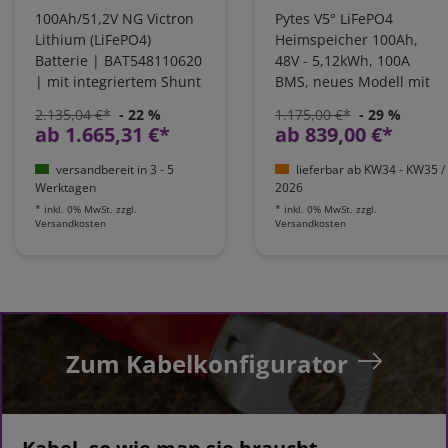
100Ah/51,2V NG Victron
Pytes V5° LiFePO4
Lithium (LiFePO4)
Heimspeicher 100Ah,
Batterie | BAT548110620
48V - 5,12kWh, 100A
| mit integriertem Shunt
BMS, neues Modell mit
Heizung | 110402100135
2.135,04 €*
- 22 %
1.175,00 €*
- 29 %
ab 1.665,31 €*
ab 839,00 €*
versandbereit in 3 - 5
lieferbar ab KW34 - KW35 /
Werktagen
2026
*
inkl. 0% MwSt.
zzgl.
*
inkl. 0% MwSt.
zzgl.
Versandkosten
Versandkosten
Zum Kabelkonfigurator