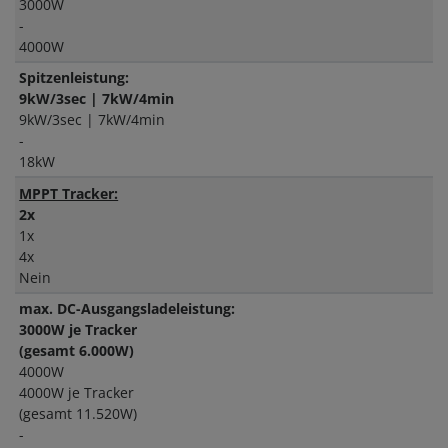
3000W
-
4000W
Spitzenleistung:
9kW/3sec | 7kW/4min
9kW/3sec | 7kW/4min
-
18kW
MPPT Tracker:
2x
1x
4x
Nein
max. DC-Ausgangsladeleistung:
3000W je Tracker
(gesamt 6.000W)
4000W
4000W je Tracker
(gesamt 11.520W)
-