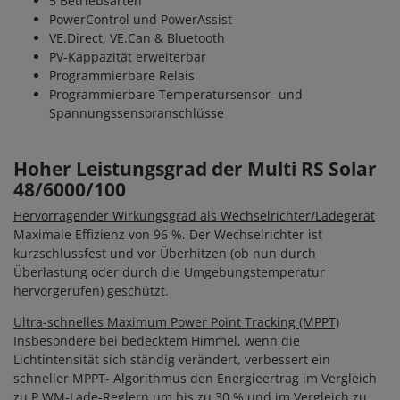
5 Betriebsarten
PowerControl und PowerAssist
VE.Direct, VE.Can & Bluetooth
PV-Kappazität erweiterbar
Programmierbare Relais
Programmierbare Temperatursensor- und
Spannungssensoranschlüsse
Hoher Leistungsgrad der Multi RS Solar
48/6000/100
Hervorragender Wirkungsgrad als Wechselrichter/Ladegerät
Maximale Effizienz von 96 %. Der Wechselrichter ist
kurzschlussfest und vor Überhitzen (ob nun durch
Überlastung oder durch die Umgebungstemperatur
hervorgerufen) geschützt.
Ultra-schnelles Maximum Power Point Tracking (MPPT)
Insbesondere bei bedecktem Himmel, wenn die
Lichtintensität sich ständig verändert, verbessert ein
schneller MPPT- Algorithmus den Energieertrag im Vergleich
zu P WM-Lade-Reglern um bis zu 30 % und im Vergleich zu