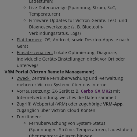
Ladestufen)
Live-Datenanzeige (Spannung, Strom, SoC,
Temperaturen)
Firmware-Updates für Victron-Geräte, Test- und
Diagnosewerkzeuge (z. B. Bluetooth-
Verbindungsstatus, Logs)
Plattformen:
iOS, Android, sowie Desktop-Apps je nach
Gerät
Einsatzszenarien:
Lokale Optimierung, Diagnose,
individuelle Geräte-Einstellungen direkt vor Ort oder
unterwegs
VRM Portal (Victron Remote Management)
:
Zweck:
Zentrale Fernüberwachung und -verwaltung
mehrerer Victron-Systeme über das Internet
Vorraussetzung:
GX-Gerät (z.B.
Cerbo GX MK2
) mit
Internetverbindung, welches die Daten sammelt
Zugriff:
Webportal (VRM) oder zugehörige
VRM-App
,
zugänglich über Victron-Cloud-Konten
Funktionen:
Fernüberwachung von System-Status
(Spannungen, Ströme, Temperaturen, Ladestatus)
über mehrere Anlagen hinweg