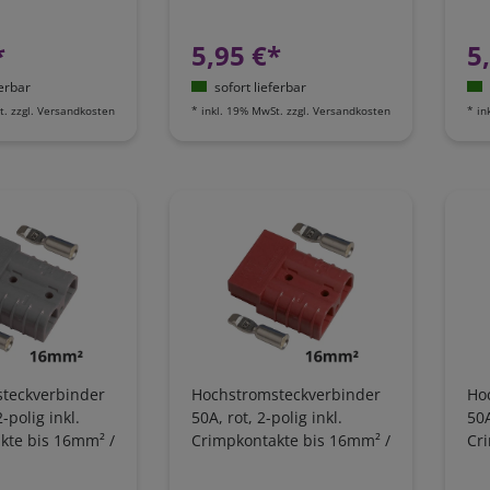
AWG8
AW
*
5,95 €*
5
ferbar
sofort lieferbar
t.
zzgl.
Versandkosten
*
inkl. 19% MwSt.
zzgl.
Versandkosten
*
in
teckverbinder
Hochstromsteckverbinder
Ho
-polig inkl.
50A, rot, 2-polig inkl.
50A
kte bis 16mm² /
Crimpkontakte bis 16mm² /
Cr
AWG6
AW