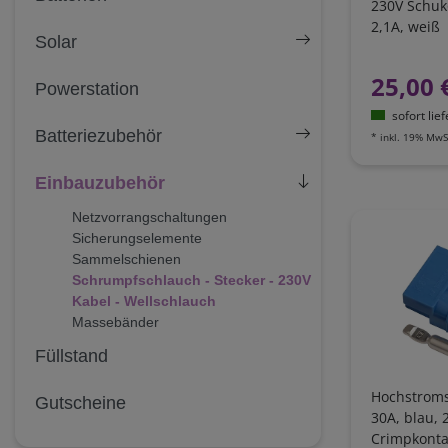
230V Schuko
2,1A, weiß
Solar
25,00 
Powerstation
sofort lie
Batteriezubehör
*
inkl. 19% MwS
Einbauzubehör
Netzvorrangschaltungen
Sicherungselemente
Sammelschienen
Schrumpfschlauch - Stecker - 230V
Kabel - Wellschlauch
Massebänder
Füllstand
Hochstroms
Gutscheine
30A, blau, 2
Crimpkonta