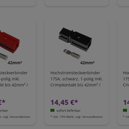
teckverbinder
Hochstromsteckverbinder
Ho
-polig inkl.
175A, schwarz, 1-polig inkl.
175
kt bis 42mm² /
Crimpkontakt bis 42mm² /
Cr
AWG1
AW
€*
14,45 €*
1
ferbar
sofort lieferbar
t.
zzgl.
Versandkosten
*
inkl. 19% MwSt.
zzgl.
Versandkosten
*
in