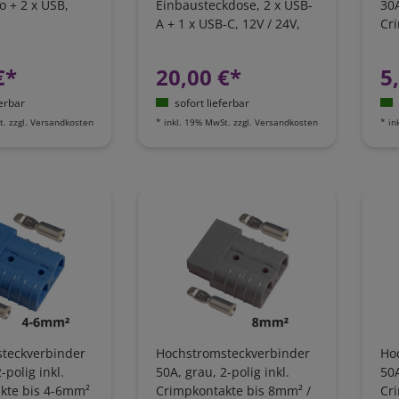
 + 2 x USB,
Einbausteckdose, 2 x USB-
30A
A + 1 x USB-C, 12V / 24V,
Cr
anthrazit, mit Kabelset 2m
/ 
€*
20,00 €*
5
ferbar
sofort lieferbar
t.
zzgl.
Versandkosten
*
inkl. 19% MwSt.
zzgl.
Versandkosten
*
in
teckverbinder
Hochstromsteckverbinder
Ho
-polig inkl.
50A, grau, 2-polig inkl.
50A
kte bis 4-6mm²
Crimpkontakte bis 8mm² /
Cr