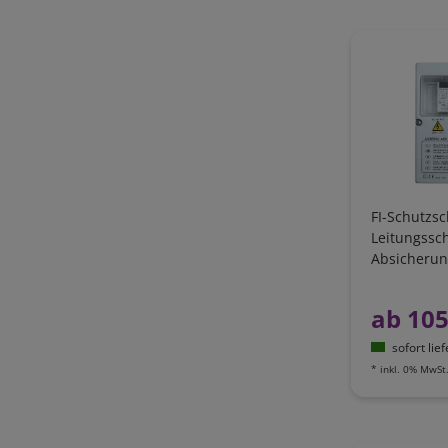
FI-Schutzsc
Leitungssc
Absicherun
Anlage in 
Boot
ab 105
sofort lie
*
inkl. 0% MwSt