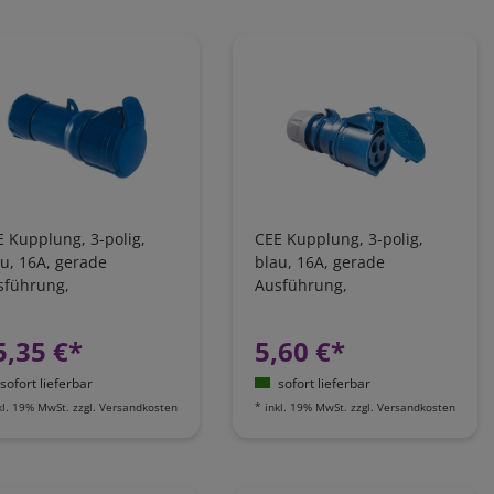
 Kupplung, 3-polig,
CEE Kupplung, 3-polig,
u, 16A, gerade
blau, 16A, gerade
sführung,
Ausführung,
hneidklemm-Technik
Schraubanschluss
5,35 €*
5,60 €*
sofort lieferbar
sofort lieferbar
kl. 19% MwSt.
zzgl.
Versandkosten
*
inkl. 19% MwSt.
zzgl.
Versandkosten