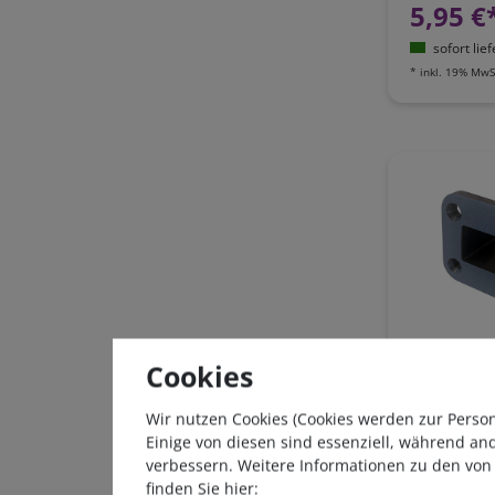
5,95 €
sofort lie
*
inkl. 19% MwS
Montagera
Cookies
Anderson 
Hochstroms
Wir nutzen Cookies (Cookies werden zur Perso
bis 50A
Einige von diesen sind essenziell, während an
3,50 €
verbessern. Weitere Informationen zu den von
finden Sie hier: