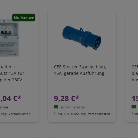
Nullsteuer
halter +
CEE Stecker 3-polig, blau,
CEE
hutz 13A zur
16A, gerade Ausführung
bla
g der 230V
Au
Wohnmobil und
Sc
,04 €*
9,28 €*
1
ferbar
sofort lieferbar
.
zzgl.
Versandkosten
*
inkl. 19% MwSt.
zzgl.
Versandkosten
*
in