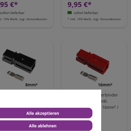
,95 €*
9,95 €*
sofort lieferbar
sofort lieferbar
kl. 19% MwSt.
zzgl.
Versandkosten
*
inkl. 19% MwSt.
zzgl.
Versandkosten
chstromsteckverbinder
Hochstromsteckverbinder
, schwarz, 1-polig inkl.
75A, rot, 1-polig inkl.
impkontakt bis 8mm² /
Crimpkontakt bis 16mm² /
Alle akzeptieren
G8
AWG6
,25 €*
4,25 €*
Alle ablehnen