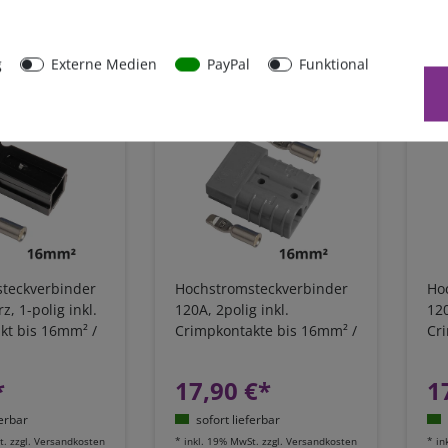
ferbar
sofort lieferbar
t.
zzgl.
Versandkosten
*
inkl. 19% MwSt.
zzgl.
Versandkosten
*
in
g
Externe Medien
PayPal
Funktional
teckverbinder
Hochstromsteckverbinder
Ho
z, 1-polig inkl.
120A, 2polig inkl.
120
kt bis 16mm² /
Crimpkontakte bis 16mm² /
Cr
AWG6
AW
*
17,90 €*
1
ferbar
sofort lieferbar
t.
zzgl.
Versandkosten
*
inkl. 19% MwSt.
zzgl.
Versandkosten
*
in