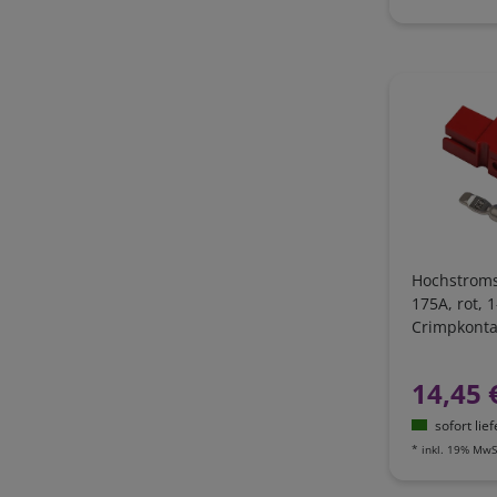
Hochstroms
175A, rot, 1
Crimpkonta
AWG1
14,45 
sofort lie
*
inkl. 19% MwS