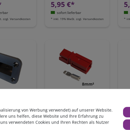
*
5,95 €*
5
ferbar
sofort lieferbar
t.
zzgl.
Versandkosten
*
inkl. 19% MwSt.
zzgl.
Versandkosten
*
in
hmen für
Hochstromsteckverbinder
Ho
SB50
75A, rot, 1-polig inkl.
75A
teckverbinder
Crimpkontakt bis 8mm² /
Cr
nalisierung von Werbung verwendet) auf unserer Website.
AWG8
AW
dere uns helfen, diese Website und Ihre Erfahrung zu
*
4,25 €*
4
 uns verwendeten Cookies und Ihren Rechten als Nutzer