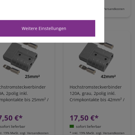
sofort lieferbar
sofort lieferbar
kl. 19% MwSt.
zzgl.
Versandkosten
*
inkl. 19% MwSt.
zzgl.
Versandkosten
Weitere Einstellungen
chstromsteckverbinder
Hochstromsteckverbinder
A, 2polig inkl.
120A, grau, 2polig inkl.
impkontakte bis 25mm² /
Crimpkontakte bis 42mm² /
G4
AWG1
7,50 €*
17,50 €*
sofort lieferbar
sofort lieferbar
kl. 19% MwSt.
zzgl.
Versandkosten
*
inkl. 19% MwSt.
zzgl.
Versandkosten