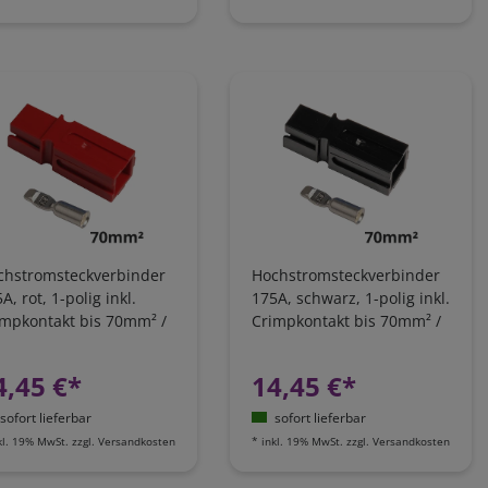
chstromsteckverbinder
Hochstromsteckverbinder
A, rot, 1-polig inkl.
175A, schwarz, 1-polig inkl.
impkontakt bis 70mm² /
Crimpkontakt bis 70mm² /
G2/0
AWG2/0
4,45 €*
14,45 €*
sofort lieferbar
sofort lieferbar
kl. 19% MwSt.
zzgl.
Versandkosten
*
inkl. 19% MwSt.
zzgl.
Versandkosten