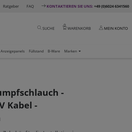
Ratgeber
FAQ
KONTAKTIEREN SIE UNS:
+49 (0)6024 6341560
0
SUCHE
WARENKORB
MEIN KONTO
Anzeigepanels
Füllstand
B-Ware
Marken
umpfschlauch -
V Kabel -
h