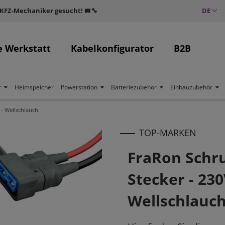
 KFZ-Mechaniker gesucht! 🚐🔧
DE
e Werkstatt
Kabelkonfigurator
B2B
r
Heimspeicher
Powerstation
Batteriezubehör
Einbauzubehör
 - Wellschlauch
TOP-MARKEN
FraRon Schr
Stecker - 230
Wellschlauc