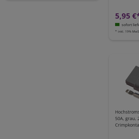
/ AWG10
5,95 €
sofort lie
*
inkl. 19% MwS
Hochstroms
50A, grau, 2
Crimpkonta
AWG6