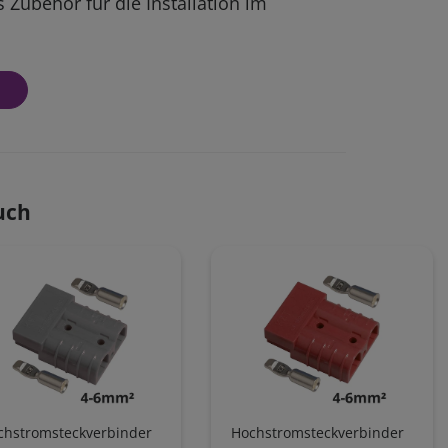
s Zubehör für die Installation im
uch
chstromsteckverbinder
Hochstromsteckverbinder