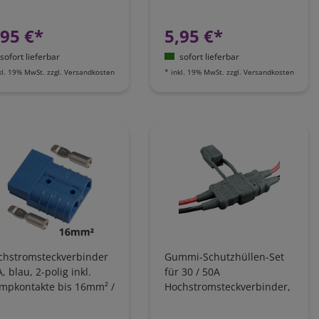
G8
AWG8
,95 €*
5,95 €*
sofort lieferbar
sofort lieferbar
kl. 19% MwSt.
zzgl.
Versandkosten
*
inkl. 19% MwSt.
zzgl.
Versandkosten
chstromsteckverbinder
Gummi-Schutzhüllen-Set
, blau, 2-polig inkl.
für 30 / 50A
impkontakte bis 16mm² /
Hochstromsteckverbinder,
G6
IP64 Spritzwasser- und
Staubgeschützt