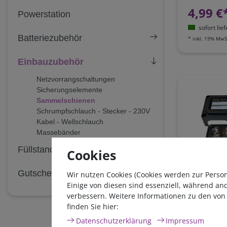
4,99 €
Powerstation
sofort lie
Batteriezubehör
*
inkl. 19% MwS
Einbauzubehör
Netzvorrangschaltungen
Sicherungselemente
Sammelschienen
Schrumpfschlauch - Stecker - 230V
Kabel - Wellschlauch
Massebänder
Füllstand
Cookies
4er Hochst
Gutscheine
Wir nutzen Cookies (Cookies werden zur Perso
Sammelschi
Einige von diesen sind essenziell, während an
bis 300A | 
verbessern. Weitere Informationen zu den von
finden Sie hier:
31,50 
Daten­schutz­erklärung
Impressum