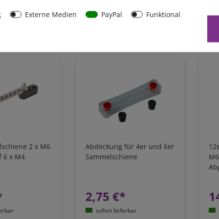
ferbar
sofort lieferbar
g
Externe Medien
PayPal
Funktional
t.
zzgl.
Versandkosten
*
inkl. 19% MwSt.
zzgl.
Versandkosten
*
in
schiene 2 x M6
Abdeckung für 4er und 6er
12
f 6 x M4
Sammelschiene
M6
Ab
*
2,75 €*
1
ferbar
sofort lieferbar