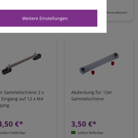
sofort lieferbar
sofort lieferbar
kl. 19% MwSt.
zzgl.
Versandkosten
*
inkl. 19% MwSt.
zzgl.
Versandkosten
Weitere Einstellungen
er Sammelschiene 2 x
Abdeckung für 12er
 Eingang auf 12 x M4
Sammelschiene
gang
4,50 €*
3,50 €*
sofort lieferbar
sofort lieferbar