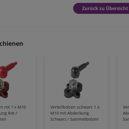
Zurück zu Übersicht
chienen
en rot 1 x M10
Verteilbolzen schwarz 1 x
Ver
ung Rot /
M10 mit Abdeckung
Ab
zen
Schwarz / Sammelbolzen
Sa