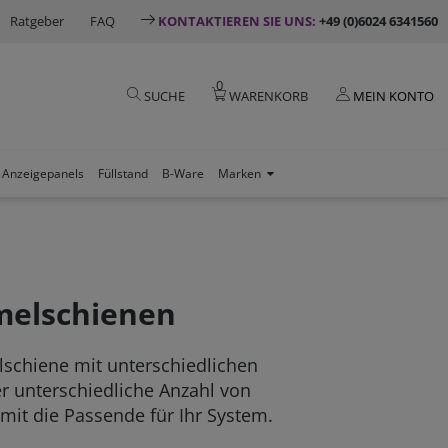
Ratgeber
FAQ
KONTAKTIEREN SIE UNS:
+49 (0)6024 6341560
0
SUCHE
WARENKORB
MEIN KONTO
Anzeigepanels
Füllstand
B-Ware
Marken
elschienen
lschiene mit unterschiedlichen
 unterschiedliche Anzahl von
it die Passende für Ihr System.