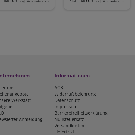
kl. 19% MwSt.
zzgl.
Versandkosten
*
inkl. 19% MwSt.
zzgl.
Versandkosten
nternehmen
Informationen
ber uns
AGB
tellenangebote
Widerrufsbelehrung
nsere Werkstatt
Datenschutz
atgeber
Impressum
AQ
Barrierefreiheitserklärung
ewsletter Anmeldung
Nullsteuersatz
Versandkosten
Lieferfrist