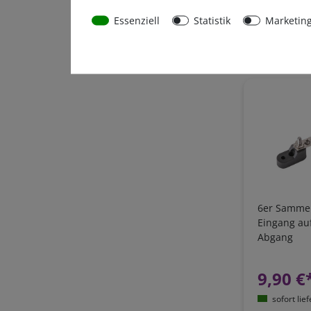
sofort lie
Essenziell
Statistik
Marketin
*
inkl. 19% MwS
6er Sammel
Eingang au
Abgang
9,90 €
sofort lie