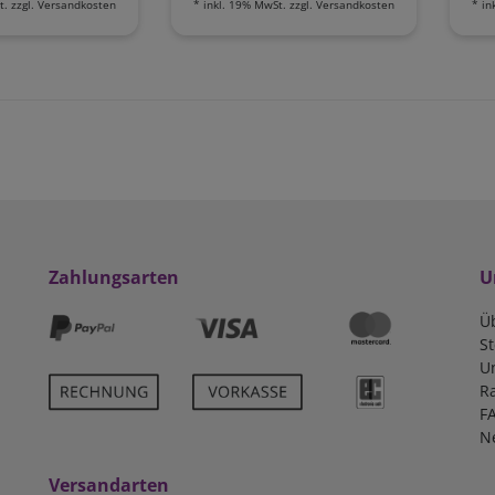
t.
zzgl.
Versandkosten
*
inkl. 19% MwSt.
zzgl.
Versandkosten
*
in
Zahlungsarten
U
Ü
S
U
R
F
N
Versandarten