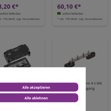
8,20 €*
60,10 €*
sofort lieferbar
sofort lieferbar
kl. 19% MwSt.
zzgl.
Versandkosten
*
inkl. 19% MwSt.
zzgl.
Versandkosten
r Hochstrom-
4er Sammelschiene 4 x M6
Alle akzeptieren
mmelschiene 3 x M10
Eingang oder Ausgang
s 500A mit Abdeckung
Alle ablehnen
09,00 €*
10,90 €*