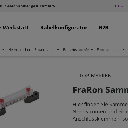
 KFZ-Mechaniker gesucht! 🚐🔧
DE
e Werkstatt
Kabelkonfigurator
B2B
r
Heimspeicher
Powerstation
Batteriezubehör
Einbauzubehör
TOP-MARKEN
FraRon Samm
Hier finden Sie Samme
Nennströmen und einer
Anschlussklemmen, som