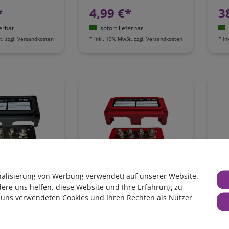
*
4,99 €*
3
ferbar
sofort lieferbar
t.
zzgl.
Versandkosten
*
inkl. 19% MwSt.
zzgl.
Versandkosten
*
in
rom-
4er Hochstrom-
3e
nalisierung von Werbung verwendet) auf unserer Website.
ene FraRon |
Sammelschiene FraRon |
Sa
dere uns helfen, diese Website und Ihre Erfahrung zu
Farbe: Schwarz
bis 300A | Farbe: Rot
bi
 uns verwendeten Cookies und Ihren Rechten als Nutzer
€*
31,50 €*
1