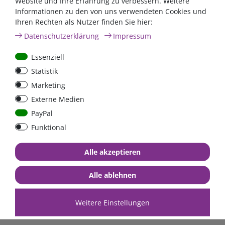
Website und Ihre Erfahrung zu verbessern. Weitere
Informationen zu den von uns verwendeten Cookies und
Ihren Rechten als Nutzer finden Sie hier:
Masseband 70mm²,
Daten­schutz­erklärung
Impressum
AWG2/0, Länge 400mm,
Loch beidseitig 10,5mm
Essenziell
Statistik
Marketing
15,00 €*
Externe Medien
sofort lieferbar
PayPal
*
inkl. 19% MwSt.
zzgl.
Funktional
Versandkosten
Alle akzeptieren
Alle ablehnen
Weitere Einstellungen