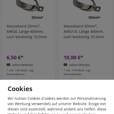
Masseband 25mm²,
Masseband 50mm²,
AWG4, Länge 400mm,
AWG1/0, Länge 400mm,
Loch beidseitig 10,5mm
Loch beidseitig 10,5mm
6,50 €*
10,00 €*
sofort lieferbar
sofort lieferbar
*
inkl. 19% MwSt.
zzgl.
*
inkl. 19% MwSt.
zzgl.
Versandkosten
Versandkosten
Cookies
Wir nutzen Cookies (Cookies werden zur Personalisierung
von Werbung verwendet) auf unserer Website. Einige von
diesen sind essenziell, während andere uns helfen, diese