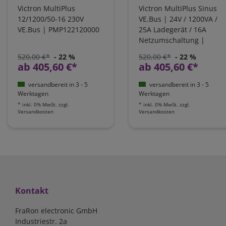
Victron MultiPlus
Victron MultiPlus Sinus
12/1200/50-16 230V
VE.Bus | 24V / 1200VA /
VE.Bus | PMP122120000
25A Ladegerät / 16A
Netzumschaltung |
PMP242120000
520,00 €*
- 22 %
520,00 €*
- 22 %
ab 405,60 €*
ab 405,60 €*
versandbereit in 3 - 5
versandbereit in 3 - 5
Werktagen
Werktagen
*
inkl. 0% MwSt.
zzgl.
*
inkl. 0% MwSt.
zzgl.
Versandkosten
Versandkosten
Kontakt
FraRon electronic GmbH
Industriestr. 2a