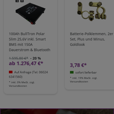
100Ah BullTron Polar
Batterie-Polklemmen, 2er
Slim 25,6V inkl. Smart
Set, Plus und Minus,
BMS mit 150A
Goldlook
Dauerstrom & Bluetooth
App | LI100B150-24-SLP
1.595,80 €*
- 20 %
ab 1.276,47 €*
3,78 €*
Auf Anfrage (Tel. 06024
sofort lieferbar
6341560)
*
inkl. 19% MwSt.
zzgl.
Versandkosten
*
inkl. 0% MwSt.
zzgl.
Versandkosten