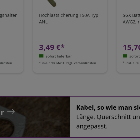
gshalter
Hochlastsicherung 150A Typ
SGX Bat
ANL
AWG2, r
3,49 €*
15,7
sofort lieferbar
sofort
dkosten
*
inkl. 19% MwSt.
zzgl.
Versandkosten
*
inkl. 19%
Kabel, so wie man si
r
Länge, Querschnitt un
angepasst.