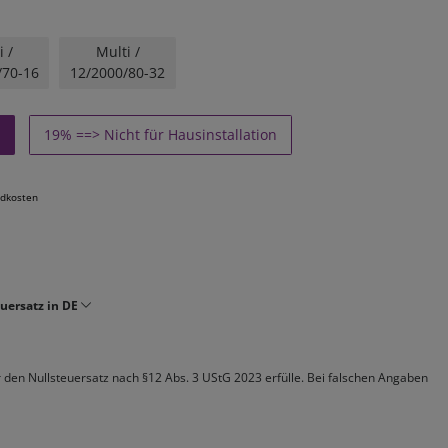
i /
Multi /
/70-16
12/2000/80-32
19% ==> Nicht für Hausinstallation
dkosten
uersatz in DE
ür den Nullsteuersatz nach §12 Abs. 3 UStG 2023 erfülle. Bei falschen Angaben