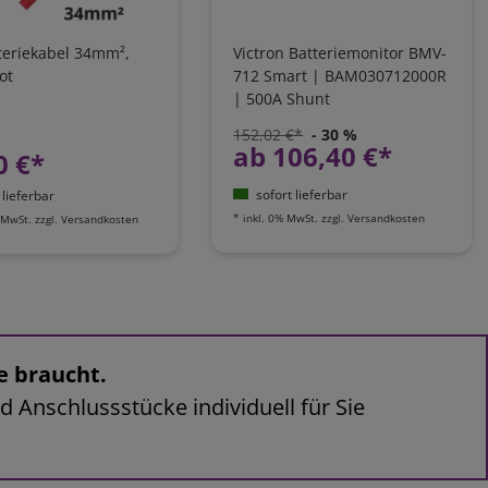
teriekabel 34mm²,
Victron Batteriemonitor BMV-
ot
712 Smart | BAM030712000R
| 500A Shunt
152,02 €*
- 30 %
ab 106,40 €*
0 €*
sofort lieferbar
 lieferbar
*
inkl. 0% MwSt.
zzgl.
Versandkosten
 MwSt.
zzgl.
Versandkosten
e braucht.
d Anschlussstücke individuell für Sie