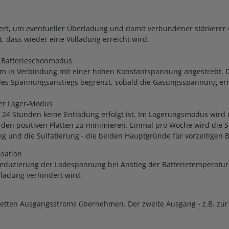
iert, um eventueller Überladung und damit verbundener stärkerer
 dass wieder eine Volladung erreicht wird.
Batterieschonmodus
trom in Verbindung mit einer hohen Konstantspannung angestrebt.
des Spannungsanstiegs begrenzt, sobald die Gasungsspannung erre
r Lager-Modus
24 Stunden keine Entladung erfolgt ist. Im Lagerungsmodus wird 
n den positiven Platten zu minimieren. Einmal pro Woche wird die
ung und die Sulfatierung - die beiden Hauptgründe für vorzeitigen Ba
sation
Reduzierung der Ladespannung bei Anstieg der Batterietemperatur.
ladung verhindert wird.
ten Ausgangsstroms übernehmen. Der zweite Ausgang - z.B. zur Lad