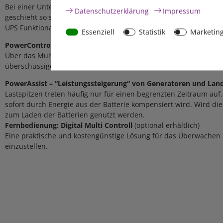
Bei einer Unterbrechung der Stromversorgung oder beim Abschalt
Daten­schutz­erklärung
Impressum
geschieht so schnell (weniger als 20 Millisekunden), dass z.B. 
UPS Funktionalität).
Essenziell
Statistik
Marketin
PowerControl – größtmögliche Nutzung bei begrenztem Gener
Über das Multi Control Paneel kann ein maximaler Land- oder G
überschüssigen Strom zur Batterieladung. Dadurch wird der Gen
PowerAssist – “Leistungssteigerung“ von Generatoren und Lan
Lastspitzen treten häufig nur für einen begrenzten Zeitraum auf.
sofort durch Energie aus der Batterie kompensiert wird. Wird di
zum Laden der Batterien genutzt werden.
Fernbedienung: Digital Multi Controll
(optional erhältlich)
Eine praktische und kostengünstige Lösung für das Überwachen
einzustellen.