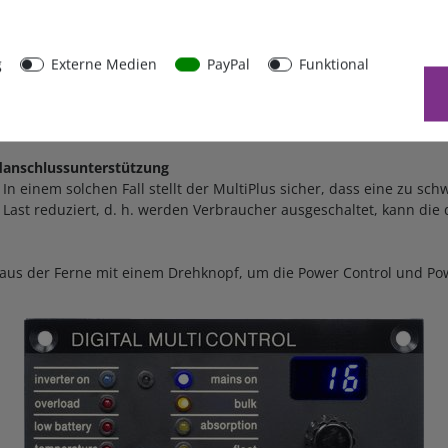
en des Generators schaltet Multi sofort in den Wechselrichterbe
der Betrieb von Computern oder anderem elektronischen Gerät störu
g
Externe Medien
PayPal
Funktional
ator- oder Landstrom
eneratorstrom eingestellt werden. Multi berücksichtigt dann and
erator oder der Landanschluss vor Überlastung geschützt.
danschlussunterstützung
 In einem solchen Fall stellt der MultiPlus sicher, dass eine zu s
e Last reduziert, d. h. werden Verbraucher ausgeschaltet, kann d
 aus der Ferne mit einem Drehknopf, um die Power Control und Po