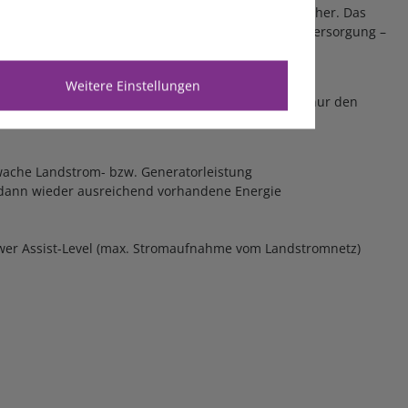
trieb und versorgt so die angeschlossenen Verbraucher. Das
ngsfrei weiterläuft (Unterbrechungsfreie Leistungsversorgung –
Weitere Einstellungen
ere anliegende Wechselstrombelastungen und nutzt nur den
chwache Landstrom- bzw. Generatorleistung
ie dann wieder ausreichend vorhandene Energie
wer Assist-Level (max. Stromaufnahme vom Landstromnetz)