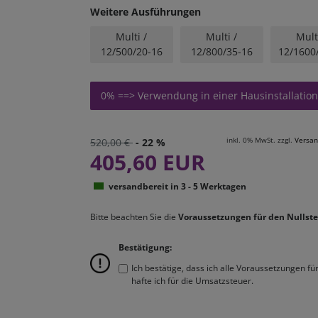
Weitere Ausführungen
Multi /
Multi /
Mult
12/500/20-16
12/800/35-16
12/1600
0% ==> Verwendung in einer Hausinstallation
inkl. 0% MwSt. zzgl.
Versan
520,00 €
- 22 %
405,60 EUR
versandbereit in 3 - 5 Werktagen
Bitte beachten Sie die
Voraussetzungen für den Nullste
Bestätigung:
Ich bestätige, dass ich alle Voraussetzungen f
hafte ich für die Umsatzsteuer.