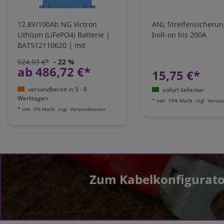
12,8V/100Ah NG Victron
ANL Streifensicherun
Lithium (LiFePO4) Batterie |
bolt-on bis 200A
BAT512110620 | mit
integriertem Shunt
624,03 €*
- 22 %
ab 486,72 €*
15,75 €*
versandbereit in 5 - 8
sofort lieferbar
Werktagen
*
inkl. 19% MwSt.
zzgl.
Versan
*
inkl. 0% MwSt.
zzgl.
Versandkosten
Zum Kabelkonfigurato