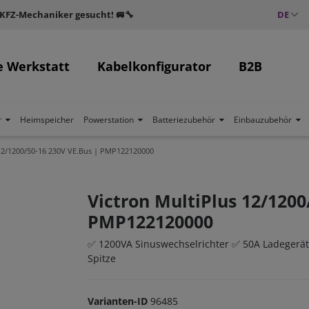
 KFZ-Mechaniker gesucht! 🚐🔧
DE
e Werkstatt
Kabelkonfigurator
B2B
r
Heimspeicher
Powerstation
Batteriezubehör
Einbauzubehör
 12/1200/50-16 230V VE.Bus | PMP122120000
Victron MultiPlus 12/1200
PMP122120000
✅ 1200VA Sinuswechselrichter ✅ 50A Ladegerä
Spitze
Varianten-ID
96485