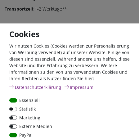
Transportzeit
1-2 Werktage**
Cookies
Zum Kabelkonfigurator
Wir nutzen Cookies (Cookies werden zur Personalisierung
von Werbung verwendet) auf unserer Website. Einige von
diesen sind essenziell, während andere uns helfen, diese
Website und Ihre Erfahrung zu verbessern. Weitere
Kabel, so wie man sie braucht.
Informationen zu den von uns verwendeten Cookies und
Ihren Rechten als Nutzer finden Sie hier:
Länge, Querschnitt und Anschlussstücke
Daten­schutz­erklärung
Impressum
individuell für Sie angepasst.
Essenziell
Statistik
Marketing
Beschreibung
Weitere Details
Service
Externe Medien
Download
PayPal