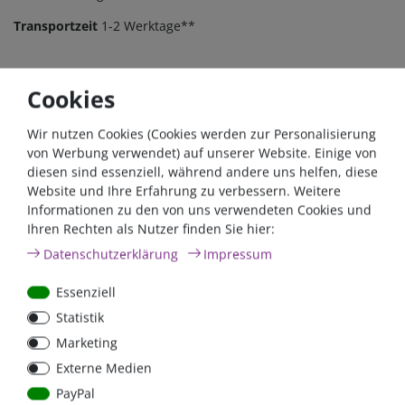
Transportzeit
1-2 Werktage**
Cookies
Zum Kabelkonfigurator
Wir nutzen Cookies (Cookies werden zur Personalisierung
von Werbung verwendet) auf unserer Website. Einige von
diesen sind essenziell, während andere uns helfen, diese
Website und Ihre Erfahrung zu verbessern. Weitere
Kabel, so wie man sie braucht.
Informationen zu den von uns verwendeten Cookies und
Ihren Rechten als Nutzer finden Sie hier:
Länge, Querschnitt und Anschlussstücke
Daten­schutz­erklärung
Impressum
individuell für Sie angepasst.
Essenziell
Statistik
Marketing
Beschreibung
Weitere Details
Service
Externe Medien
Download
PayPal