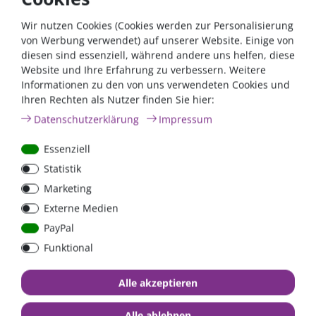
Beschreibung:
Wir nutzen Cookies (Cookies werden zur Personalisierung
Die Solar Swiss Aufstellvorrichtung besteht aus Aluminium
von Werbung verwendet) auf unserer Website. Einige von
Rundprofilen und lässt sich schnell zusammenbauen und an
diesen sind essenziell, während andere uns helfen, diese
der Solartasche festmachen. Die robuste Aufstellvorrichtung
Website und Ihre Erfahrung zu verbessern. Weitere
stützt die faltbaren Solarmodule und lässt beliebige
Informationen zu den von uns verwendeten Cookies und
Aufstellwinkel für optimale Ausrichtung des faltbaren
Ihren Rechten als Nutzer finden Sie hier:
Solarmoduls zu. Das eloxierte Aluminium der
Daten­schutz­erklärung
Impressum
Aufstellvorrichtung sorgt als witterungsfestes Material für
einen dauerhaften Betrieb im Außenbereich.
Essenziell
Statistik
Die Aufstellvorrichtung in der
Marketing
Übersicht:
Externe Medien
Dreiteilige steife Konstruktion
PayPal
lässt sich schnell zusammenbauen und am mobile
Funktional
Solarmodul befestigen
Eloxiertes Aluminium sorgt für eine hohe Lebensdauer
Alle akzeptieren
Tipp aus der Praxis:
Alle ablehnen