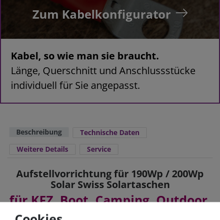
Zum Kabelkonfigurator
Kabel, so wie man sie braucht.
Länge, Querschnitt und Anschlussstücke
individuell für Sie angepasst.
Beschreibung
Technische Daten
Weitere Details
Service
Aufstellvorrichtung für 190Wp / 200Wp
Solar Swiss Solartaschen
für KFZ, Boot, Camping, Outdoor,
Caravan, Haus, Garten, Freizeit
Cookies