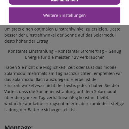
Die Aufstellvorrichtung ist eine optimale Unterstützung eines
mobilen Solarfaltmoduls / Solartasche um den maximalen
Weitere Einstellungen
Stromertrag zu erwirtschaften. Über den Tag sollte man das
Solarmodul drei bis vier Mal neu nach der Sonne ausrichten
um stets einen optimalen Einstrahlwinkel zu erzielen. Desto
besser der Einstrahlwinkel der Sonne auf das Solarmodul
desto höher der Ertrag.
Konstante Einstrahlung = Konstanter Stromertrag = Genug
Energie für die meisten 12V Verbraucher
Haben Sie nicht die Möglichkeit, Zeit oder Lust das mobile
Solarmodul mehrmals am Tag nachzurichten, empfehlen wir
das Solarmodul flach auszulegen. Hierbei ist der
Einstrahlwinkel zwar nicht der beste, jedoch haben Sie den
Vorteil, dass die Sonneneinstrahlung auf dem Solarmodul
über den ganzen Tag verhältnismäßig konstant bleibt,
wodurch zwar keine ertragsoptimierte aber zumindest stetige
Ladung der Batterie sichergestellt ist.
Montage: