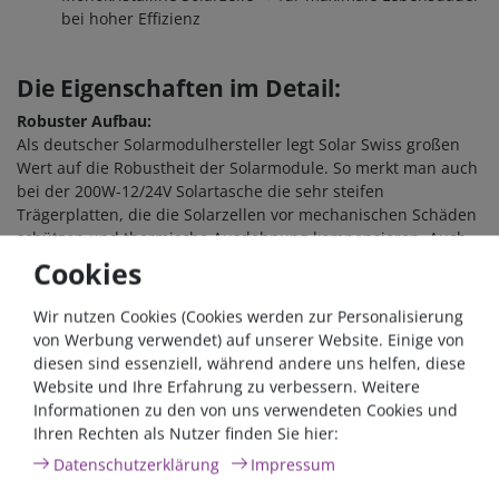
bei hoher Effizienz
Die Eigenschaften im Detail:
Robuster Aufbau:
Als deutscher Solarmodulhersteller legt Solar Swiss großen
Wert auf die Robustheit der Solarmodule. So merkt man auch
bei der 200W-12/24V Solartasche die sehr steifen
Trägerplatten, die die Solarzellen vor mechanischen Schäden
schützen und thermische Ausdehnung kompensieren. Auch
bei heißestem Wetter steht das Solarmodul sicher ohne
Cookies
Durchbiegungen und kann unbegrenzt Strom produzieren.
Wir nutzen Cookies (Cookies werden zur Personalisierung
Wasserfest:
von Werbung verwendet) auf unserer Website. Einige von
Alle Solartaschen von Solar Swiss sind komplett wasserfest
diesen sind essenziell, während andere uns helfen, diese
und können bei Regen oder feuchten (Wetter-)Bedingungen
Website und Ihre Erfahrung zu verbessern. Weitere
wie z.B. Tauwetter oder am Strand unbegrenzt genutzt
Informationen zu den von uns verwendeten Cookies und
werden. Die Solarplatten sind in sich abgekapselt, sodass
Ihren Rechten als Nutzer finden Sie hier:
keine Feuchtigkeit zu den Kontakten oder Solarzellen
Daten­schutz­erklärung
Impressum
vordringen kann.