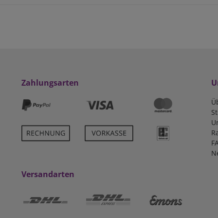
Zahlungsarten
U
Ü
S
U
R
F
N
Versandarten