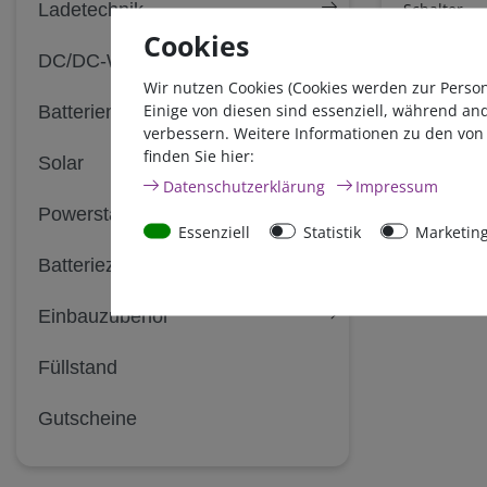
Ladetechnik
Schalter
Cookies
DC/DC-Wandler
ab 659
Wir nutzen Cookies (Cookies werden zur Perso
sofort lie
Einige von diesen sind essenziell, während an
Batterien
*
inkl. 0% MwSt
verbessern. Weitere Informationen zu den von
finden Sie hier:
Solar
Daten­schutz­erklärung
Impressum
Powerstation
Essenziell
Statistik
Marketin
Batteriezubehör
Einbauzubehör
Füllstand
Gutscheine