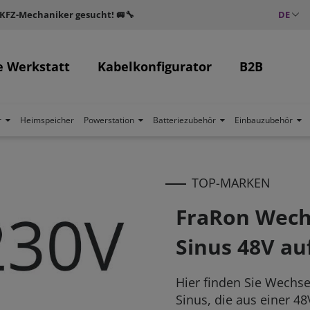
 KFZ-Mechaniker gesucht! 🚐🔧
DE
e Werkstatt
Kabelkonfigurator
B2B
r
Heimspeicher
Powerstation
Batteriezubehör
Einbauzubehör
TOP-MARKEN
FraRon Wechs
Sinus 48V au
Hier finden Sie Wechse
Sinus, die aus einer 4