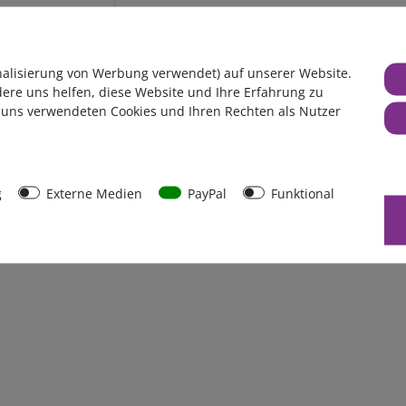
,66 €*
nalisierung von Werbung verwendet) auf unserer Website.
ferbar
dere uns helfen, diese Website und Ihre Erfahrung zu
.
zzgl.
Versandkosten
 uns verwendeten Cookies und Ihren Rechten als Nutzer
g
Externe Medien
PayPal
Funktional