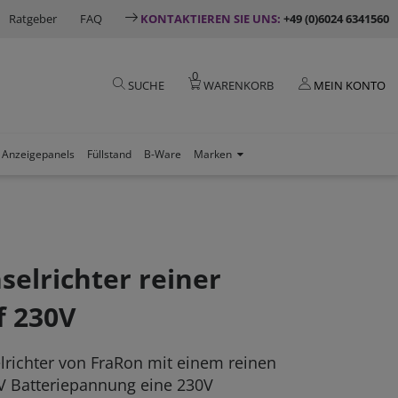
Ratgeber
FAQ
KONTAKTIEREN SIE UNS:
+49 (0)6024 6341560
0
SUCHE
WARENKORB
MEIN KONTO
Anzeigepanels
Füllstand
B-Ware
Marken
elrichter reiner
f 230V
lrichter von FraRon mit einem reinen
8V Batteriepannung eine 230V