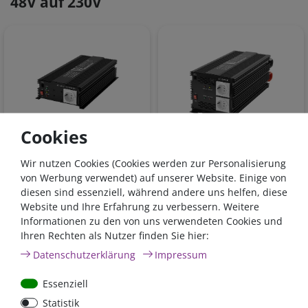
48V auf 230V
48V
48V
Cookies
Wechselrichter
Wechselrichter
modifizierter Sinus 1500
modifizierter Sinus 3000
Wir nutzen Cookies (Cookies werden zur Personalisierung
Watt 48V
Watt 48V
von Werbung verwendet) auf unserer Website. Einige von
diesen sind essenziell, während andere uns helfen, diese
Website und Ihre Erfahrung zu verbessern. Weitere
Informationen zu den von uns verwendeten Cookies und
304,50 €*
569,00 €*
Ihren Rechten als Nutzer finden Sie hier:
sofort lieferbar
sofort lieferbar
Daten­schutz­erklärung
Impressum
*
inkl. 19% MwSt.
zzgl.
*
inkl. 19% MwSt.
zzgl.
Versandkosten
Versandkosten
Essenziell
Statistik