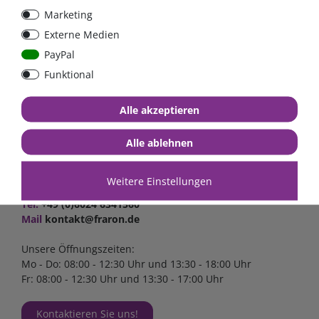
Marketing
Externe Medien
PayPal
Funktional
Alle akzeptieren
Kontakt
Alle ablehnen
FraRon electronic GmbH
Industriestr. 2a
63825 Schöllkrippen
Weitere Einstellungen
Tel.
+49 (0)6024 6341560
Mail
kontakt@fraron.de
Unsere Öffnungszeiten:
Mo - Do: 08:00 - 12:30 Uhr und 13:30 - 18:00 Uhr
Fr: 08:00 - 12:30 Uhr und 13:30 - 17:00 Uhr
Kontaktieren Sie uns!