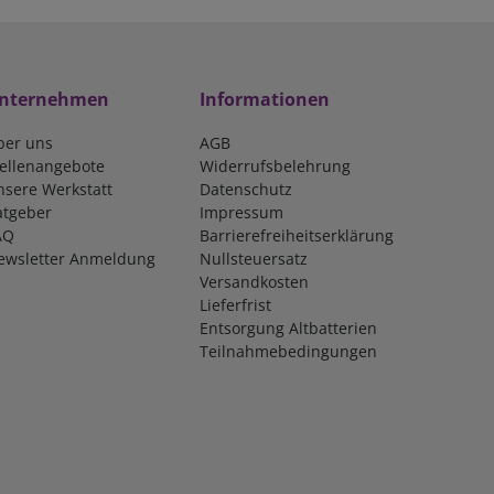
nternehmen
Informationen
ber uns
AGB
tellenangebote
Widerrufsbelehrung
nsere Werkstatt
Datenschutz
atgeber
Impressum
AQ
Barrierefreiheitserklärung
ewsletter Anmeldung
Nullsteuersatz
Versandkosten
Lieferfrist
Entsorgung Altbatterien
Teilnahmebedingungen