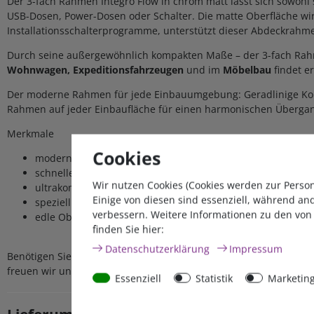
Der 3-fach Rahmen Integro Flow in chrom matt lässt sich sowohl 
USB-Dosen, Power-Dosen oder Schalter. Die matte Oberfläche wirk
Installationsschalterprogramme, unterstützt dieser Abdeckrahm
Durch seine außergewöhnlich kompakten Maße – der 3-fach Rahme
Wohnwagen, Expeditionsfahrzeugen
und im
Möbelbau
findet er
Der moderne Rahmen für jede Einbauumgebung: Geradlinige Kontu
Rahmen auf jeder Einbaufläche für einen harmonischen Übergang 
Merkmale
Cookies
modernes Design
schnelle Montage
Wir nutzen Cookies (Cookies werden zur Perso
ultrakompakte Bauweise
Einige von diesen sind essenziell, während an
speziell für Freizeitfahrzeuge
verbessern. Weitere Informationen zu den von
edle Oberflächen
finden Sie hier:
Daten­schutz­erklärung
Impressum
Benötigen Sie aus der Berger Integro Flow Serie
1-fach
,
2-fach o
freuen wir uns auf Ihren
Anruf oder Ihre Mail
.
Essenziell
Statistik
Marketin