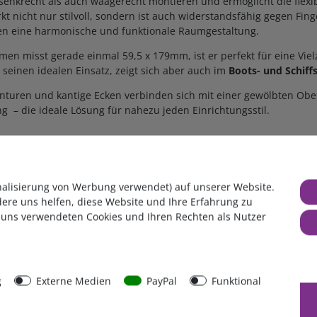
senkrecht als auch waagerecht montieren und ermöglicht die flexi
t nicht nur stilvoll, sondern ist auch widerstandsfähig gegen Fin
en eine harmonische und funktionale Raumgestaltung.
n misst gerade einmal 59,5 x 179mm, ist er perfekt für eine Vie
 seinen idealen Einsatz, zeigt sich aber auch im
Boots- und Schiff
ren und kantige Ecken verbinden sich mit einer gewölbten Oberf
– die ideale Lösung für nahezu jeden Einrichtungsstil.
nalisierung von Werbung verwendet) auf unserer Website.
dere uns helfen, diese Website und Ihre Erfahrung zu
 uns verwendeten Cookies und Ihren Rechten als Nutzer
der 3-fach Rahmen
, in anderen Farben oder andere Einbaudosen, d
g
Externe Medien
PayPal
Funktional