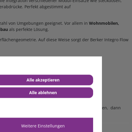
ble Integration verschiedener Modul-Einsätze wie Steckdosen,
gerabdrücke. Perfekt abgestimmt auf
lzahl von Umgebungen geeignet. Vor allem in
Wohnmobilen,
sbau
als perfekte Lösung.
lächengeometrie. Auf diese Weise sorgt der Berker Integro Flow
Alle akzeptieren
Alle ablehnen
ie Sie nicht unserer Kategorie
Anschlussdosen
finden, dann
Weitere Einstellungen