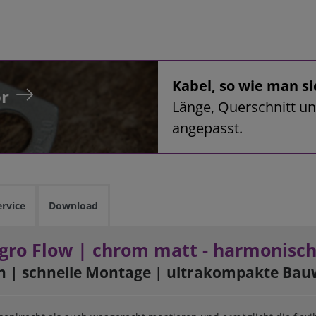
Kabel, so wie man si
r
Länge, Querschnitt un
angepasst.
ervice
Download
egro Flow | chrom matt - harmonisc
n | schnelle Montage
|
ultrakompakte Bau