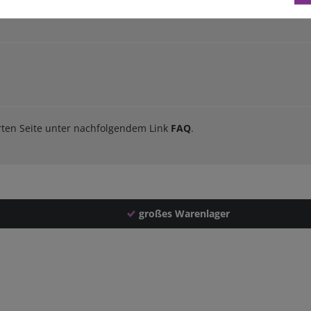
orten Seite unter nachfolgendem Link
FAQ
.
großes Warenlager