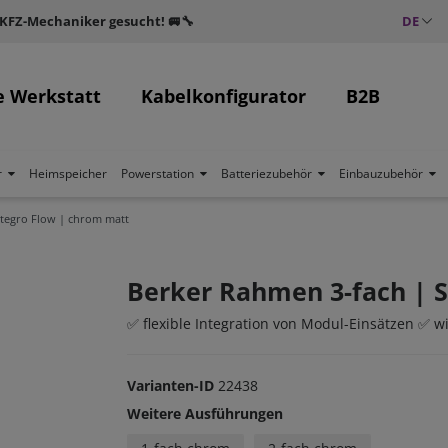
 KFZ-Mechaniker gesucht! 🚐🔧
DE
e Werkstatt
Kabelkonfigurator
B2B
r
Heimspeicher
Powerstation
Batteriezubehör
Einbauzubehör
ntegro Flow | chrom matt
Berker Rahmen 3-fach | S
✅ flexible Integration von Modul-Einsätzen ✅ 
Varianten-ID
22438
Weitere Ausführungen