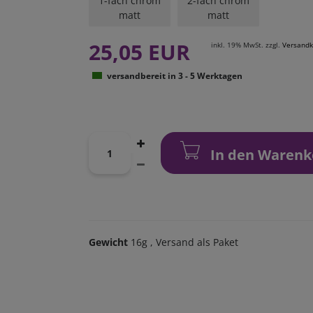
1-fach chrom
2-fach chrom
matt
matt
25,05 EUR
inkl. 19% MwSt. zzgl.
Versandk
versandbereit in 3 - 5 Werktagen
In den Warenk
Gewicht
16g
, Versand als Paket