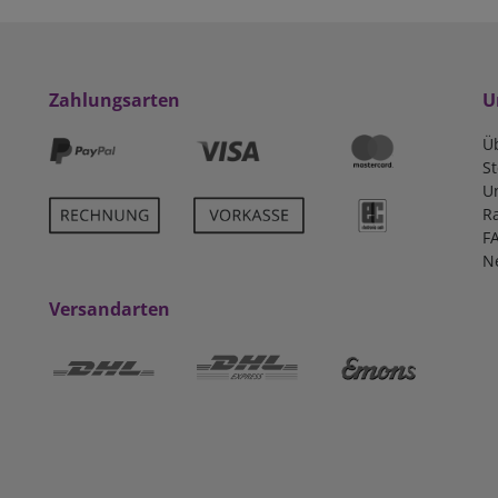
Zahlungsarten
U
Ü
S
U
R
F
N
Versandarten