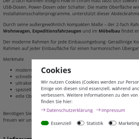
Der 2-fach Rahmen Integro Flow in chrom matt lässt sich sowohl 
USB-Dosen, Power-Dosen oder Schalter. Die matte Oberfläche wirk
Installationsschalterprogramme, unterstützt dieser Abdeckrahm
Durch seine außergewöhnlich kompakten Maße – der 2-fach Rahme
Wohnwagen, Expeditionsfahrzeugen
und im
Möbelbau
findet er
Der moderne Rahmen für jede Einbauumgebung: Geradlinige Kontu
Rahmen auf jeder Einbaufläche für einen harmonischen Übergang 
Merkmale
Cookies
modernes Design
schnelle Montage
Wir nutzen Cookies (Cookies werden zur Perso
ultrakompakte Bauweise
Einige von diesen sind essenziell, während an
speziell für Freizeitfahrzeuge
verbessern. Weitere Informationen zu den von
edle Oberflächen
finden Sie hier:
Daten­schutz­erklärung
Impressum
Benötigen Sie aus der Berger Integro Flow Serie
1-fach
,
2-fach o
freuen wir uns auf Ihren
Anruf oder Ihre Mail
.
Essenziell
Statistik
Marketin