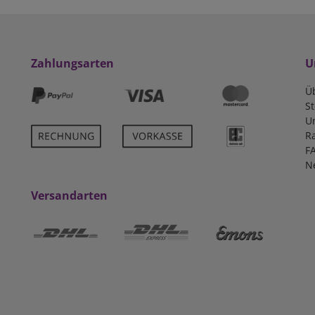
Zahlungsarten
U
Ü
S
U
R
F
N
Versandarten