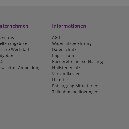
nternehmen
Informationen
ber uns
AGB
tellenangebote
Widerrufsbelehrung
nsere Werkstatt
Datenschutz
atgeber
Impressum
AQ
Barrierefreiheitserklärung
ewsletter Anmeldung
Nullsteuersatz
Versandkosten
Lieferfrist
Entsorgung Altbatterien
Teilnahmebedingungen