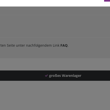
orten Seite unter nachfolgendem Link
FAQ
.
großes Warenlager