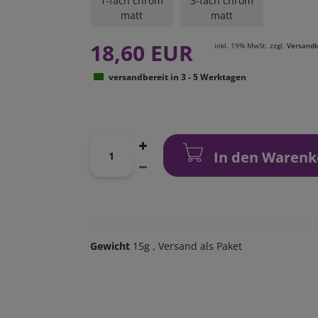
1-fach chrom
3-fach chrom
matt
matt
18,60 EUR
inkl. 19% MwSt. zzgl.
Versandk
versandbereit in 3 - 5 Werktagen
In den Warenk
Gewicht
15g
, Versand als Paket