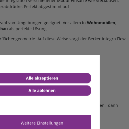
ble Integration verschiedener Modul-Einsätze wie Steckdosen,
gerabdrücke. Perfekt abgestimmt auf
lzahl von Umgebungen geeignet. Vor allem in
Wohnmobilen,
sbau
als perfekte Lösung.
lächengeometrie. Auf diese Weise sorgt der Berker Integro Flow
Alle akzeptieren
Alle ablehnen
ie Sie nicht unserer Kategorie
Anschlussdosen
finden, dann
Weitere Einstellungen