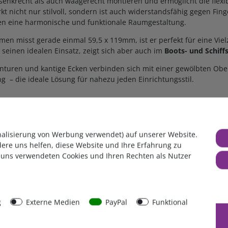
senkrecht als auch waagerecht montieren und ermöglicht die flexi
t nicht nur stilvoll, sondern ist auch widerstandsfähig gegen Fin
en eine harmonische und funktionale Raumgestaltung.
n misst gerade einmal 59,5 x 119mm, ist er perfekt für eine Vie
 seinen idealen Einsatz, zeigt sich aber auch im
Boots- und Schiff
ren und kantige Ecken verbinden sich mit einer gewölbten Oberf
– die ideale Lösung für nahezu jeden Einrichtungsstil.
nalisierung von Werbung verwendet) auf unserer Website.
dere uns helfen, diese Website und Ihre Erfahrung zu
 uns verwendeten Cookies und Ihren Rechten als Nutzer
der 3-fach Rahmen
, in anderen Farben oder andere Einbaudosen, d
g
Externe Medien
PayPal
Funktional