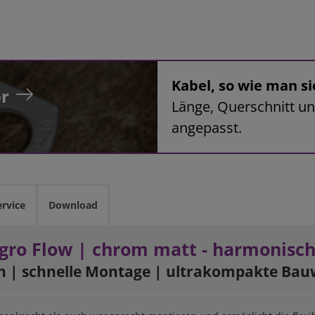
Kabel, so wie man si
r
Länge, Querschnitt un
angepasst.
ervice
Download
egro Flow | chrom matt - harmonisc
n | schnelle Montage
|
ultrakompakte Bau