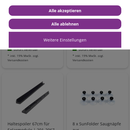
Haltespoiler 53cm für
Haltespoiler (2 Stck.) für
Alle akzeptieren
Solarmodule | 201-2053
Solarmodule, Länge
| 2 Stück Schwarz
68cm, weiss
Alle ablehnen
Weitere Einstellungen
39,90 €*
48,90 €*
sofort lieferbar
sofort lieferbar
*
inkl. 19% MwSt.
zzgl.
*
inkl. 19% MwSt.
zzgl.
Versandkosten
Versandkosten
Haltespoiler 67cm für
8 x SunFolder Saugnäpfe
Solarmodule | 201-2067
zur