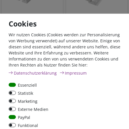
Haltespoiler 53cm für
Haltespoiler (2 Stck.) für
Cookies
Solarmodule | 201-2153
Solarmodule, Länge
| 2 Stück Weiß
53cm, weiss
Wir nutzen Cookies (Cookies werden zur Personalisierung
von Werbung verwendet) auf unserer Website. Einige von
diesen sind essenziell, während andere uns helfen, diese
39,90 €*
40,00 €*
Website und Ihre Erfahrung zu verbessern. Weitere
Informationen zu den von uns verwendeten Cookies und
sofort lieferbar
sofort lieferbar
Ihren Rechten als Nutzer finden Sie hier:
*
inkl. 19% MwSt.
zzgl.
*
inkl. 19% MwSt.
zzgl.
Versandkosten
Versandkosten
Daten­schutz­erklärung
Impressum
Essenziell
Statistik
Marketing
Externe Medien
PayPal
Funktional