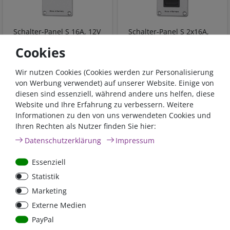
Schalter-Panel S 16A, 12V
Schalter-Panel S 2x16A,
und 24V | 1289
12V und 24V | 1291
Cookies
Wir nutzen Cookies (Cookies werden zur Personalisierung
19,80 €*
- 20 %
25,50 €*
- 20 %
von Werbung verwendet) auf unserer Website. Einige von
15,80 €*
20,40 €*
diesen sind essenziell, während andere uns helfen, diese
Website und Ihre Erfahrung zu verbessern. Weitere
sofort lieferbar
sofort lieferbar
Informationen zu den von uns verwendeten Cookies und
*
inkl. 19% MwSt.
zzgl.
*
inkl. 19% MwSt.
zzgl.
Ihren Rechten als Nutzer finden Sie hier:
Versandkosten
Versandkosten
Daten­schutz­erklärung
Impressum
Essenziell
- 20 %
- 20 %
Statistik
Marketing
Externe Medien
PayPal