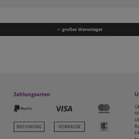
großes Warenlager
Zahlungsarten
U
Ü
S
U
R
F