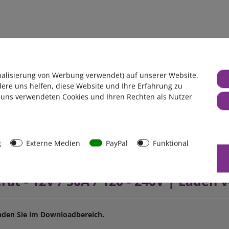
Kabel, so wie man si
r
nalisierung von Werbung verwendet) auf unserer Website.
Länge, Querschnitt un
dere uns helfen, diese Website und Ihre Erfahrung zu
angepasst.
 uns verwendeten Cookies und Ihren Rechten als Nutzer
g
Externe Medien
PayPal
Funktional
ät - 12V / 50A / 120 - 240V | Laden
nden Sie im Downloadbereich.