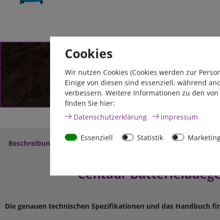
Cookies
Zum Kabelkonfigurato
Wir nutzen Cookies (Cookies werden zur Perso
Einige von diesen sind essenziell, während an
verbessern. Weitere Informationen zu den von
finden Sie hier:
Daten­schutz­erklärung
Impressum
Essenziell
Statistik
Marketin
Beschreibung
Weitere Details
Service
Download
Centaur Batterieladeger
Die genauen technischen Spezifikationen und das Handbuch fi