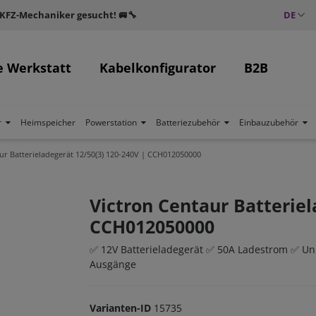
 KFZ-Mechaniker gesucht! 🚐🔧
DE
e Werkstatt
Kabelkonfigurator
B2B
r
Heimspeicher
Powerstation
Batteriezubehör
Einbauzubehör
ur Batterieladegerät 12/50(3) 120-240V | CCH012050000
Victron Centaur Batteriel
CCH012050000
✅ 12V Batterieladegerät ✅ 50A Ladestrom ✅ Uni
Ausgänge
Varianten-ID
15735