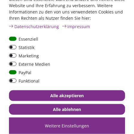
Website und Ihre Erfahrung zu verbessern. Weitere
Informationen zu den von uns verwendeten Cookies und
galvanische Trennung
Ihren Rechten als Nutzer finden Sie hier:
DC-DC Wandler 24V auf
Daten­schutz­erklärung
Impressum
48V, 8,5 Ampere, 400W,
GALVANISCH GETRENNT,
Essenziell
Victron ORION /
Statistik
ORI244841110
215,01 €*
- 22 %
Marketing
ab 167,71 €*
Externe Medien
versandbereit in 3 - 5
PayPal
Werktagen
Funktional
*
inkl. 0% MwSt.
zzgl.
Versandkosten
Alle akzeptieren
Alle ablehnen
Weitere Einstellungen