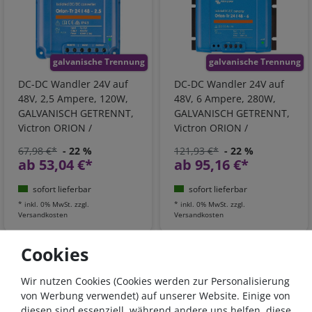
galvanische Trennung
galvanische Trennung
DC-DC Wandler 24V auf
DC-DC Wandler 24V auf
48V, 2,5 Ampere, 120W,
48V, 6 Ampere, 280W,
GALVANISCH GETRENNT,
GALVANISCH GETRENNT,
Victron ORION /
Victron ORION /
ORI244810110
ORI244828110
67,98 €*
- 22 %
121,93 €*
- 22 %
ab 53,04 €*
ab 95,16 €*
sofort lieferbar
sofort lieferbar
*
inkl. 0% MwSt.
zzgl.
*
inkl. 0% MwSt.
zzgl.
Versandkosten
Versandkosten
Cookies
- 22 %
Nullsteuer
Wir nutzen Cookies (Cookies werden zur Personalisierung
von Werbung verwendet) auf unserer Website. Einige von
diesen sind essenziell, während andere uns helfen, diese