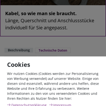
Kabel, so wie man sie braucht.
Länge, Querschnitt und Anschlussstücke
individuell für Sie angepasst.
Beschreibung
Technische Daten
Weitere Details
Service
Cookies
10 Stück Aderendhülse 4mm², isoliert
Wir nutzen Cookies (Cookies werden zur Personalisierung
von Werbung verwendet) auf unserer Website. Einige von
Isolierte Ausführung für Kabelquerschnitt 2,5mm²,
diesen sind essenziell, während andere uns helfen, diese
Isolationsfarbe grau.
Website und Ihre Erfahrung zu verbessern. Weitere
Lieferumfang:
Informationen zu den von uns verwendeten Cookies und
Ihren Rechten als Nutzer finden Sie hier:
10 Stück Aderendhülse 4mm²
Daten­schutz­erklärung
Impressum
Weitere hilfreiche Tipps finden Sie in unserer FAQ