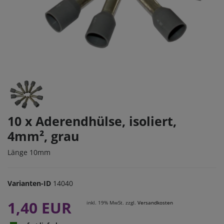
10 x Aderendhülse, isoliert,
4mm², grau
Länge 10mm
Varianten-ID
14040
1,40 EUR
inkl. 19% MwSt. zzgl.
Versandkosten