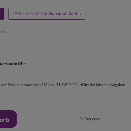
19% ==> Nicht für Hausinstallation
sten
uersatz in DE
ür den Nullsteuersatz nach §12 Abs. 3 UStG 2023 erfülle. Bei falschen Angaben
orb
Merkliste