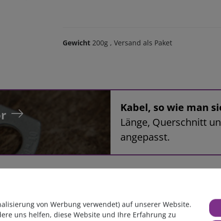
Gewicht
200g
, Versand als Paket
Kabel, so wie man si
r
Länge, Querschnitt un
angepasst.
nalisierung von Werbung verwendet) auf unserer Website.
dere uns helfen, diese Website und Ihre Erfahrung zu