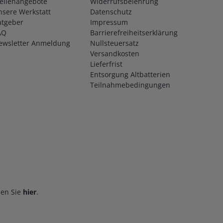
tellenangebote
Widerrufsbelehrung
nsere Werkstatt
Datenschutz
atgeber
Impressum
AQ
Barrierefreiheitserklärung
ewsletter Anmeldung
Nullsteuersatz
Versandkosten
Lieferfrist
Entsorgung Altbatterien
Teilnahmebedingungen
Victron SolarSense 750 | SLS300175100 | Monitor für PV-Anlagen
den Sie
hier
.
In den Warenkorb