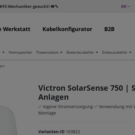
 KFZ-Mechaniker gesucht! 🚐🔧
DE
e Werkstatt
Kabelkonfigurator
B2B
r
Heimspeicher
Powerstation
Batteriezubehör
Einbauzubehör
gen
Victron SolarSense 750 | 
Anlagen
✅ eigene Stromversorgung ✅ Verwendung mit Vi
Montage
Varianten-ID
103822