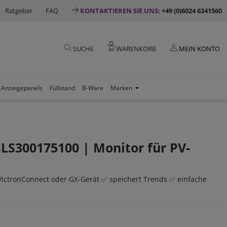
Ratgeber
FAQ
KONTAKTIEREN SIE UNS:
+49 (0)6024 6341560
0
SUCHE
WARENKORB
MEIN KONTO
Anzeigepanels
Füllstand
B-Ware
Marken
SLS300175100 | Monitor für PV-
ctronConnect oder GX-Gerät ✅ speichert Trends ✅ einfache