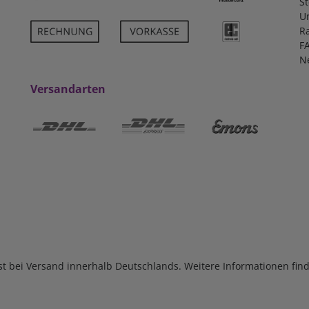
S
U
R
F
N
Versandarten
ist bei Versand innerhalb Deutschlands. Weitere Informationen fin
UVP 86,05 €
*
67,08 EUR