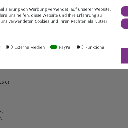
nalisierung von Werbung verwendet) auf unserer Website.
 - wird ebenfalls über die Fernanzeige ausgeführt. Folgende Par
dere uns helfen, diese Website und Ihre Erfahrung zu
 uns verwendeten Cookies und Ihren Rechten als Nutzer
emp.-kompensation)
g
Externe Medien
PayPal
Funktional
25 C)
n)
r.