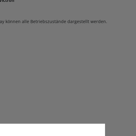
Victron
y können alle Betriebszustände dargestellt werden.