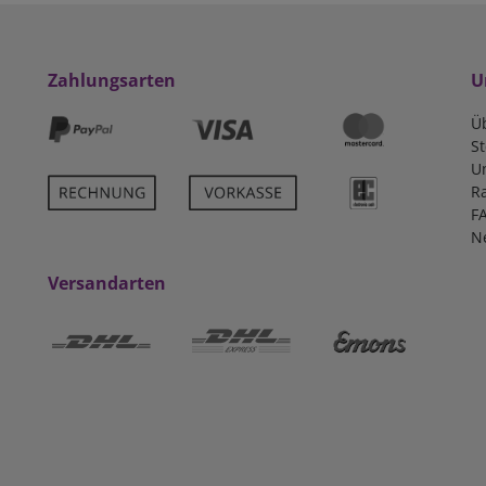
Zahlungsarten
U
Ü
S
U
R
F
N
Versandarten