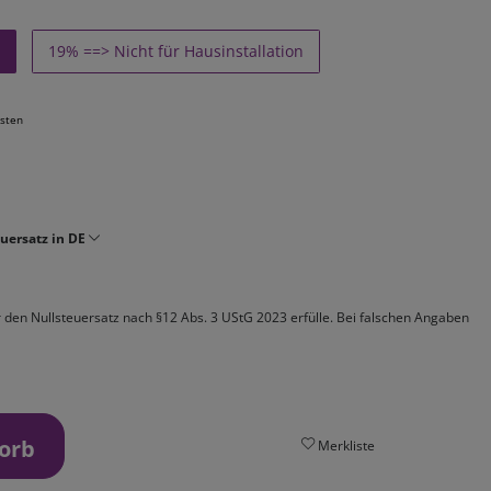
19% ==> Nicht für Hausinstallation
sten
uersatz in DE
ür den Nullsteuersatz nach §12 Abs. 3 UStG 2023 erfülle. Bei falschen Angaben
orb
Merkliste