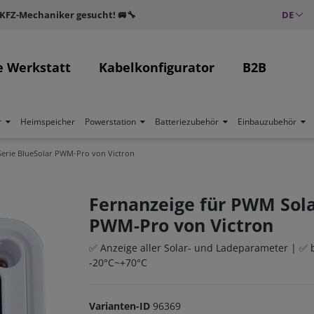
 KFZ-Mechaniker gesucht! 🚐🔧
DE
e Werkstatt
Kabelkonfigurator
B2B
r
Heimspeicher
Powerstation
Batteriezubehör
Einbauzubehör
Serie BlueSolar PWM-Pro von Victron
Fernanzeige für PWM Sola
PWM-Pro von Victron
✅ Anzeige aller Solar- und Ladeparameter | ✅
-20°C~+70°C
Varianten-ID
96369