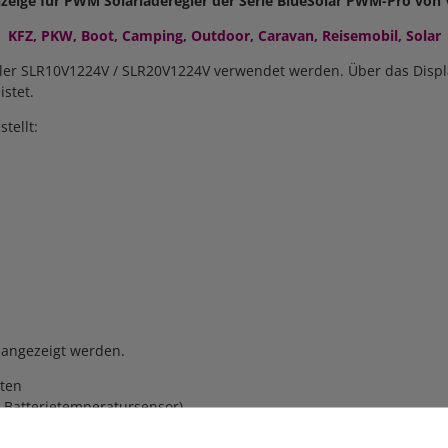
zeige für PWM Solarladeregler der Serie BlueSolar PWM-Pro von 
KFZ, PKW, Boot, Camping, Outdoor, Caravan, Reisemobil, Solar
ler SLR10V1224V / SLR20V1224V verwendet werden. Über das Displa
stet.
tellt:
 angezeigt werden.
rten
 Batterietemperatursensor)