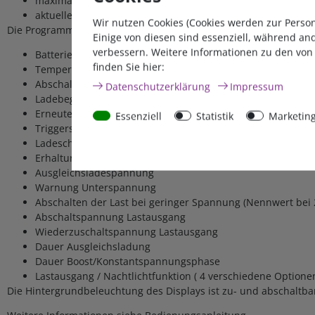
maximale Batteriespannung
aktuelle Ladestufe
Wir nutzen Cookies (Cookies werden zur Perso
Die Programmierung - abweichend von den Standardeinstellungen
Einige von diesen sind essenziell, während an
verbessern. Weitere Informationen zu den von
Batteriekapazität (Ah)
finden Sie hier:
Temperaturkompensationkoeffizient
Abschalten der Last bei Überspannung
Daten­schutz­erklärung
Impressum
Ladebegrenzung (höchste Ladespannung einschließlich T
Erneutes Verbinden der Last nach Überspannung
Essenziell
Statistik
Marketin
Triggerspannung für den Boost (startet neuen Ladezyklus)
Ladeschlussspannung
Erhaltungsladespannung
Ausgleichsladespannung
Warnung Unterspannung
Abschalten der Last bei geringer Spannung (Nennwert bei 
Abschaltspannung Lastausgang
Wiederzuschaltspannung Lastausgang
Dauer Ausgleichsladung
Dauer Boost/Konstantspannungsphase
Lastausgang / Nachtlichtfunktion ( 4 verschiedene Optione
Die Hintergrundbeleuchtung des Displays ist zu- und abschaltba