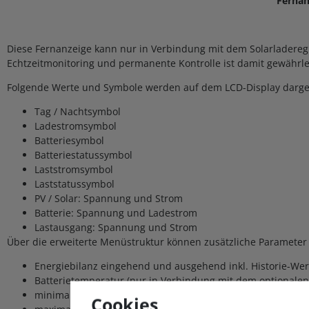
Fernan
Diese Fernanzeige kann nur in Verbindung mit dem Solarladereg
Echtzeitmonitoring und permanente Kontrolle ist damit gewährlei
Folgende Werte und Symbole werden auf dem LCD-Display darges
Tag / Nachtsymbol
Ladestromsymbol
Batteriesymbol
Batteriestatussymbol
Laststromsymbol
Laststatussymbol
PV / Solar: Spannung und Strom
Batterie: Spannung und Ladestrom
Lastausgang: Spannung und Strom
Über die erweiterte Menüstruktur können zusätzliche Parameter
Energiebilanz eingehend und ausgehend inkl. Historie-We
Batterietemperatur (nur in Verbindung mit dem optionalen
minimale Batteriespannung
Cookies