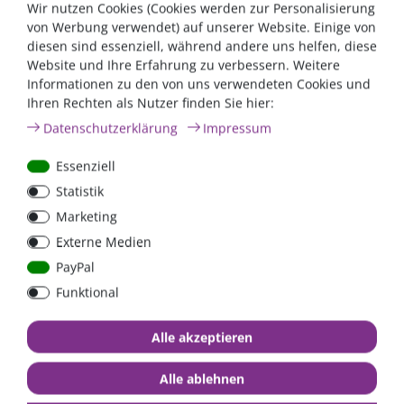
Wir nutzen Cookies (Cookies werden zur Personalisierung
Die nicht vorgebohrte Dichtung ermöglicht Ihnen eine
von Werbung verwendet) auf unserer Website. Einige von
individuell passende Installation. Sie können die Dichtung, je
diesen sind essenziell, während andere uns helfen, diese
nach Bedarf für mehrere Kabel, bis zu einem Durchmesser
Website und Ihre Erfahrung zu verbessern. Weitere
von 15mm pro Kabel, selbst aufbohren. So haben Sie eine
Informationen zu den von uns verwendeten Cookies und
einfache und ordentliche Kabelführung.
Ihren Rechten als Nutzer finden Sie hier:
Besonderheiten
Daten­schutz­erklärung
Impressum
mehrere Kabel von 2 - 15mm Durchmesser in beliebiger
Essenziell
Kombination
Statistik
Wasserdicht IP68
UV-beständig und widerstandsfähig
Marketing
Marinequalität
Externe Medien
hoch schlagfester Kunststoff
PayPal
Dach-, Wand- und Deckdurchführung
sauberes und einfaches Design
Funktional
kein kleben oder dichten
Alle akzeptieren
Kein Kleben / Dichten
Alle ablehnen
Ohne die Verwendung von Kleb- und Dichtstoffen, kann diese