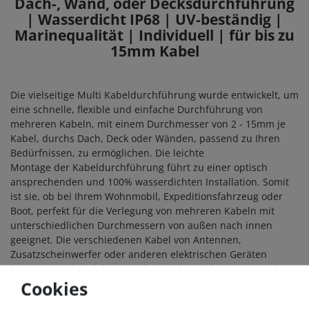
Dach-, Wand, oder Decksdurchführung
|
Wasserdicht IP68
| UV-beständig |
Marinequalität | Individuell | für bis zu
15mm Kabel
Die vielseitige Multi Kabeldurchführung wurde entwickelt, um
eine schnelle, flexible und einfache Durchführung von
mehreren Kabeln, mit einem Durchmesser von 2 - 15mm je
Kabel, durchs Dach, Deck oder Wänden, passend zu Ihren
Bedürfnissen, zu ermöglichen. Die leichte
Montage der Kabeldurchführung führt zu einer optisch
ansprechenden und 100% wasserdichten Installation. Somit
ist sie, ob bei Ihrem Wohnmobil, Expeditionsfahrzeug oder
Boot, perfekt für die Verlegung von mehreren Kabeln mit
unterschiedlichen Durchmessern von außen nach innen
geeignet. Die verschiedenen Kabel von Antennen,
Zusatzscheinwerfer oder anderen elektrischen Geräten
können so gebündelt vom Fahrzeugdach oder vom Deck Ihres
Bootes, ins Innere geführt werden. Das reduziert den
Cookies
Installationsaufwand und verkürzt die Montagezeit.