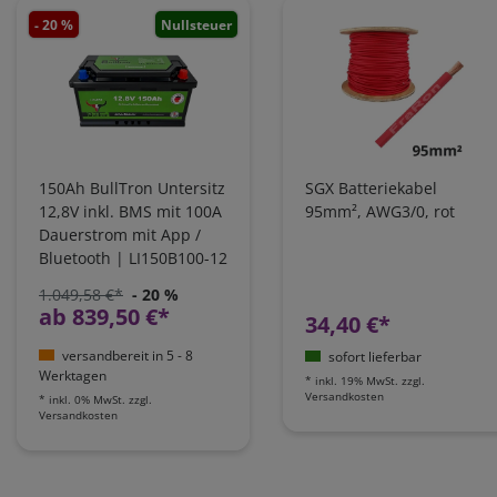
- 20 %
Nullsteuer
150Ah BullTron Untersitz
SGX Batteriekabel
12,8V inkl. BMS mit 100A
95mm², AWG3/0, rot
Dauerstrom mit App /
Bluetooth | LI150B100-12
1.049,58 €*
- 20 %
ab 839,50 €*
34,40 €*
versandbereit in 5 - 8
sofort lieferbar
Werktagen
*
inkl. 19% MwSt.
zzgl.
Versandkosten
*
inkl. 0% MwSt.
zzgl.
Versandkosten