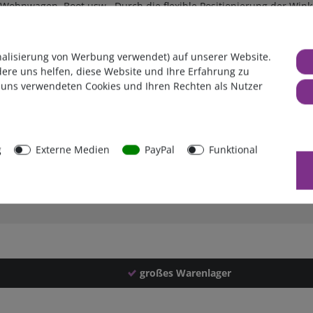
 Wohnwagen, Boot usw. Durch die flexible Positionierung der Win
ie Winkel verfügen über mehrere Bohrlöcher, so dass der Abstand 
 Klebeset Fix-Pack aufgeklebt werden.
Zur Befestigung der Winke
nalisierung von Werbung verwendet) auf unserer Website.
dere uns helfen, diese Website und Ihre Erfahrung zu
x-Pack
 uns verwendeten Cookies und Ihren Rechten als Nutzer
dulen bis 100Wp geeignet, bei größeren Modulen empfehlen wir da
g
Externe Medien
PayPal
Funktional
19
rten Seite unter nachfolgendem Link:
FAQ
großes Warenlager