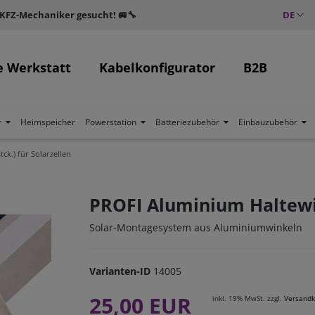
 KFZ-Mechaniker gesucht! 🚐🔧
DE
e Werkstatt
Kabelkonfigurator
B2B
r
Heimspeicher
Powerstation
Batteriezubehör
Einbauzubehör
ck.) für Solarzellen
PROFI Aluminium Haltewink
Solar-Montagesystem aus Aluminiumwinkeln
Varianten-ID
14005
25,00 EUR
inkl. 19% MwSt. zzgl.
Versandk