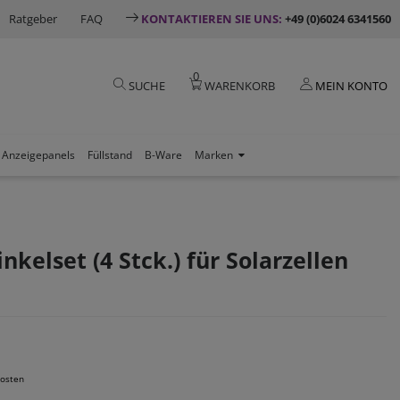
Ratgeber
FAQ
KONTAKTIEREN SIE UNS:
+49 (0)6024 6341560
0
SUCHE
WARENKORB
MEIN KONTO
Anzeigepanels
Füllstand
B-Ware
Marken
elset (4 Stck.) für Solarzellen
osten