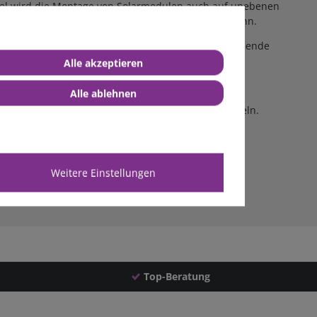
kel wird die Montage von Solarmodulen auch auf unebenen
der Solarmodule zur Dachfläche variiert werden kann.
l am Rahmen des Solarmoduls können selbstschneidende
Alle akzeptieren
Alle ablehnen
s Befestigungsset HWS6 bestehend aus 6 Haltewinkeln.
Weitere Einstellungen
Top-Beratung