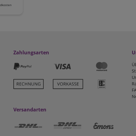
dkosten
Zahlungsarten
U
Ü
S
U
R
F
N
Versandarten