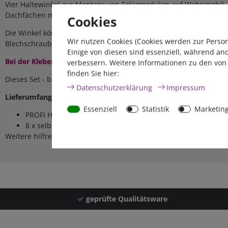
Vier Haltewinkel zur Montage von Solarmodulen auf Wohnmobil,
Dachfächen möglich, zum Beispiel bei gewölbten Dachflächen.
D
Cookies
Die Winkel können auf das Dach geschraubt oder besser mit dem
Wir nutzen Cookies (Cookies werden zur Perso
Blechschrauben verwendet werden.
Einige von diesen sind essenziell, während an
Bei der Klebemontage empfehlen wir zusätzlich das Klebeset
Fi
verbessern. Weitere Informationen zu den von
finden Sie hier:
Dieses Set - bestehend aus 4 Winkeln - ist zur Montage von Mo
Daten­schutz­erklärung
Impressum
Lieferumfang:
Essenziell
Statistik
Marketin
PROFI Haltewinkelset (4 Stück) HWS4
8 x selbstschneidende Edelstahlschrauben Linsenkopf 4,8x
Weitere hilfreiche Tipps finden Sie in unserer FAQ Fragen/Antwo
geprüfte Qualitätsware