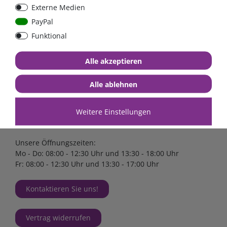
Externe Medien
PayPal
Funktional
Kontakt
Alle akzeptieren
FraRon electronic GmbH
Industriestr. 2a
Alle ablehnen
63825 Schöllkrippen
Tel.
+49 (0)6024 6341560
Weitere Einstellungen
Mail
kontakt@fraron.de
Unsere Öffnungszeiten:
Mo - Do: 08:00 - 12:30 Uhr und 13:30 - 18:00 Uhr
Fr: 08:00 - 12:30 Uhr und 13:30 - 17:00 Uhr
Kontaktieren Sie uns!
Vertrag widerrufen