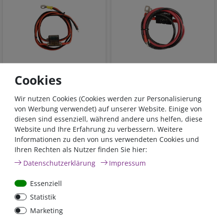
Anschlusskabelsatz für
Anschlusskabelsatz für
Cookies
Solarladeregler mit
Solarladeregler mit
integrierter 30A-
integrierter 60A-
Wir nutzen Cookies (Cookies werden zur Personalisierung
Sicherung, 1,5m, 6mm²
Sicherung, 1,5m, 8mm²
von Werbung verwendet) auf unserer Website. Einige von
diesen sind essenziell, während andere uns helfen, diese
19,95 €*
29,95 €*
Website und Ihre Erfahrung zu verbessern. Weitere
Informationen zu den von uns verwendeten Cookies und
sofort lieferbar
sofort lieferbar
Ihren Rechten als Nutzer finden Sie hier:
*
inkl. 19% MwSt.
zzgl.
*
inkl. 19% MwSt.
zzgl.
Daten­schutz­erklärung
Impressum
Versandkosten
Versandkosten
Essenziell
Statistik
Marketing