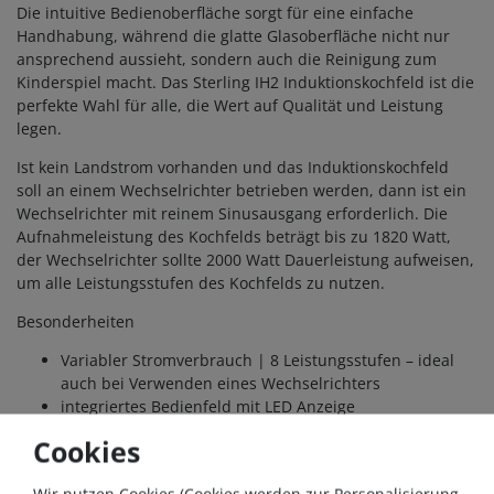
Die intuitive Bedienoberfläche sorgt für eine einfache
Handhabung, während die glatte Glasoberfläche nicht nur
ansprechend aussieht, sondern auch die Reinigung zum
Kinderspiel macht. Das Sterling IH2 Induktionskochfeld ist die
perfekte Wahl für alle, die Wert auf Qualität und Leistung
legen.
Ist kein Landstrom vorhanden und das Induktionskochfeld
soll an einem Wechselrichter betrieben werden, dann ist ein
Wechselrichter mit reinem Sinusausgang erforderlich. Die
Aufnahmeleistung des Kochfelds beträgt bis zu 1820 Watt,
der Wechselrichter sollte 2000 Watt Dauerleistung aufweisen,
um alle Leistungsstufen des Kochfelds zu nutzen.
Besonderheiten
Variabler Stromverbrauch | 8 Leistungsstufen – ideal
auch bei Verwenden eines Wechselrichters
integriertes Bedienfeld mit LED Anzeige
Leistungsanzeige auf dem Display
Cookies
Schwarze Kristallplatte der Güteklasse A
Spulenheizung