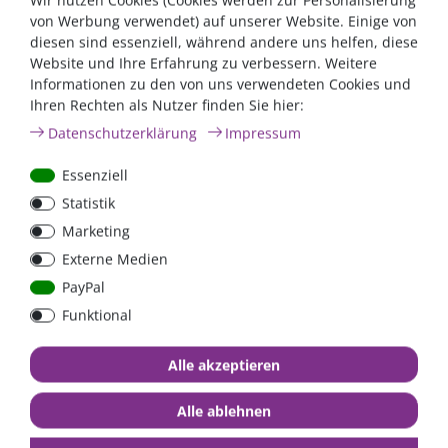
Wir nutzen Cookies (Cookies werden zur Personalisierung
Intelligente Kochfunktionen
von Werbung verwendet) auf unserer Website. Einige von
Timer 1 - 99 Minuten
diesen sind essenziell, während andere uns helfen, diese
Automatische Abschaltung nach 1 Minute ohne
Website und Ihre Erfahrung zu verbessern. Weitere
Induktions-Kochgeschirr
Informationen zu den von uns verwendeten Cookies und
Überhitzungs-, Spannungs- und Stromschutz
Ihren Rechten als Nutzer finden Sie hier:
CE-, EMV- und ROHS-Zulassung
Passende Wechselrichter finden Sie in unserer Kategorie
Daten­schutz­erklärung
Impressum
Wechselrichter Reiner Sinus
.
Essenziell
Für Rückfragen stehen wir gerne zur Verfügung.
Statistik
Marketing
Externe Medien
PayPal
Funktional
Alle akzeptieren
Alle ablehnen