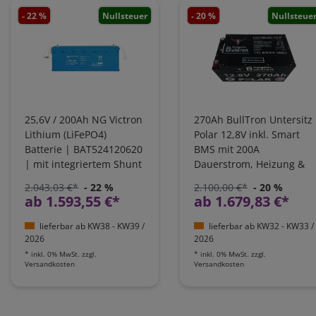
- 22 %
Nullsteuer
- 20 %
Nullsteue
25,6V / 200Ah NG Victron
270Ah BullTron Untersitz
Lithium (LiFePO4)
Polar 12,8V inkl. Smart
Batterie | BAT524120620
BMS mit 200A
| mit integriertem Shunt
Dauerstrom, Heizung &
Bluetooth App |
2.043,03 €*
- 22 %
2.100,00 €*
- 20 %
LI270B200-12-P
ab 1.593,55 €*
ab 1.679,83 €*
lieferbar ab KW38 - KW39 /
lieferbar ab KW32 - KW33 /
2026
2026
*
inkl. 0% MwSt.
zzgl.
*
inkl. 0% MwSt.
zzgl.
Versandkosten
Versandkosten