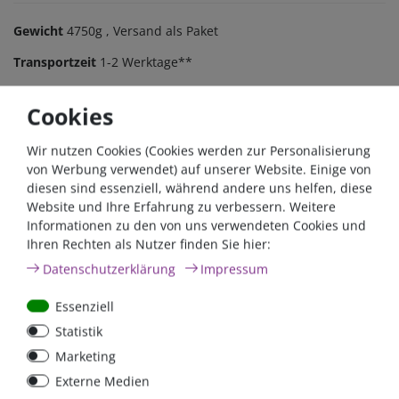
Gewicht
4750g
, Versand als Paket
Transportzeit
1-2 Werktage**
Cookies
Wir nutzen Cookies (Cookies werden zur Personalisierung
Zum Kabelkonfigurator
von Werbung verwendet) auf unserer Website. Einige von
diesen sind essenziell, während andere uns helfen, diese
Website und Ihre Erfahrung zu verbessern. Weitere
Informationen zu den von uns verwendeten Cookies und
Kabel, so wie man sie braucht.
Ihren Rechten als Nutzer finden Sie hier:
Länge, Querschnitt und Anschlussstücke
Daten­schutz­erklärung
Impressum
individuell für Sie angepasst.
Essenziell
Statistik
Marketing
Externe Medien
Beschreibung
Weitere Details
Service