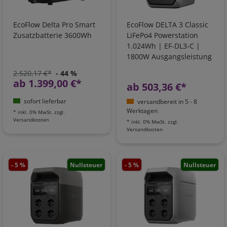
EcoFlow Delta Pro Smart
EcoFlow DELTA 3 Classic
Zusatzbatterie 3600Wh
LiFePo4 Powerstation
1.024Wh | EF-DL3-C |
1800W Ausgangsleistung
2.520,17 €*
- 44 %
ab 1.399,00 €*
ab 503,36 €*
sofort lieferbar
versandbereit in 5 - 8
Werktagen
*
inkl. 0% MwSt.
zzgl.
Versandkosten
*
inkl. 0% MwSt.
zzgl.
Versandkosten
- 5 %
Nullsteuer
- 5 %
Nullsteuer