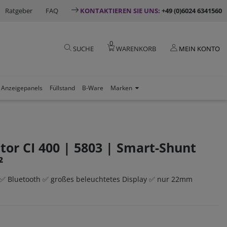
Ratgeber
FAQ
KONTAKTIEREN SIE UNS:
+49 (0)6024 6341560
0
SUCHE
WARENKORB
MEIN KONTO
Anzeigepanels
Füllstand
B-Ware
Marken
tor CI 400 | 5803 | Smart-Shunt
²
s ✅ Bluetooth ✅ großes beleuchtetes Display ✅ nur 22mm