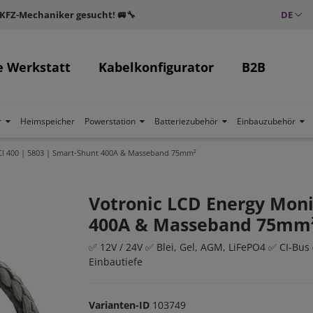
 KFZ-Mechaniker gesucht! 🚐🔧
DE
e Werkstatt
Kabelkonfigurator
B2B
r
Heimspeicher
Powerstation
Batteriezubehör
Einbauzubehör
CI 400 | 5803 | Smart-Shunt 400A & Masseband 75mm²
Votronic LCD Energy Moni
400A & Masseband 75mm
✅ 12V / 24V ✅ Blei, Gel, AGM, LiFePO4 ✅ CI-Bu
Einbautiefe
Varianten-ID
103749