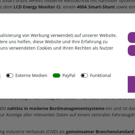
 Smart-Shunt vereint moderne Messtechnik mit nahtloser Systemi
aus dem
LCD Energy Monitor CI
, einem
400A Smart-Shunt
sowie ei
ompatible Bordnetz- und Energiemanagementsysteme einbinden und 
nalisierung von Werbung verwendet) auf unserer Website.
 Der im Lieferumfang enthaltene 400A Smart-Shunt CI (Präzisions-
dere uns helfen, diese Website und Ihre Erfahrung zu
zeigegerät verbunden. So ist das System schnell und unkompliziert
 uns verwendeten Cookies und Ihren Rechten als Nutzer
le Werte auch über das Handy oder Tablet anzeigen und speichern
g
Externe Medien
PayPal
Funktional
ne CI-BUS-Bordmanagementsysteme
die
zentrale Steuerung
eine
ie Freizeitfahrzeugbranche widerspiegelt. So halten innovative Lö
mend Einzug in den Alltag auf Reisen – für mehr Komfort und eine
 400
nahtlos in moderne Bordmanagementsysteme
ein und ist da
 Anzeige aller relevanten Daten auf einem zentralen Fahrzeugdis
g Industrie Verbands (CIVD) als
gemeinsamer Branchenstandard d