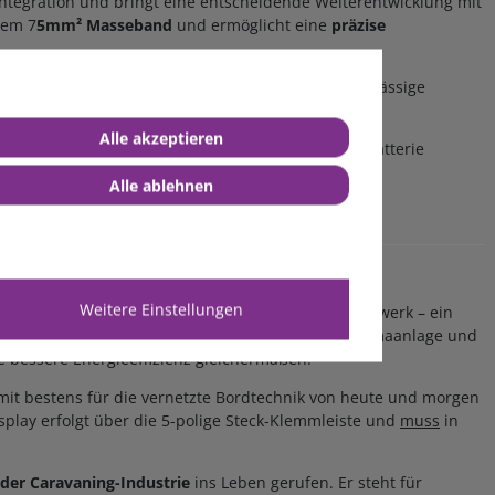
ntegration und bringt eine entscheidende Weiterentwicklung mit
nem 7
5mm² Masseband
und ermöglicht eine
präzise
bietet eine zukunftssichere Lösung für die zuverlässige
Alle akzeptieren
Messwiderstand) wird direkt am Minuspol der Bordbatterie
 betriebsbereit.
Alle ablehnen
 lassen.
Weitere Einstellungen
r Vielzahl von Geräten und Funktionen im Bordnetzwerk – ein
sungen wie die drahtlose Steuerung von Heizung, Klimaanlage und
 bessere Energieeffizienz gleichermaßen.
mit bestens für die vernetzte Bordtechnik von heute und morgen
play erfolgt über die 5-polige Steck-Klemmleiste und
muss
in
er Caravaning-Industrie
ins Leben gerufen. Er steht für