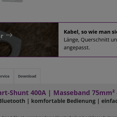
Kabel, so wie man si
r
Länge, Querschnitt un
angepasst.
ervice
Download
art-Shunt 400A | Masseband 75mm² 
Bluetooth
| komfortable Bedienung |
einfa