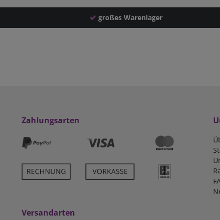
großes Warenlager
Zahlungsarten
U
Ü
S
U
R
F
N
Versandarten