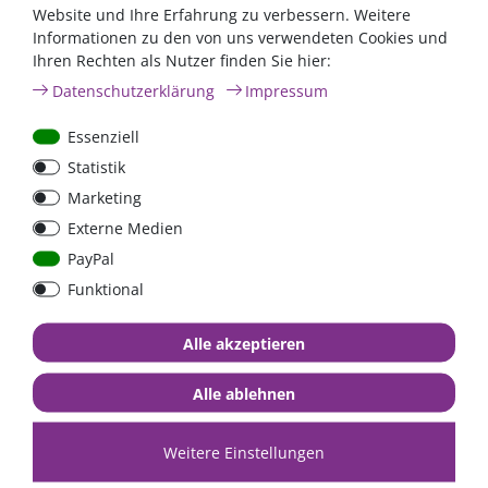
Website und Ihre Erfahrung zu verbessern. Weitere
Informationen zu den von uns verwendeten Cookies und
Kontakt
Ihren Rechten als Nutzer finden Sie hier:
FraRon electronic GmbH
Daten­schutz­erklärung
Impressum
Industriestr. 2a
63825 Schöllkrippen
Essenziell
Statistik
Tel.
+49 (0)6024 6341560
Marketing
Mail
kontakt@fraron.de
Externe Medien
Unsere Öffnungszeiten:
PayPal
Mo - Do: 08:00 - 12:30 Uhr und 13:30 - 18:00 Uhr
Funktional
Fr: 08:00 - 12:30 Uhr und 13:30 - 17:00 Uhr
Kontaktieren Sie uns!
Alle akzeptieren
Alle ablehnen
Vertrag widerrufen
Zahlungsarten
Weitere Einstellungen