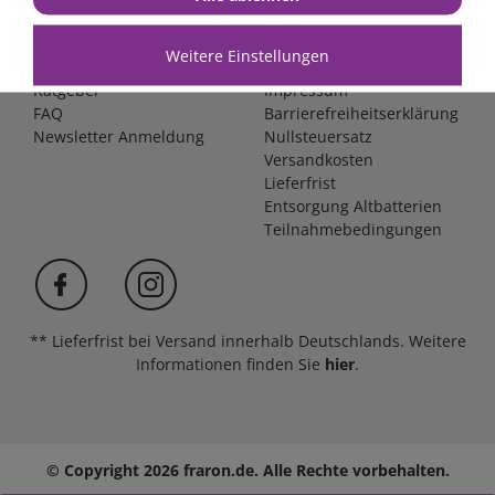
Über uns
AGB
Stellenangebote
Widerrufsbelehrung
Weitere Einstellungen
Unsere Werkstatt
Datenschutz
Ratgeber
Impressum
FAQ
Barrierefreiheitserklärung
Newsletter Anmeldung
Nullsteuersatz
Versandkosten
Lieferfrist
Entsorgung Altbatterien
Teilnahmebedingungen
** Lieferfrist bei Versand innerhalb Deutschlands. Weitere
Informationen finden Sie
hier
.
© Copyright 2026 fraron.de. Alle Rechte vorbehalten.