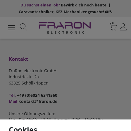
Du suchst einen Job?
Bewirb dich noch heute! |
Caravantechniker, KFZ-Mechaniker gesucht! 🚐🔧
0
Kontakt
FraRon electronic GmbH
Industriestr. 2a
63825 Schöllkrippen
Tel.
+49 (0)6024 6341560
Mail
kontakt@fraron.de
Unsere Öffnungszeiten:
Mo - Do: 08:00 - 12:30 Uhr und 13:30 - 18:00 Uhr
Fr: 08:00 - 12:30 Uhr und 13:30 - 17:00 Uhr
Cookies