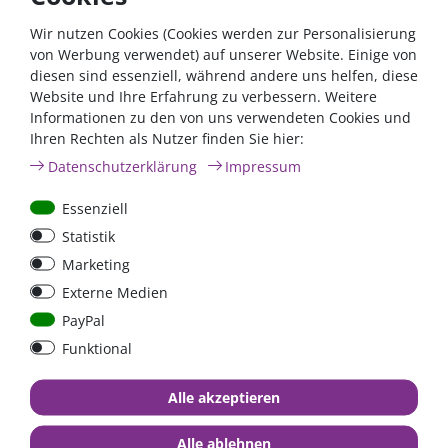
Kontaktieren Sie uns!
Wir nutzen Cookies (Cookies werden zur Personalisierung
von Werbung verwendet) auf unserer Website. Einige von
diesen sind essenziell, während andere uns helfen, diese
Vertrag widerrufen
Website und Ihre Erfahrung zu verbessern. Weitere
Zahlungsarten
Informationen zu den von uns verwendeten Cookies und
Ihren Rechten als Nutzer finden Sie hier:
Daten­schutz­erklärung
Impressum
Essenziell
Statistik
Marketing
Externe Medien
PayPal
Versandarten
Funktional
Alle akzeptieren
Unternehmen
Informationen
Alle ablehnen