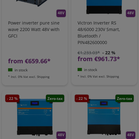
48V
48V
Power inverter pure sine
Victron Inverter RS
wave 2200 Watt 48V with
48/6000 230V Smart,
GFCI
Bluetooth /
PIN482600000
€1,233.03*
- 22 %
from €961.73*
from €659.66*
in stock
in stock
*
Incl. 0% Vat
excl.
Shipping
*
Incl. 0% Vat
excl.
Shipping
- 22 %
Zero-tax
- 22 %
Zero-tax
48V
48V