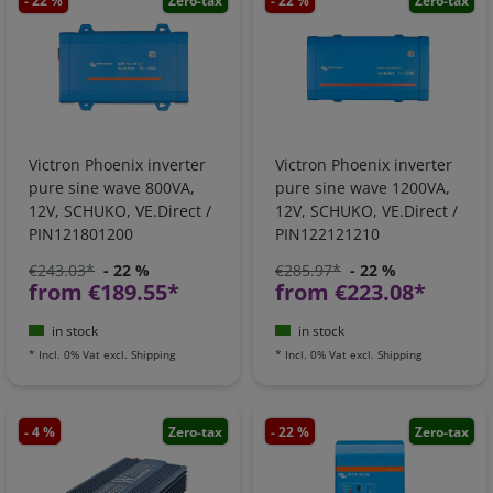
- 22 %
Zero-tax
- 22 %
Zero-tax
Victron Phoenix inverter
Victron Phoenix inverter
pure sine wave 800VA,
pure sine wave 1200VA,
12V, SCHUKO, VE.Direct /
12V, SCHUKO, VE.Direct /
PIN121801200
PIN122121210
€243.03*
- 22 %
€285.97*
- 22 %
from €189.55*
from €223.08*
in stock
in stock
*
Incl. 0% Vat
excl.
Shipping
*
Incl. 0% Vat
excl.
Shipping
- 4 %
Zero-tax
- 22 %
Zero-tax