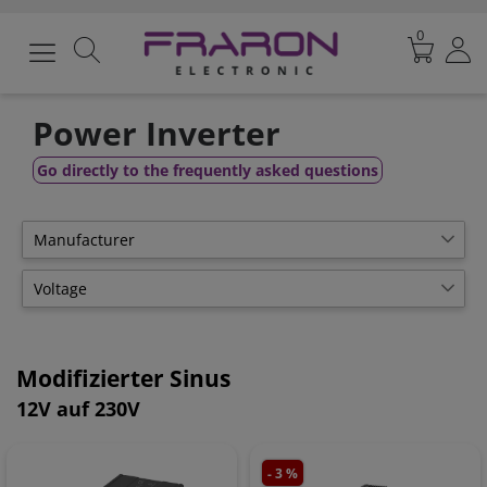
0
Power Inverter
Go directly to the frequently asked questions
Manufacturer
Victron
84
Voltage
FraRon
44
12V to 230V
54
7
24V to 230V
41
Modifizierter Sinus
48V to 230V
39
12V auf 230V
- 3 %