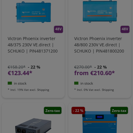
48V
48V
Victron Phoenix inverter
Victron Phoenix inverter
48/375 230V VE.direct |
48/800 230V VE.direct |
SCHUKO | PIN481371200
SCHUKO | PIN481800200
€158.20*
- 22 %
€270.00*
- 22 %
€123.44*
from €210.60*
in stock
in stock
*
Incl. 19% Vat
excl.
Shipping
*
Incl. 0% Vat
excl.
Shipping
Zero-tax
- 22 %
Zero-tax