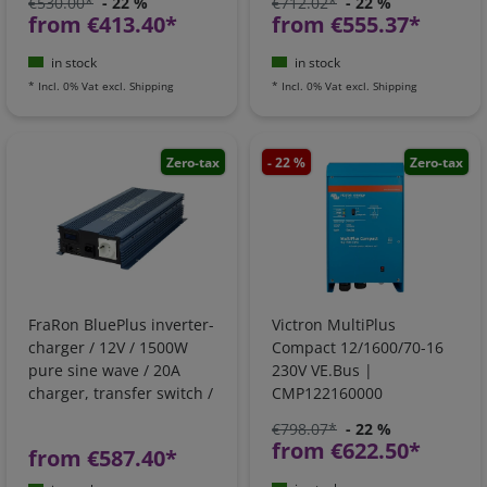
€530.00*
- 22 %
€712.02*
- 22 %
from €413.40*
from €555.37*
in stock
in stock
*
Incl. 0% Vat
excl.
Shipping
*
Incl. 0% Vat
excl.
Shipping
Zero-tax
- 22 %
Zero-tax
FraRon BluePlus inverter-
Victron MultiPlus
charger / 12V / 1500W
Compact 12/1600/70-16
pure sine wave / 20A
230V VE.Bus |
charger, transfer switch /
CMP122160000
GFCI
€798.07*
- 22 %
from €622.50*
from €587.40*