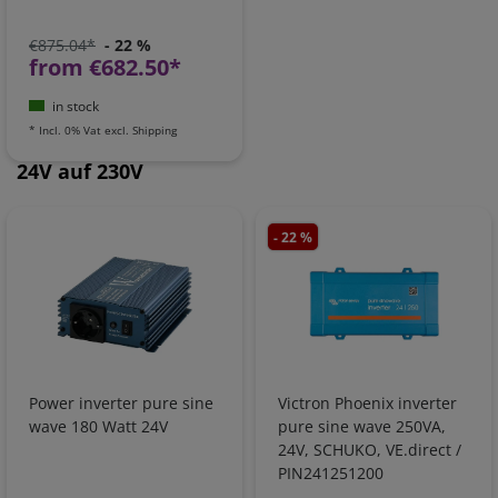
€875.04*
- 22 %
from €682.50*
in stock
*
Incl. 0% Vat
excl.
Shipping
24V auf 230V
- 22 %
Power inverter pure sine
Victron Phoenix inverter
wave 180 Watt 24V
pure sine wave 250VA,
24V, SCHUKO, VE.direct /
PIN241251200