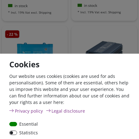
in stock
in stock
*
Incl. 19% Vat
excl.
Shipping
*
Incl. 19% Vat
excl.
Shipping
- 22 %
Cookies
Our website uses cookies (cookies are used for ads
Phoenix inverter pure
Power inverter pure sine
personalisation). Some of them are essential, others help
sine wave 375VA, 12V,
wave 350 Watt 12V
us improve this website and your user experience. You
SCHUKO, VE.direct /
can find further information about our use of cookies and
PIN121371200
your rights as a user here:
€142.80*
- 22 %
Privacy policy
Legal disclosure
€111.38*
€167.00*
Essential
in stock
in stock
Statistics
*
Incl. 19% Vat
excl.
Shipping
*
Incl. 19% Vat
excl.
Shipping