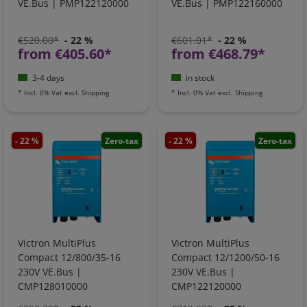
VE.Bus | PMP122120000
VE.Bus | PMP122160000
€520.00*
- 22 %
€601.01*
- 22 %
from €405.60*
from €468.79*
3-4 days
in stock
*
Incl. 0% Vat
excl.
Shipping
*
Incl. 0% Vat
excl.
Shipping
- 22 %
Zero-tax
- 22 %
Zero-tax
Victron MultiPlus
Victron MultiPlus
Compact 12/800/35-16
Compact 12/1200/50-16
230V VE.Bus |
230V VE.Bus |
CMP128010000
CMP122120000