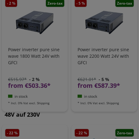
- 2 %
Zero-tax
- 5 %
Zero-tax
Power inverter pure sine
Power inverter pure sine
wave 1800 Watt 24V with
wave 2200 Watt 24V with
GFCI
GFCI
€515.97*
- 2 %
€621.01*
- 5 %
from €503.36*
from €587.39*
in stock
in stock
*
Incl. 0% Vat
excl.
Shipping
*
Incl. 0% Vat
excl.
Shipping
48V auf 230V
- 22 %
- 22 %
Zero-tax