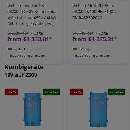
Victron Inverter RS
Victron Multi RS Solar
48/6000 230V Smart Solar
48/6000/100-450/100 |
with internal 450V / 4kWp
PMR482602020
Solar charge controller,
Bluetooth, VE.Can /
€1,708.99*
- 22 %
€1,635.04*
- 22 %
PIN482601000
from €1,333.01*
from €1,275.31*
in stock
3-4 days
*
Incl. 0% Vat
excl.
Shipping
*
Incl. 0% Vat
excl.
Shipping
Kombigeräte
12V auf 230V
- 22 %
Zero-tax
- 22 %
Zero-tax