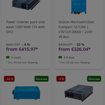
Power inverter pure sine
Victron Wechselrichter
wave 1200 Watt 12V with
Compact 12/1200 |
GFCI
CIN122120000 | 230V
VE.Bus
€431.93*
- 4 %
€418.07*
- 22 %
from €415.97*
from €326.04*
in stock
3-4 days
*
Incl. 0% Vat
excl.
Shipping
*
Incl. 0% Vat
excl.
Shipping
- 22 %
Zero-tax
- 3 %
Zero-tax