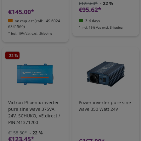
€122.60*
- 22 %
€95.62*
€145.00*
3-4 days
on request (call: +49 6024
6341560)
*
Incl. 19% Vat
excl.
Shipping
*
Incl. 19% Vat
excl.
Shipping
- 22 %
Victron Phoenix inverter
Power inverter pure sine
pure sine wave 375VA,
wave 350 Watt 24V
24V, SCHUKO, VE.direct /
PIN241371200
€158.30*
- 22 %
€123.45*