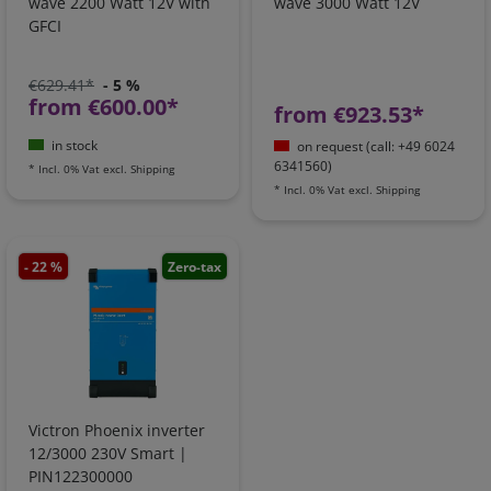
wave 2200 Watt 12V with
wave 3000 Watt 12V
GFCI
€629.41*
- 5 %
from €600.00*
from €923.53*
in stock
on request (call: +49 6024
6341560)
*
Incl. 0% Vat
excl.
Shipping
*
Incl. 0% Vat
excl.
Shipping
- 22 %
Zero-tax
Victron Phoenix inverter
12/3000 230V Smart |
PIN122300000