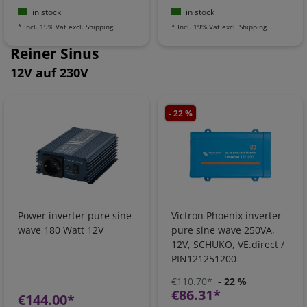
in stock
in stock
*
Incl. 19% Vat
excl.
Shipping
*
Incl. 19% Vat
excl.
Shipping
Reiner Sinus
12V auf 230V
- 22 %
Power inverter pure sine
Victron Phoenix inverter
wave 180 Watt 12V
pure sine wave 250VA,
12V, SCHUKO, VE.direct /
PIN121251200
€110.70*
- 22 %
€86.31*
€144.00*