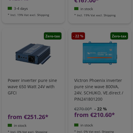
€167.00*
3-4 days
in stock
*
Incl. 19% Vat
excl.
Shipping
*
Incl. 19% Vat
excl.
Shipping
Zero-tax
- 22 %
Zero-tax
Power inverter pure sine
Victron Phoenix inverter
wave 650 Watt 24V with
pure sine wave 800VA,
GFCI
24V, SCHUKO, VE.direct /
PIN241801200
€270.00*
- 22 %
from €210.60*
from €251.26*
in stock
in stock
*
Incl. 0% Vat
excl.
Shipping
*
Incl. 0% Vat
excl.
Shipping