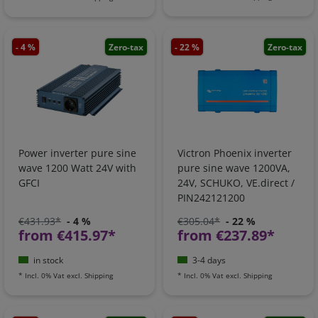
- 4 %
Zero-tax
- 22 %
Zero-tax
Power inverter pure sine
Victron Phoenix inverter
wave 1200 Watt 24V with
pure sine wave 1200VA,
GFCI
24V, SCHUKO, VE.direct /
PIN242121200
€431.93*
- 4 %
€305.04*
- 22 %
from €415.97*
from €237.89*
in stock
3-4 days
*
Incl. 0% Vat
excl.
Shipping
*
Incl. 0% Vat
excl.
Shipping