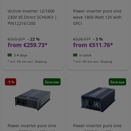
Victron Inverter 12/1600
Power inverter pure sine
230V VE.Direct SCHUKO |
wave 1800 Watt 12V with
PIN122161200
GFCI
€333.03*
- 22 %
€528.57*
- 3 %
from €259.73*
from €511.76*
3-4 days
in stock
*
Incl. 0% Vat
excl.
Shipping
*
Incl. 0% Vat
excl.
Shipping
- 5 %
Zero-tax
Zero-tax
Power inverter pure sine
Power inverter pure sine