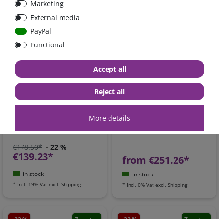
Marketing
External media
- 22 %
Zero-tax
PayPal
Functional
Accept all
Reject all
Victron Phoenix inverter
Power inverter pure sine
pure sine wave 500VA,
wave 650 Watt 12V with
More details
12V, SCHUKO, VE.Direct /
GFCI
PIN121501200
€178.50*
- 22 %
€139.23*
from €251.26*
in stock
in stock
*
Incl. 19% Vat
excl.
Shipping
*
Incl. 0% Vat
excl.
Shipping