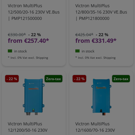
Victron MultiPlus
Victron MultiPlus
12/500/20-16 230V VE.Bus
12/800/35-16 230V VE.Bus
| PMP121500000
| PMP121800000
€330.00*
- 22 %
€425.04*
- 22 %
from €257.40*
from €331.49*
in stock
in stock
*
Incl. 0% Vat
excl.
Shipping
*
Incl. 0% Vat
excl.
Shipping
- 22 %
Zero-tax
- 22 %
Zero-tax
Victron MultiPlus
Victron MultiPlus
12/1200/50-16 230V
12/1600/70-16 230V