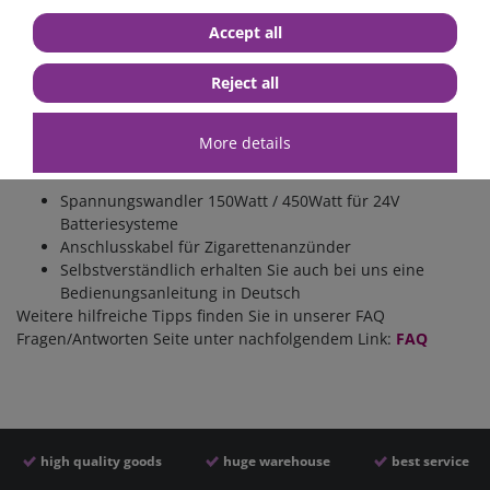
elektronische Heizungssteuerungen, elektrische Zahnbürsten
Accept all
und Mundduschen, Studioblitzanlagen, Mess- und
Regeltechnik. Für solche Verbraucher ist der Einsatz eines
reinen Sinuswandlers zwingend erforderlich. Geräte mit
Reject all
reiner Sinusausgangsspannung finden Sie in der Kategorie
Spannungswandler reiner Sinus.
More details
Lieferumfang:
Spannungswandler 150Watt / 450Watt
für 24V
Batteriesysteme
Anschlusskabel für Zigarettenanzünder
Selbstverständlich erhalten Sie auch bei uns eine
Bedienungsanleitung in Deutsch
Weitere hilfreiche Tipps finden Sie in unserer FAQ
Fragen/Antworten Seite unter nachfolgendem Link:
FAQ
high quality goods
huge warehouse
best service