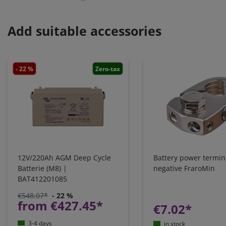
Add suitable accessories
- 22 %
Zero-tax
12V/220Ah AGM Deep Cycle
Battery power termin
Batterie (M8) |
negative FraroMin
BAT412201085
€548.07*
- 22 %
from €427.45*
€7.02*
3-4 days
in stock