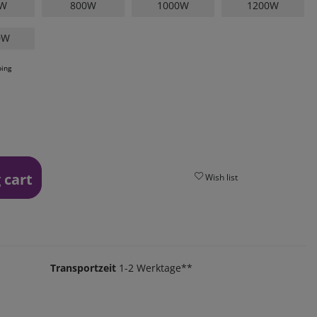
0W
800W
1000W
1200W
0W
ping
 cart
Wish list
Transportzeit
1-2 Werktage**