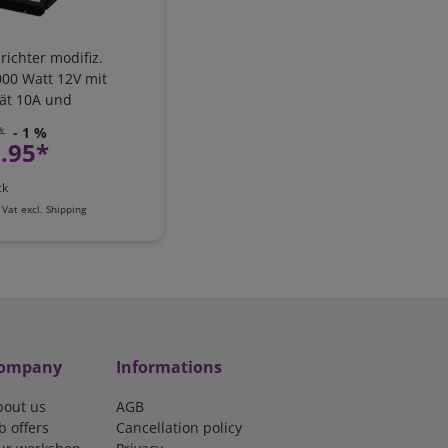
richter modifiz.
000 Watt 12V mit
ät 10A und
rangschaltung
*
- 1 %
.95*
ck
 Vat
excl.
Shipping
ompany
Informations
bout us
AGB
b offers
Cancellation policy