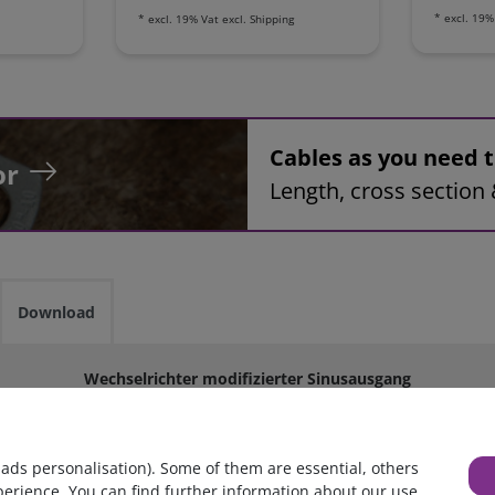
*
excl. 19%
*
excl. 19% Vat
excl.
Shipping
Cables as you need
or
Length, cross section 
Download
Wechselrichter modifizierter Sinusausgang
2500 Watt / 5000 Watt
KFZ, PKW, Boot, Camping, Outdoor, Caravan, Reisemobil, Solar
 ads personalisation). Some of them are essential, others
perience. You can find further information about our use
 Meist werden daran Werkzeuge und Haushaltsgeräte z.B.: Pumpen, 