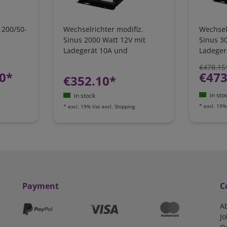
1200/50-
Wechselrichter modifiz.
Wechsel
Sinus 2000 Watt 12V mit
Sinus 3
Ladegerät 10A und
Ladeger
Netzvorrangschaltung
Netzvor
€478.15
0*
€473
€352.10*
in sto
in stock
*
excl. 19%
*
excl. 19% Vat
excl.
Shipping
Payment
C
A
Jo