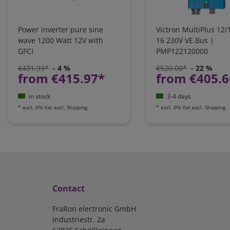
Power inverter pure sine
Victron MultiPlus 12/
wave 1200 Watt 12V with
16 230V VE.Bus |
GFCI
PMP122120000
€431.93*
- 4 %
€520.00*
- 22 %
from €415.97*
from €405.6
in stock
3-4 days
*
excl. 0% Vat
excl.
Shipping
*
excl. 0% Vat
excl.
Shipping
Contact
FraRon electronic GmbH
Industriestr. 2a