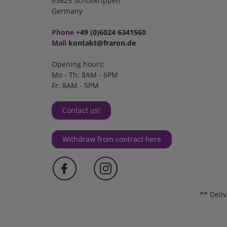
63825 Schöllkrippen
Germany
Phone
+49 (0)6024 6341560
Mail
kontakt@fraron.de
Opening hours:
Mo - Th: 8AM - 6PM
Fr: 8AM - 5PM
Contact us!
Withdraw from contract here
** Deli