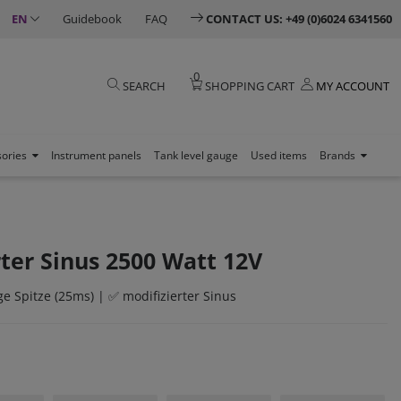
EN
Guidebook
FAQ
CONTACT US: +49 (0)6024 6341560
0
SEARCH
SHOPPING CART
MY ACCOUNT
sories
Instrument panels
Tank level gauge
Used items
Brands
ter Sinus 2500 Watt 12V
 Spitze (25ms) | ✅ modifizierter Sinus