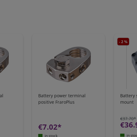
- 2 %
al
Battery power terminal
Battery
positive FraroPlus
mount
€37.70*
€36.
€7.02*
in sto
in stock