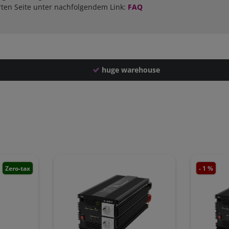
rten Seite unter nachfolgendem Link:
FAQ
huge warehouse
Zero-tax
- 1 %