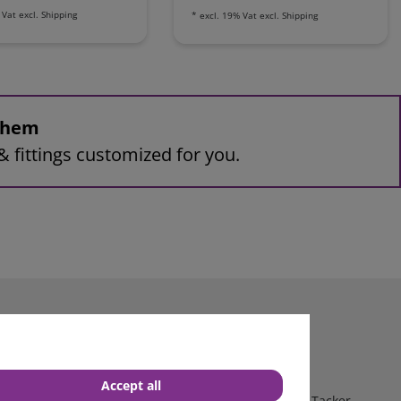
 Vat
excl.
Shipping
*
excl. 19% Vat
excl.
Shipping
 them
& fittings customized for you.
Accept all
Schleifer, Bohrmaschine, Lötkolben, Sägen, Hobel, Tacker,