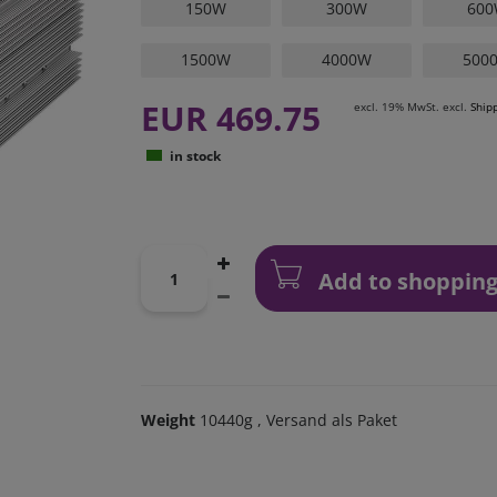
150W
300W
60
1500W
4000W
500
EUR 469.75
excl. 19% MwSt. excl.
Ship
in stock
Add to shopping
Weight
10440g
, Versand als Paket