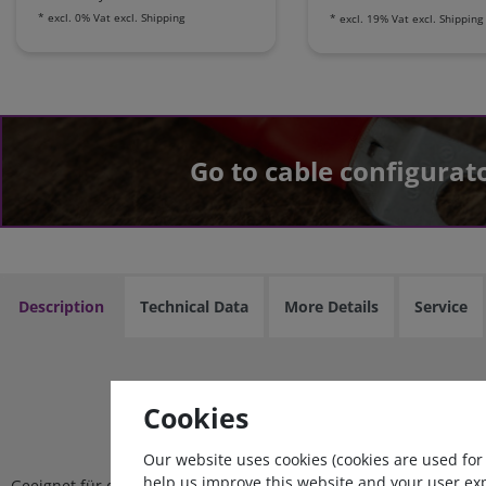
*
excl. 0% Vat
excl.
Shipping
*
excl. 19% Vat
excl.
Shipping
Go to cable configurat
Description
Technical Data
More Details
Service
Cookies
Our website uses cookies (cookies are used for
help us improve this website and your user ex
Geeignet für den Betrieb einer Vielzahl von Stromverbrauchern.