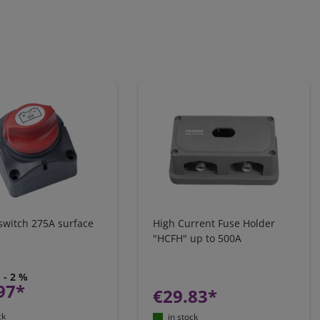
 switch 275A surface
High Current Fuse Holder
"HCFH" up to 500A
- 2 %
97*
€29.83*
ck
in stock