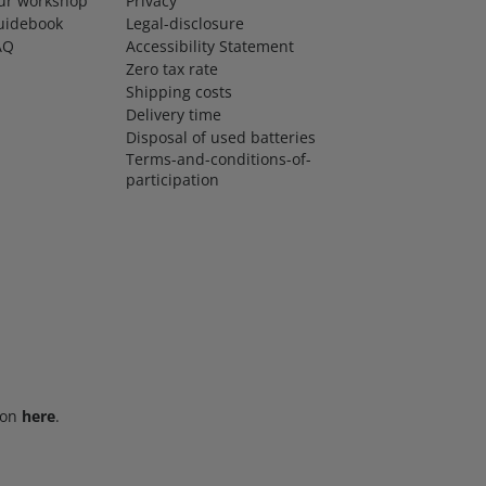
ur workshop
Privacy
uidebook
Legal-disclosure
AQ
Accessibility Statement
Zero tax rate
Shipping costs
Delivery time
Disposal of used batteries
Terms-and-conditions-of-
participation
ion
here
.