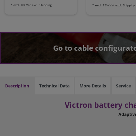
*
excl. 0% Vat
excl.
Shipping
*
excl. 19% Vat
excl.
Shipping
Go to cable configurat
Description
Technical Data
More Details
Service
Victron battery ch
Adaptive