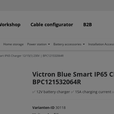
Workshop
Cable configurator
B2B
Home storage
Power station
Battery accessories
Installation Acces
art IP65 Charger 12/15(1) 230V | BPC121532064R
Victron Blue Smart IP65 C
BPC121532064R
✅ 12V battery charger ✅ 15A charging current 
Varianten-ID
30118