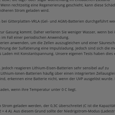
g. Wenn rechtzeitig eine Regenerierung geschieht, kann diese Schä
höheren Strom geladen wird.
h bei Gitterplatten-VRLA (Gel- und AGM)-Batterien durchgeführt we
 zur Gasung kommt. Daher verlieren Sie weniger Wasser, wenn bei
n im Fall einer periodischen Anwendung.
Batterien anwenden, um die Zellen auszugleichen und einer Säures
hrung der Sulfatierung eine Impulsladung. Jedoch sind sich die me
as Laden mit Konstantspannung. Unsere eigenen Tests haben dies e
. Jedoch reagieren Lithium-Eisen-Batterien sehr sensibel auf zu
ithium-Ionen-Batterien häufig über einen integrierten Zellausgl
sind, erkennen eine Batterie nicht, wenn der UVP ausgelöst wurde
aden, wenn ihre Temperatur unter 0 C liegt.
Strom geladen werden, der 0,3C überschreitet (C ist die Kapazität 
2 = 4 A). Aus diesem Grund sollte der Niedrigstrom-Modus (Lades