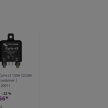
Cyrix-ct 120A 12/24V
 combiner |
120011
- 22 %
56*
ck