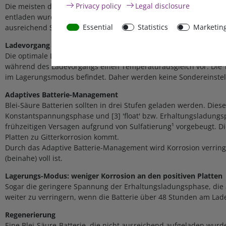
Privacy policy
Legal disclosure
Die meisten der Ladegeräte, die vor Verpolung geschützt sind, erke
entladen wurde, nicht und laden sie daher auch nicht auf. Das 
Essential
Statistics
Marketin
ausreichend Spannung an den Batterieanschlüssen erzeugt wur
Ladevorgang mit Temperaturausgleich
Die optimale Ladespannung einer Blei-Säure-Batterie variiert
während des Ladevorgangs einen Temperaturausgleich vor. Die
im Lagerungsmodus befindet. Daher werden keine Sondereinstell
Adaptives Batterie-Management
Blei-Säure Batterien sollten in drei Stufen geladen werden. Diese
Konstantspannungsphase und [3] 'float' bzw. Erhaltungsladung
frühzeitigen Versagen aufgrund von Sulfatierung¹ vorgebeugt. 
Platten zu Gitterkorrosion kommt.
Durch das Adaptive Batterie-Management wird Korrosion verringe
(beinahe) voll ist.
Lagerungs-Modus: weniger Korrosion an den positiven Platten
Sogar die geringere Spannung der Erhaltungsladungsphase, die a
weiter zu verringern, wenn die Batterie über 48 Stunden am Lade
Regenerierung
Eine Blei-Säure-Batterie, die nicht ausreichend aufgeladen wur