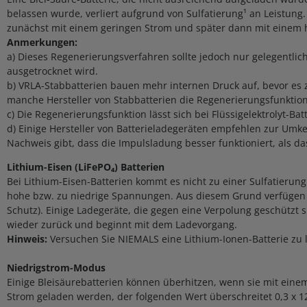
belassen wurde, verliert aufgrund von Sulfatierung¹ an Leistun
zunächst mit einem geringen Strom und später dann mit einem 
Anmerkungen:
a) Dieses Regenerierungsverfahren sollte jedoch nur gelegentlic
ausgetrocknet wird.
b) VRLA-Stabbatterien bauen mehr internen Druck auf, bevor es
manche Hersteller von Stabbatterien die Regenerierungsfunktio
c) Die Regenerierungsfunktion lässt sich bei Flüssigelektrolyt-
d) Einige Hersteller von Batterieladegeräten empfehlen zur Umke
Nachweis gibt, dass die Impulsladung besser funktioniert, als d
Lithium-Eisen (LiFePO₄) Batterien
Bei Lithium-Eisen-Batterien kommt es nicht zu einer Sulfatierung
hohe bzw. zu niedrige Spannungen. Aus diesem Grund verfügen L
Schutz). Einige Ladegeräte, die gegen eine Verpolung geschützt 
wieder zurück und beginnt mit dem Ladevorgang.
Hinweis:
Versuchen Sie NIEMALS eine Lithium-Ionen-Batterie zu l
Niedrigstrom-Modus
Einige Bleisäurebatterien können überhitzen, wenn sie mit einem 
Strom geladen werden, der folgenden Wert überschreitet 0,3 x 1