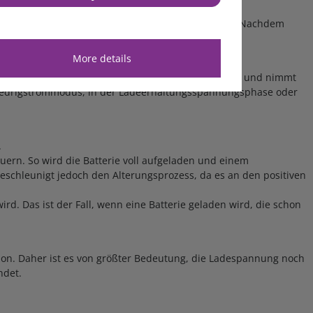
ladene Batterie mit einem niedrigen Strom zu laden. Nachdem
More details
sst während der Testphase die Umgebungstemperatur und nimmt
Niedrigstrommodus, in der Ladeerhaltungsspannungsphase oder
.
rn. So wird die Batterie voll aufgeladen und einem
schleunigt jedoch den Alterungsprozess, da es an den positiven
. Das ist der Fall, wenn eine Batterie geladen wird, die schon
sion. Daher ist es von größter Bedeutung, die Ladespannung noch
ndet.