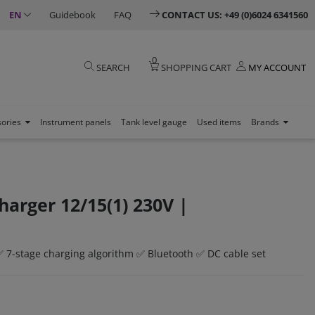
EN
Guidebook
FAQ
CONTACT US: +49 (0)6024 6341560
0
SEARCH
SHOPPING CART
MY ACCOUNT
sories
Instrument panels
Tank level gauge
Used items
Brands
harger 12/15(1) 230V |
✅ 7-stage charging algorithm ✅ Bluetooth ✅ DC cable set