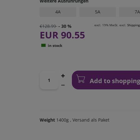
Weitere Ausführungen
4A
5A
7A
excl. 19% MwSt. excl.
Shipping
€128.99
- 30 %
EUR 90.55
in stock
Add to shopping
Weight
1400g
, Versand als Paket