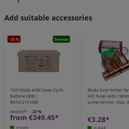
Add suitable accessories
- 22 %
Zero-tax
12V/165Ah AGM Deep Cycle
Blade Fuse holder for
Batterie (M8) |
ATC fuses with 19mm
BAT412151085
screw version, max. 
€448.07*
- 22 %
from €349.45*
€3.28*
in stock
in stock