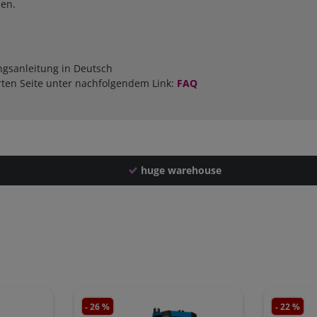
den.
ngsanleitung in Deutsch
rten Seite unter nachfolgendem Link:
FAQ
huge warehouse
- 26 %
- 22 %