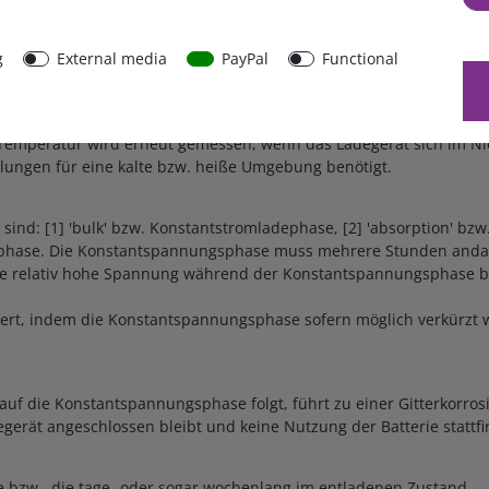
nnen eine Batterie, die bis auf null oder fast bis auf null Volt
Blue Power Ladegerät wird jedoch versuchen, eine vollständig ent
g
External media
PayPal
Functional
de, beginnt das Gerät mit dem normalen Ladevorgang.
 umgekehrt mit der Temperatur. Das Blue Power IP65 Ladegerät mi
 Temperatur wird erneut gemessen, wenn das Ladegerät sich im 
ungen für eine kalte bzw. heiße Umgebung benötigt.
 sind: [1] 'bulk' bzw. Konstantstromladephase, [2] 'absorption' bzw
sphase. Die Konstantspannungsphase muss mehrere Stunden andaue
Die relativ hohe Spannung während der Konstantspannungsphase be
rt, indem die Konstantspannungsphase sofern möglich verkürzt wird
uf die Konstantspannungsphase folgt, führt zu einer Gitterkorro
gerät angeschlossen bleibt und keine Nutzung der Batterie stattfi
de bzw., die tage- oder sogar wochenlang im entladenen Zustand