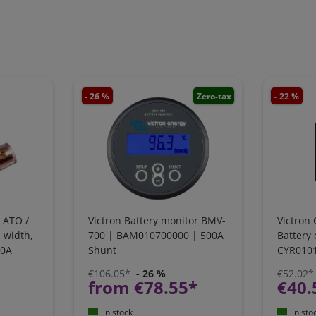
- 26 %
Zero-tax
- 22 %
 ATO /
Victron Battery monitor BMV-
Victron 
 width,
700 | BAM010700000 | 500A
Battery
30A
Shunt
CYR010
€106.05*
- 26 %
€52.02*
from €78.55*
€40.
in stock
in sto