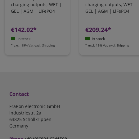
charging outputs, WET |
charging outputs, WET |
GEL | AGM | LiFePO4
GEL | AGM | LiFePO4
€142.02*
€209.24*
in stock
in stock
*
excl. 19% Vat
excl.
Shipping
*
excl. 19% Vat
excl.
Shipping
Contact
FraRon electronic GmbH
Industriestr. 2a
63825 Schöllkrippen
Germany
Phone
+49 (0)6024 6341560