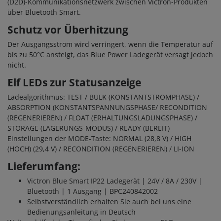
(D2D)-Kommunikationsnetzwerk zwischen Victron-Produkten
über Bluetooth Smart.
Schutz vor Überhitzung
Der Ausgangsstrom wird verringert, wenn die Temperatur auf
bis zu 50°C ansteigt, das Blue Power Ladegerät versagt jedoch
nicht.
Elf LEDs zur Statusanzeige
Ladealgorithmus: TEST / BULK (KONSTANTSTROMPHASE) /
ABSORPTION (KONSTANTSPANNUNGSPHASE/ RECONDITION
(REGENERIEREN) / FLOAT (ERHALTUNGSLADUNGSPHASE) /
STORAGE (LAGERUNGS-MODUS) / READY (BEREIT)
Einstellungen der MODE-Taste: NORMAL (28,8 V) / HIGH
(HOCH) (29,4 V) / RECONDITION (REGENERIEREN) / LI-ION
Lieferumfang:
Victron Blue Smart IP22 Ladegerät | 24V / 8A / 230V |
Bluetooth | 1 Ausgang | BPC240842002
Selbstverständlich erhalten Sie auch bei uns eine
Bedienungsanleitung in Deutsch